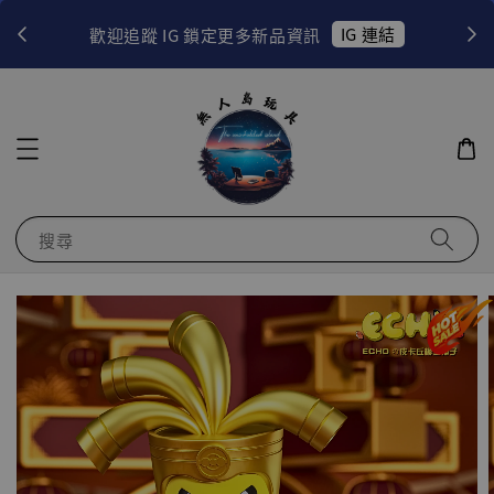
！
IG 連結
歡迎追蹤 IG 鎖定更多新品資訊
搜尋