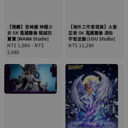
【預購】宮崎駿 神隱少
【海外工作室現貨】火影
女 GK 蒐藏雕像 植絨坊
忍者 GK 蒐藏雕像 須佐
寶寶 [WAWA Studio]
宇智波鼬 [USU Studio]
Regular
NT$ 1,080
-
NT$
Regular
NT$ 12,280
price
2,080
price