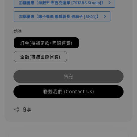
加購優惠【海賊王 布魯克達摩 [7STARS Studio]】
加購優惠【讓子彈飛 鵝城縣長 張麻子 [BK01]】
預購
訂金(待補尾款+國際運費)
全額(待補國際運費)
售完
聯繫我們 (Contact Us)
分享