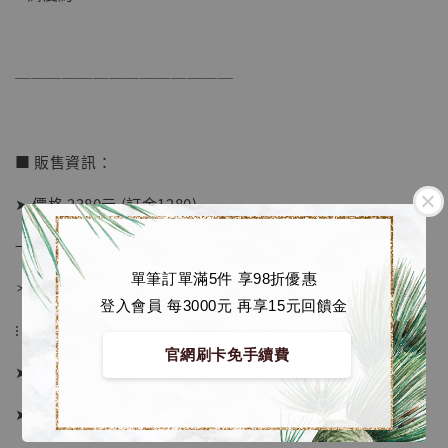
加購優惠【海賊王 布魯克達摩 [7STARS Studio]】
──────────────
■ 販售資訊：
➤ 價格 2380元 (訂金1280)
→ 國際運費另計
單筆訂單滿5件 享98折優惠
＊運費合理 請安心選購
登入會員 每3000元 再享15元回饋金
⁝
官網刷卡免手續費
➤ 預購截止日：限量額滿即止
➤ 預計發貨日：工作室結單後約3個月
【店內現貨】海賊王 系列蒐藏雕像 布魯克達