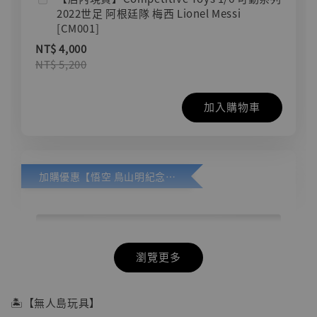
2022世足 阿根廷隊 梅西 Lionel Messi
[CM001]
NT$ 4,000
NT$ 5,200
加入購物車
加購優惠【悟空 鳥山明紀念款 [奇蹟工作室]】
瀏覽更多
🏝【無人島玩具】