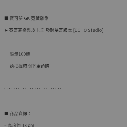
■ 寶可夢 GK 蒐藏雕像
➤ 賽富豪變裝皮卡丘 發財暴富版本 [ECHO Studio]
≡ 限量100體 ≡
【店內現貨】七龍珠 系列蒐藏雕像 悟空 鳥山
≡ 請把握時間下單預購 ≡
明紀念款 [奇蹟工作室]
-
+
NT$ 4,280
NT$ 5,580
' ' ' ' ' ' ' ' ' ' ' ' ' ' ' ' ' ' ' ' ' ' ' ' ' '
加入購物車
■ 商品資訊：
– 高度約 18 cm