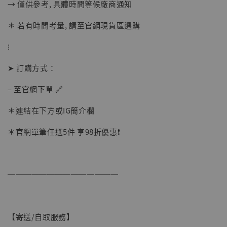
→ 僅供參考, 具體時間等候廠商通知
摩 [7STARS Studio]
-
+
＊ 若有時間考量, 請至官網現貨區選購
NT$ 1,500
NT$ 1,870
⁝
➤ 訂購方式：
加入購物車
– 至官網下單 🔗
＊連結在下方或IG簡介欄
加購優惠【讓子彈飛 鵝城縣長 張麻子 [BK01]】
＊官網單筆任選5件 享98折優惠❗️
──────────────
【寄送/自取服務】