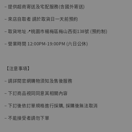
– 提供超商寄送及宅配服務(含國外寄送)
– 來店自取者 請於取貨日一天前預約
– 取貨地址📍桃園市楊梅區梅山西街138號 (預約制)
– 營業時間 12:00PM-19:00PM (六日公休)
【現貨】BJSTUDIO 1/6系列可動蒐藏人偶 讓
【注意事項】
子彈飛 鵝城縣長 張麻子 [BK01]
-
+
NT$ 4,980
– 請詳閱官網購物須知及售後服務
NT$ 5,300
– 下訂商品視同同意其相關內容
加入購物車
– 下訂後依訂單規格進行採購, 採購後無法取消
– 不能接受者請勿下單