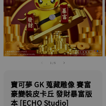
1
/
5
寶可夢 GK 蒐藏雕像 賽富
豪變裝皮卡丘 發財暴富版
本 [ECHO Studio]