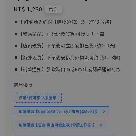
Regular
NT$ 1,280
售完
price
⏹︎ 下訂前請先詳閱【購物須知】及【售後服務】
⏹︎【預購商品】可能延後發貨 可接受再下單
⏹︎【店內現貨】下單後可立即安排出貨 (約1~3天)
⏹︎【海外現貨】下單後安排海外物流發貨 (約2~3週)
⏹︎【補款通知】發貨時由IG或Email或簡訊通知補款
適用優惠
任選5件可享98折優惠
加購優惠【Competitive Toys 梅西 [CM001]】
加購優惠【悟空 鳥山明紀念款 [奇蹟工作室]】