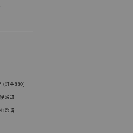
料
現貨】海賊王
藏雕像 布魯
[7STARS
]
───────
-
+
入購物車
 (訂金880)
加購優惠【讓子彈飛 鵝城縣長 張麻子 [BK01]】
台後通知
安心選購