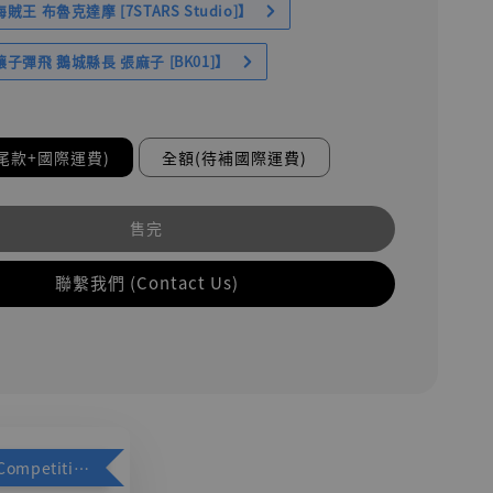
王 布魯克達摩 [7STARS Studio]】
子彈飛 鵝城縣長 張麻子 [BK01]】
尾款+國際運費)
全額(待補國際運費)
售完
聯繫我們 (Contact Us)
加購優惠【Competitive Toys 梅西 [CM001]】