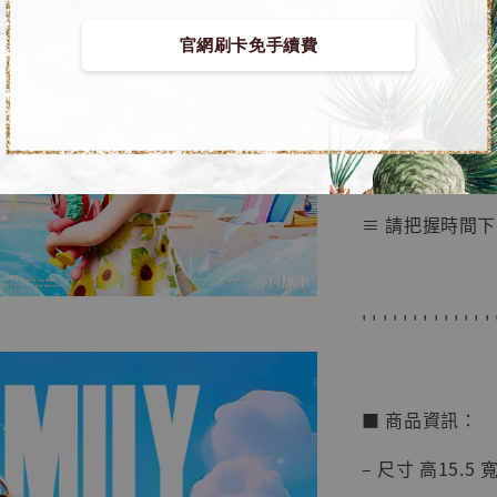
■ 間諜家家酒 G
NT$ 4,280
官網刷卡免手續費
NT$ 5,580
➤ 沙灘安妮亞 [櫻花
加
≡ 限量商品 隨
≡ 請把握時間下
' ' ' ' ' ' ' ' ' ' ' ' ' 
■ 商品資訊：
– 尺寸 高15.5 寬