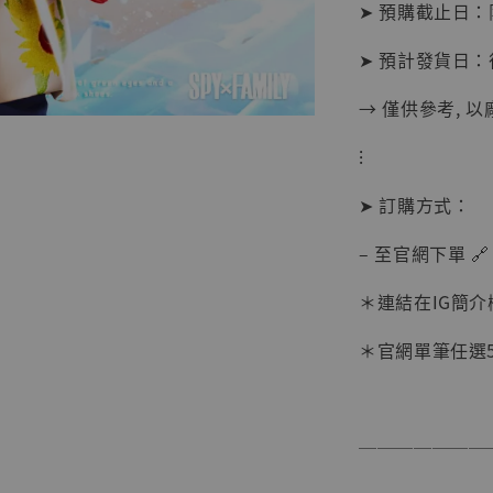
➤ 預購截止日
➤ 預計發貨日
→ 僅供參考, 
【現貨
⁝
BJST
可動蒐
➤ 訂購方式：
彈飛 
子 [BK
– 至官網下單 🔗
NT$ 4,980
＊連結在IG簡介
NT$ 5,300
＊官網單筆任選5件
加
───────