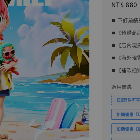
Sale
NT$ 880
price
⏹︎ 下訂
⏹︎【預購商
⏹︎【店內現
⏹︎【海外現
⏹︎【補款通
適用優惠
任選5件可享
加購優惠【Com
加購優惠【悟