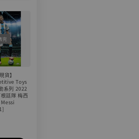
售完
現貨】
titive Toys
可動系列 2022
阿根廷隊 梅西
 Messi
1]