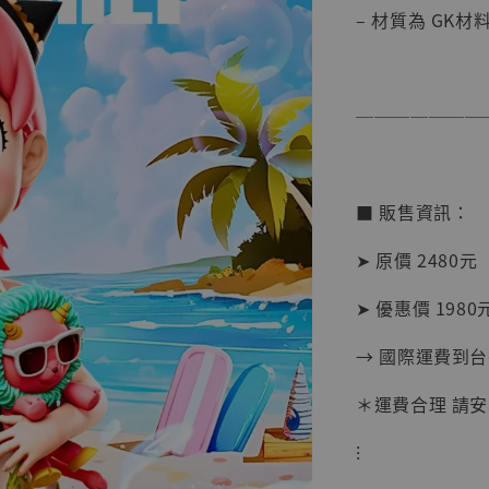
– 材質為 GK材
【店內
系列蒐
克達摩 
Studio
───────
NT$ 1,500
NT$ 1,870
■ 販售資訊：
加
➤ 原價 2480元
➤ 優惠價 1980元
→ 國際運費到
＊運費合理 請
⁝