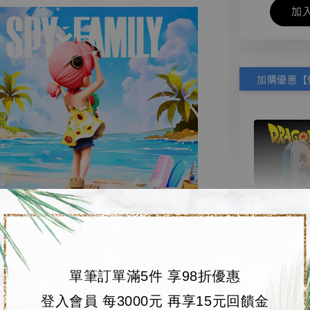
加
【店內
🏝【無人島玩具
單筆訂單滿5件 享98折優惠
系列蒐
鳥山明
登入會員 每3000元 再享15元回饋金
工作室