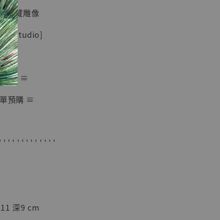
K 蒐藏雕像
-
+
 Studio]
入購物車
時完售 ≡
單預購 ≡
加購優惠【海賊王 布魯克達摩 [7STARS Studio]】
' ' ' ' ' ' ' ' ' ' ' ' '
11 深9 cm