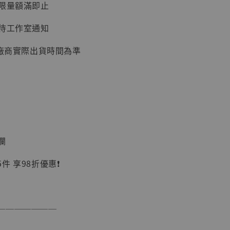
：限量額滿即止
：待工作室通知
以廠商實際出貨時間為準
】
UDIO 1/6系列
藏人偶 讓子
鵝城縣長 張麻
01]
-
+
欄
 享98折優惠❗️
入購物車
───────