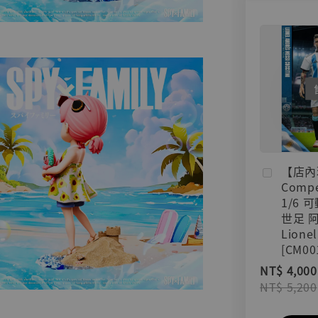
【店內
Compe
1/6 
世足 
Lionel
[CM00
NT$ 4,000
NT$ 5,200