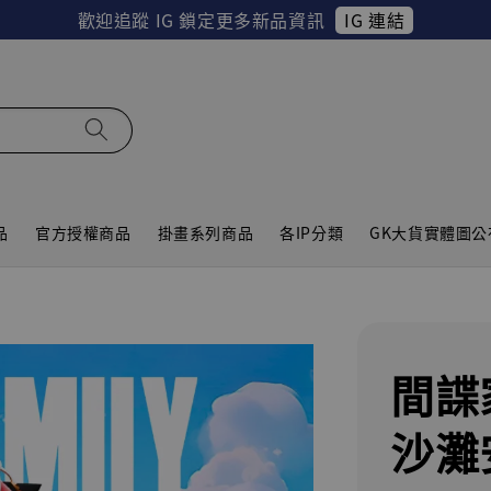
IG 連結
歡迎追蹤 IG 鎖定更多新品資訊
品
官方授權商品
掛畫系列商品
各IP分類
GK大貨實體圖公
間諜
沙灘安