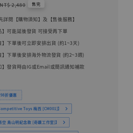
Regular
售完
NT$ 2,480
price
前請先詳閱【購物須知】及【售後服務】
品】可能延後發貨 可接受再下單
貨】下單後可立即安排出貨 (約1~3天)
貨】下單後安排海外物流發貨 (約2~3週)
知】發貨時由IG或Email或簡訊通知補款
98折優惠
petitive Toys 梅西 [CM001]】
空 鳥山明紀念款 [奇蹟工作室]】