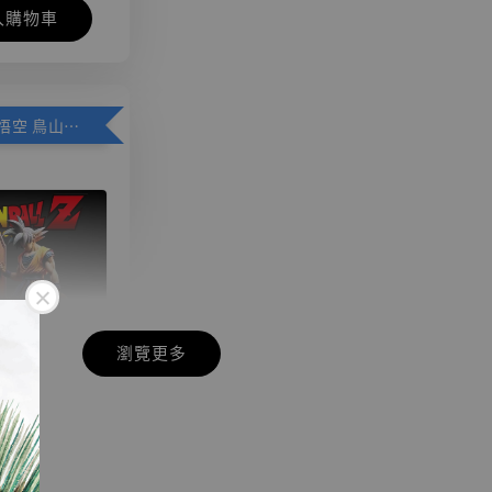
入購物車
加購優惠【悟空 鳥山明紀念款 [奇蹟工作室]】
瀏覽更多
現貨】七龍珠
】
藏雕像 悟空
紀念款 [奇蹟
]