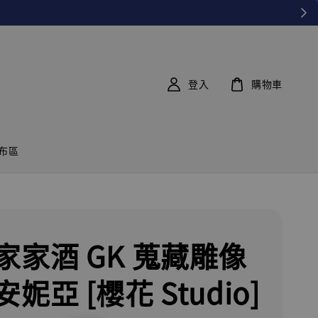
登入
購物車
布區
家家酒 GK 蒐藏雕像
妮亞 [櫻花 Studio]