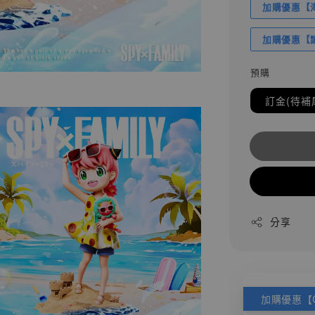
加購優惠【海賊
加購優惠【讓
預購
訂金(待補
分享