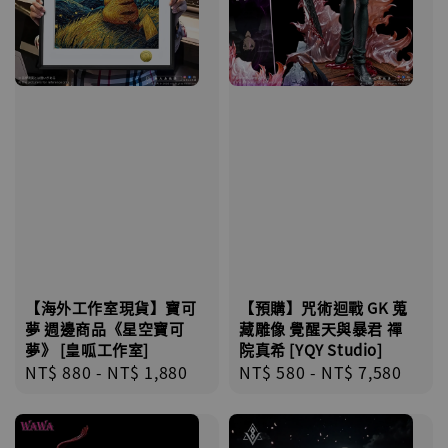
【海外工作室現貨】寶可
【預購】咒術迴戰 GK 蒐
夢 週邊商品《星空寶可
藏雕像 覺醒天與暴君 禪
夢》 [皇呱工作室]
院真希 [YQY Studio]
Regular
NT$ 880
-
NT$ 1,880
Regular
NT$ 580
-
NT$ 7,580
price
price