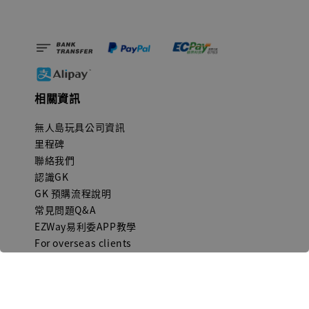
相關資訊
無人島玩具公司資訊
里程碑
聯絡我們
認識GK
GK 預購流程說明
常見問題Q&A
EZWay易利委APP教學
For overseas clients