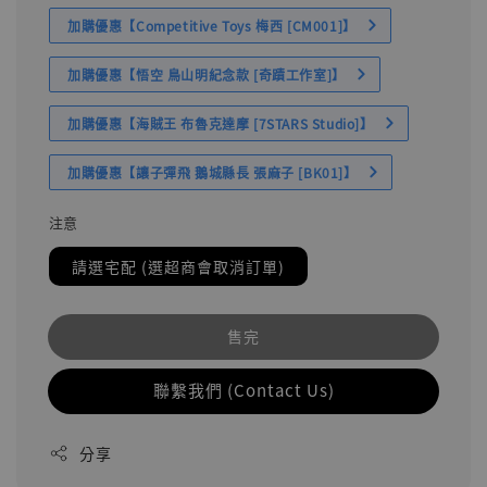
加購優惠【Competitive Toys 梅西 [CM001]】
加購優惠【悟空 鳥山明紀念款 [奇蹟工作室]】
加購優惠【海賊王 布魯克達摩 [7STARS Studio]】
加購優惠【讓子彈飛 鵝城縣長 張麻子 [BK01]】
注意
請選宅配 (選超商會取消訂單)
售完
聯繫我們 (Contact Us)
分享