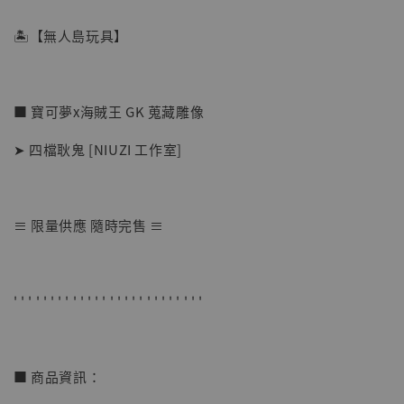
🏝【無人島玩具】
■ 寶可夢x海賊王 GK 蒐藏雕像
➤ 四檔耿鬼 [NIUZI 工作室]
≡ 限量供應 隨時完售 ≡
【店內現貨】七龍珠 系列蒐藏雕像 悟空 鳥山
明紀念款 [奇蹟工作室]
' ' ' ' ' ' ' ' ' ' ' ' ' ' ' ' ' ' ' ' ' ' ' ' ' '
-
+
NT$ 4,280
NT$ 5,580
■ 商品資訊：
加入購物車