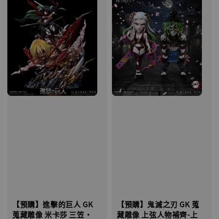
【預購】進擊的巨人 GK
【預購】鬼滅之刃 GK 蒐
蒐藏雕像 米卡莎 三笠·
藏雕像 上弦人物補齊-上