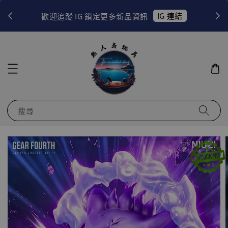
！
IG 連結
歡迎追蹤 IG 鎖定更多新品資訊
搜尋