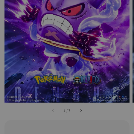
1
/
7