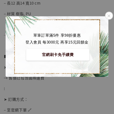
– 長12 高14 寬10 cm
– 材質 樹脂, PU
加購優惠【海賊王 布魯克達摩 [7STARS Studio]】
──────────────
單筆訂單滿5件 享98折優惠
登入會員 每3000元 再享15元回饋金
官網刷卡免手續費
■ 販售資訊：
➤ 價格 2080元
→ 售價已包含國際運費
⁝
➤ 訂購方式：
– 至官網下單 🔗