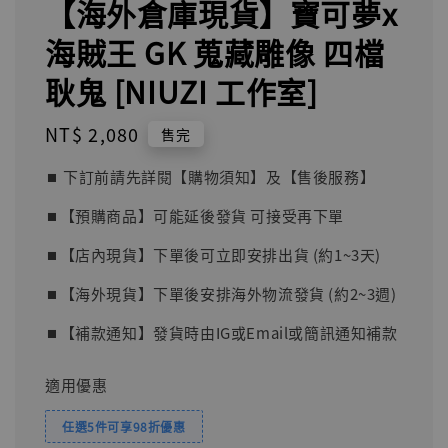
【海外倉庫現貨】寶可夢x
海賊王 GK 蒐藏雕像 四檔
耿鬼 [NIUZI 工作室]
Regular
NT$ 2,080
售完
price
⏹︎ 下訂前請先詳閱【購物須知】及【售後服務】
⏹︎【預購商品】可能延後發貨 可接受再下單
⏹︎【店內現貨】下單後可立即安排出貨 (約1~3天)
⏹︎【海外現貨】下單後安排海外物流發貨 (約2~3週)
⏹︎【補款通知】發貨時由IG或Email或簡訊通知補款
適用優惠
任選5件可享98折優惠