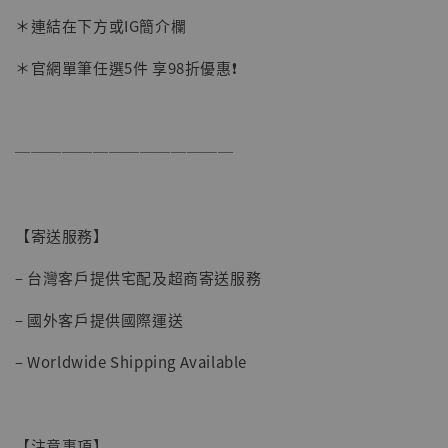
＊連結在下方或IG簡介欄
【店內現貨】海賊王 系列蒐藏雕像 布魯克達
＊官網單筆任選5件 享98折優惠❗️
摩 [7STARS Studio]
-
+
NT$ 1,500
NT$ 1,870
──────────────
加入購物車
【寄送服務】
– 台灣客戶提供宅配及超商寄送服務
加購優惠【讓子彈飛 鵝城縣長 張麻子 [BK01]】
– 國外客戶提供國際運送
– Worldwide Shipping Available
【注意事項】