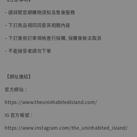
– 請詳閱官網購物須知及售後服務
– 下訂商品視同同意其相關內容
– 下訂後依訂單規格進行採購, 採購後無法取消
– 不能接受者請勿下單
【網址連結】
【現貨】BJSTUDIO 1/6系列可動蒐藏人偶 讓
官方網站：
子彈飛 鵝城縣長 張麻子 [BK01]
-
+
NT$ 4,980
https://www.theuninhabitedisland.com/
NT$ 5,300
IG 官方帳號：
加入購物車
https://www.instagram.com/the_uninhabited_island/