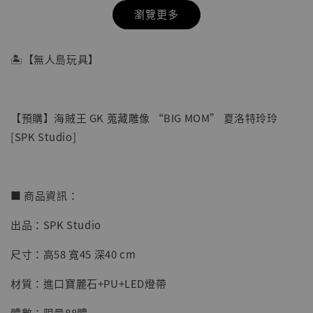
瀏覽更多
🏝【無人島玩具】
【預購】海賊王 GK 蒐藏雕像 “BIG MOM” 夏洛特玲玲
[SPK Studio]
■ 商品資訊：
出品：SPK Studio
【店內現貨】七龍珠 系列蒐藏雕像 悟空 鳥山
明紀念款 [奇蹟工作室]
尺寸：高58 寬45 深40 cm
-
+
NT$ 4,280
材質：進口寶麗石+PU+LED燈帶
NT$ 5,580
體數：限量88體