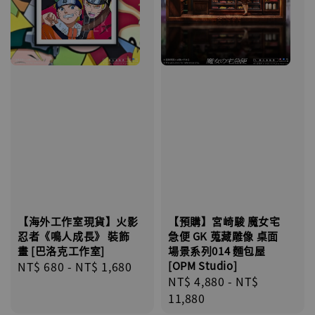
【海外工作室現貨】火影
【預購】宮崎駿 魔女宅
忍者《鳴人成長》 裝飾
急便 GK 蒐藏雕像 桌面
畫 [巴洛克工作室]
場景系列014 麵包屋
Regular
NT$ 680
-
NT$ 1,680
[OPM Studio]
Regular
NT$ 4,880
-
NT$
price
price
11,880