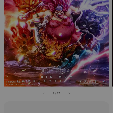
1
/
17