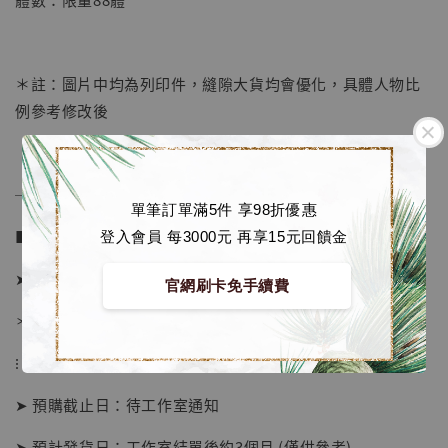
加入購物車
＊註：圖片中均為列印件，縫隙大貨均會優化，具體人物比
例參考修改後
加購優惠【海賊王 布魯克達摩 [7STARS Studio]】
──────────────
單筆訂單滿5件 享98折優惠
■ 販售資訊：
登入會員 每3000元 再享15元回饋金
➤ 價格 13980元 (訂金5480)
官網刷卡免手續費
＊ 國際運費另計
⁝
➤ 預購截止日：待工作室通知
➤ 預計發貨日：工作室結單後約3個月 (僅供參考)