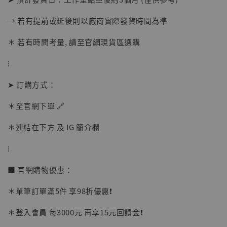
→ 若有提前或延後則以廠商實際發貨時間為準
＊ 若有時間考量, 請至官網現貨區選購
【店內現貨】海賊王 系列蒐藏雕像 布魯克達
摩 [7STARS Studio]
⁝
-
+
NT$ 1,500
➤ 訂購方式：
NT$ 1,870
＊至官網下單 🔗
加入購物車
＊連結在下方 及 IG 簡介欄
⁝
■ 官網購物優惠：
加購優惠【讓子彈飛 鵝城縣長 張麻子 [BK01]】
＊單筆訂單滿5件 享98折優惠❗️
＊登入會員 每3000元 再享15元回饋金❗️