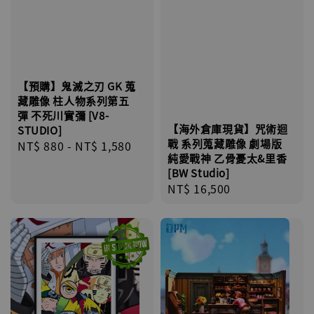
【預購】鬼滅之刃 GK 蒐
藏雕像 柱人物系列第五
彈 不死川實彌 [V8-
【海外倉庫現貨】咒術迴
STUDIO]
戰 系列蒐藏雕像 劇場版
Regular
NT$ 880
-
NT$ 1,580
純愛戰神 乙骨憂太&里香
price
[BW Studio]
Regular
NT$ 16,500
price