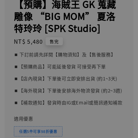
【預購】海賊王 GK 蒐藏
雕像 “BIG MOM” 夏洛
特玲玲 [SPK Studio]
Regular
NT$ 5,480
售完
price
⏹︎ 下訂前請先詳閱【購物須知】及【售後服務】
⏹︎【預購商品】可能延後發貨 可接受再下單
⏹︎【店內現貨】下單後可立即安排出貨 (約1~3天)
⏹︎【海外現貨】下單後安排海外物流發貨 (約2~3週)
⏹︎【補款通知】發貨時由IG或Email或簡訊通知補款
適用優惠
任選5件可享98折優惠