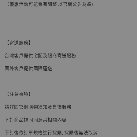
（優惠活動可能會有調整 以官網公告為準)
──────────────
【寄送服務】
台灣客戶提供宅配及超商寄送服務
國外客戶提供國際運送
【注意事項】
【現貨】BJSTUDIO 1/6系列可動蒐藏人偶 讓
子彈飛 鵝城縣長 張麻子 [BK01]
請詳閱官網購物須知及售後服務
-
+
NT$ 4,980
下訂商品視同同意其相關內容
NT$ 5,300
下訂後依訂單規格進行採購, 採購後無法取消