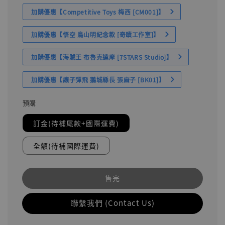
加購優惠【Competitive Toys 梅西 [CM001]】
加購優惠【悟空 鳥山明紀念款 [奇蹟工作室]】
加購優惠【海賊王 布魯克達摩 [7STARS Studio]】
加購優惠【讓子彈飛 鵝城縣長 張麻子 [BK01]】
預購
訂金(待補尾款+國際運費)
全額(待補國際運費)
售完
聯繫我們 (Contact Us)