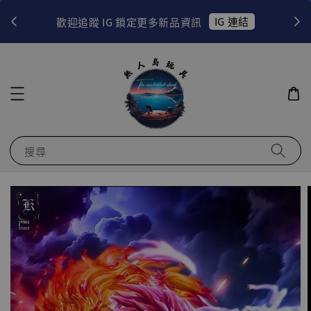
！
IG 連結
歡迎追蹤 IG 鎖定更多新品資訊
搜尋