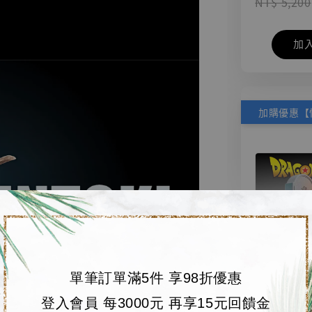
NT$ 5,200
加
單筆訂單滿5件 享98折優惠
【店內
🏝【無人島玩具
登入會員 每3000元 再享15元回饋金
系列蒐