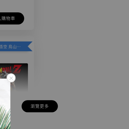
入購物車
加購優惠【悟空 鳥山明紀念款 [奇蹟工作室]】
瀏覽更多
現貨】七龍珠
】
藏雕像 悟空