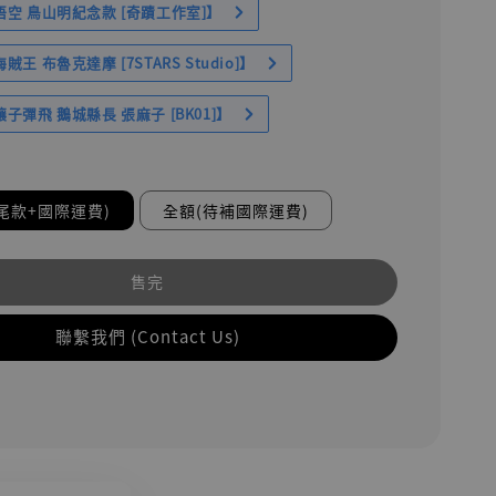
空 鳥山明紀念款 [奇蹟工作室]】
王 布魯克達摩 [7STARS Studio]】
子彈飛 鵝城縣長 張麻子 [BK01]】
尾款+國際運費)
全額(待補國際運費)
售完
聯繫我們 (Contact Us)