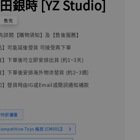
田銀時 [YZ Studio]
售完
前請先詳閱【購物須知】及【售後服務】
品】可能延後發貨 可接受再下單
貨】下單後可立即安排出貨 (約1~3天)
貨】下單後安排海外物流發貨 (約2~3週)
知】發貨時由IG或Email或簡訊通知補款
98折優惠
petitive Toys 梅西 [CM001]】