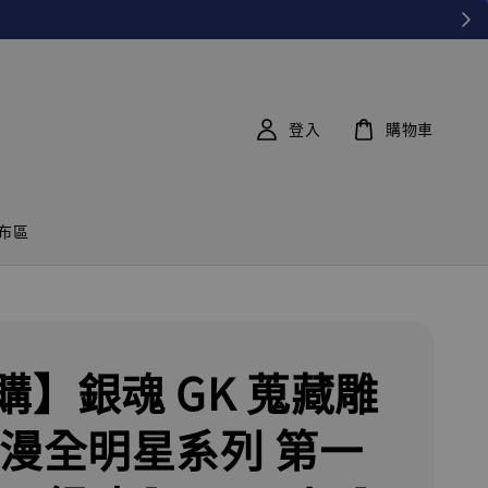
登入
購物車
布區
購】銀魂 GK 蒐藏雕
日漫全明星系列 第一