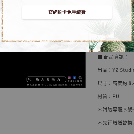
鳥山明
工作室
官網刷卡免手續費
【預購】銀魂 G
NT$ 4,280
Studio]
NT$ 5,580
加
■ 商品資訊：
出品：YZ Studi
尺寸：高度約 8.4
材質：PU
＊附贈專屬序號
＊先行贈送替換