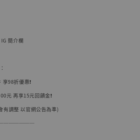
IG 簡介欄
】
UDIO 1/6系列
惠：
藏人偶 讓子
鵝城縣長 張麻
享98折優惠❗️
01]
-
+
00元 再享15元回饋金❗️
會有調整 以官網公告為準)
───────
入購物車