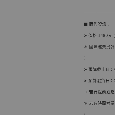
───────
【店內
■ 販售資訊：
系列蒐
克達摩 
➤ 價格 1480元 
Studio
＊ 國際運費另計
NT$ 1,500
NT$ 1,870
⁝
➤ 預購截止日
加
➤ 預計發貨日：2
→ 若有提前或
＊ 若有時間考量
⁝