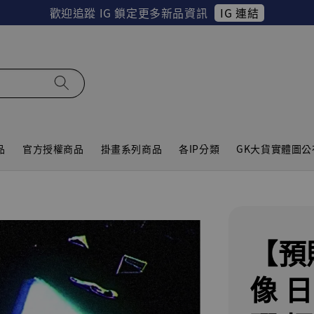
IG 連結
歡迎追蹤 IG 鎖定更多新品資訊
品
官方授權商品
掛畫系列商品
各IP分類
GK大貨實體圖公
【預
像 