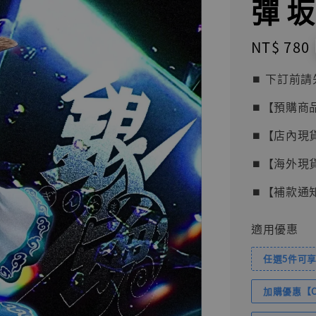
彈 坂
Regular
NT$ 780
price
⏹︎ 下訂
⏹︎【預購商
⏹︎【店內現
⏹︎【海外現
⏹︎【補款通
適用優惠
任選5件可享
加購優惠【Com