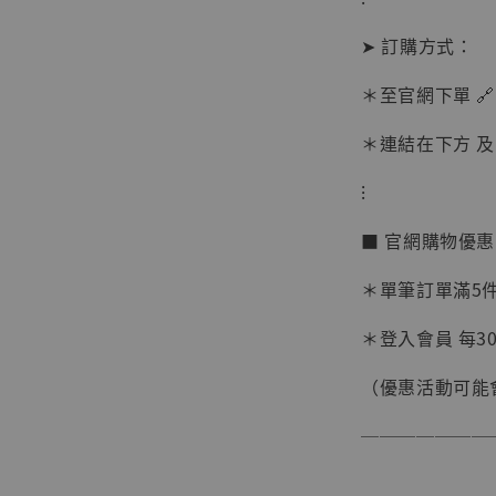
➤ 訂購方式：
＊至官網下單 🔗
＊連結在下方 及 
⁝
【現貨
BJST
■ 官網購物優
可動蒐
彈飛 
＊單筆訂單滿5件 
子 [BK
＊登入會員 每30
NT$ 4,980
NT$ 5,300
（優惠活動可能
───────
加