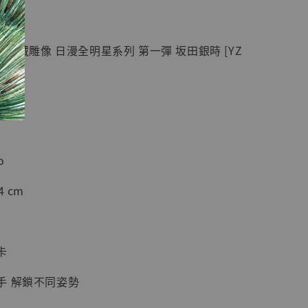
紀念款 [奇蹟
]
K 蒐藏雕像 日漫全明星系列 第一彈 坂田銀時 [YZ
-
+
入購物車
o
加購優惠【海賊王 布魯克達摩 [7STARS Studio]】
 cm
卡
手 解鎖不同姿勢