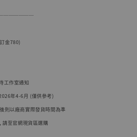
───────
現貨】海賊王
藏雕像 布魯
[7STARS
(訂金780)
]
-
+
：待工作室通知
入購物車
026年4-6月 (僅供參考)
延後則以廠商實際發貨時間為準
加購優惠【讓子彈飛 鵝城縣長 張麻子 [BK01]】
, 請至官網現貨區選購