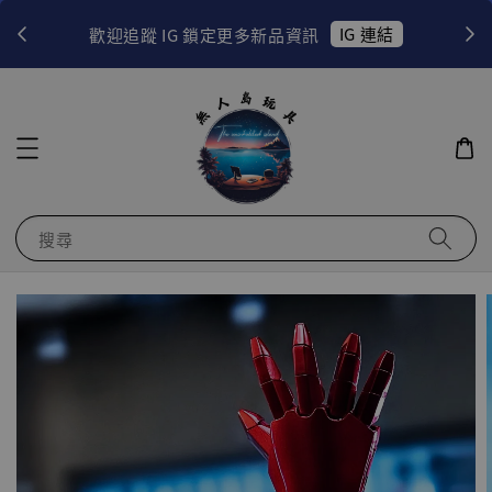
！
IG 連結
歡迎追蹤 IG 鎖定更多新品資訊
搜尋