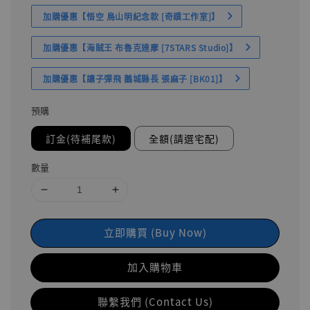
加購優惠【悟空 鳥山明紀念款 [奇蹟工作室]】
加購優惠【海賊王 布魯克達摩 [7STARS Studio]】
加購優惠【讓子彈飛 鵝城縣長 張麻子 [BK01]】
預購
訂金(待補尾款)
全額(請選宅配)
數量
立即購買 (Buy Now)
加入購物車
聯繫我們 (Contact Us)