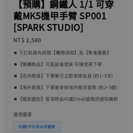
【預購】鋼鐵人 1/1 可穿
戴MK5機甲手臂 SP001
[SPARK STUDIO]
Regular
NT$ 2,580
price
⏹︎ 下訂前請先詳閱【購物須知】及【售後服務】
⏹︎【預購商品】可能延後發貨 可接受再下單
⏹︎【店內現貨】下單後可立即安排出貨 (約1~3天)
⏹︎【海外現貨】下單後安排海外物流發貨 (約2~3週)
⏹︎【補款通知】發貨時由IG或Email或簡訊通知補款
適用優惠
任選5件可享98折優惠