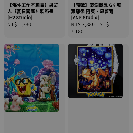
【海外工作室現貨】鏈鋸
【預購】廢淵戰鬼 GK 蒐
人《夏日蕾塞》裝飾畫
藏雕像 阿莫·恩普爾
[H2 Studio]
[ANE Studio]
Regular
NT$ 1,380
Regular
NT$ 2,880
-
NT$
price
price
7,180