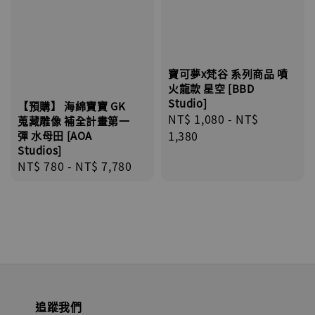
寶可夢x梵谷 系列商品 噴
火龍款 星空 [BBD
Studio]
【預購】 海綿寶寶 GK
Regular
NT$ 1,080
-
NT$
蒐藏雕像 補全計畫第一
price
1,380
彈 水母田 [AOA
Studios]
Regular
NT$ 780
-
NT$ 7,780
price
追蹤我們