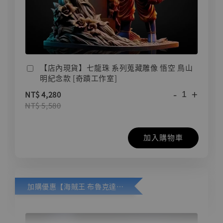
【店內現貨】七龍珠 系列蒐藏雕像 悟空 鳥山
明紀念款 [奇蹟工作室]
-
+
NT$ 4,280
NT$ 5,580
加入購物車
加購優惠【海賊王 布魯克達摩 [7STARS Studio]】