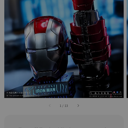
1
/
13