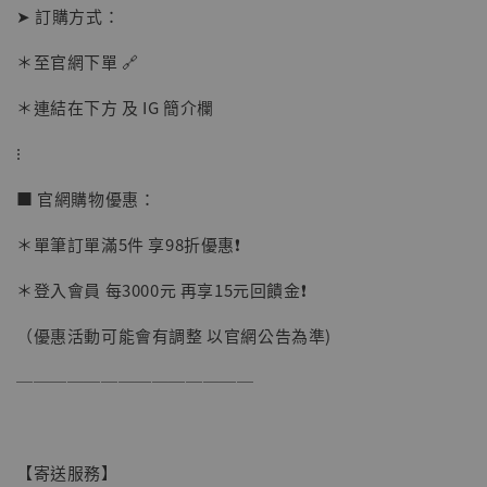
➤ 訂購方式：
＊至官網下單 🔗
＊連結在下方 及 IG 簡介欄
⁝
■ 官網購物優惠：
＊單筆訂單滿5件 享98折優惠❗️
＊登入會員 每3000元 再享15元回饋金❗️
（優惠活動可能會有調整 以官網公告為準)
──────────────
【寄送服務】