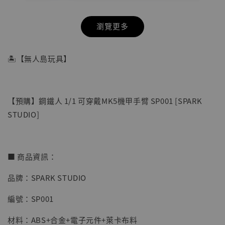
瀏覽更多
🏝【無人島玩具】
【預購】鋼鐵人 1/1 可穿戴MK5機甲手臂 SP001 [SPARK
STUDIO]
■ 商品資訊：
【店內現貨】海賊王 系列蒐藏雕像 布魯克達
品牌：SPARK STUDIO
摩 [7STARS Studio]
編號：SP001
-
+
NT$ 1,500
NT$ 1,870
材料：ABS+合金+電子元件+萊卡布料