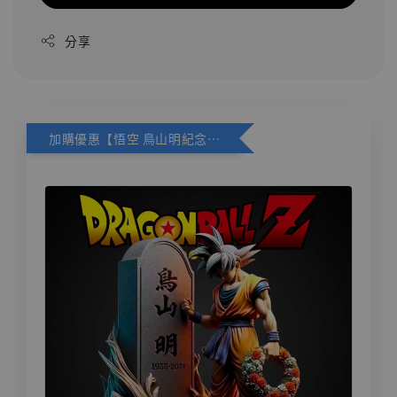
分享
加購優惠【悟空 鳥山明紀念款 [奇蹟工作室]】