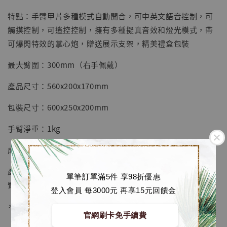
特點：手臂甲片多種模式自動開合，可中英文語音控制，可
加入購物車
觸摸控制，可遙控控制，擁有多種擬真音效和燈光模式，帶
可爆閃特效的掌心炮，贈送展示支架，精美禮盒包裝
最大臂圍：300mm（右手佩戴）
加購優惠【讓子彈飛 鵝城縣長 張麻子 [BK01]】
產品尺寸：560x200x170mm
包裝尺寸：600x250x200mm
手臂淨重：1kg
成品毛重：2.5kg
產品清單：MK5機甲手甲 x1，遙控器 x1，裝飾手套 x1，手
單筆訂單滿5件 享98折優惠
臂支架（簡單安裝）x1，使用說明書 x2
登入會員 每3000元 再享15元回饋金
＊不包含頭盔
官網刷卡免手續費