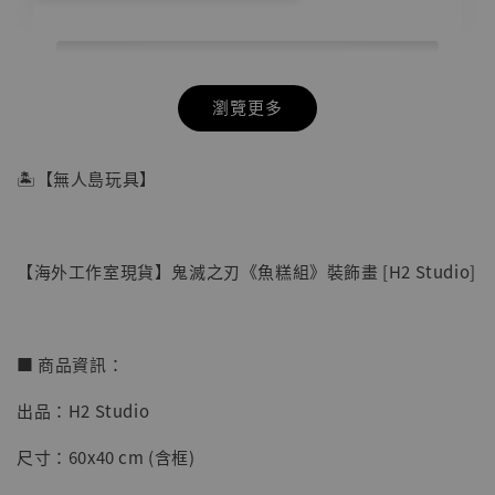
瀏覽更多
🏝【無人島玩具】
【海外工作室現貨】鬼滅之刃《魚糕組》裝飾畫 [H2 Studio]
■ 商品資訊：
出品：H2 Studio
【店內現貨】七龍珠 系列蒐藏雕像 悟空 鳥山
尺寸：60x40 cm (含框)
明紀念款 [奇蹟工作室]