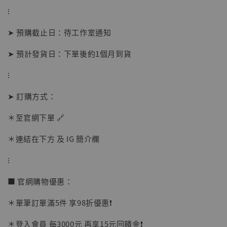
⁝
➤ 預購截止日：待工作室通知
➤ 預計發貨日：下單後約1個月到貨
⁝
【店內現貨】海賊王 系列蒐藏雕像 布魯克達
➤ 訂購方式：
摩 [7STARS Studio]
-
+
＊至官網下單 🔗
NT$ 1,500
NT$ 1,870
＊連結在下方 及 IG 簡介欄
⁝
加入購物車
■ 官網購物優惠：
＊單筆訂單滿5件 享98折優惠❗️
加購優惠【讓子彈飛 鵝城縣長 張麻子 [BK01]】
＊登入會員 每3000元 再享15元回饋金❗️