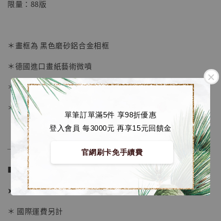
限量：88版
-
+
NT$ 4,280
NT$ 5,580
＊畫框為 黑色磨砂鋁合金相框
加入購物車
＊德國進口畫紙藝術微噴
＊表面配有防塵透明壓克力板
加購優惠【海賊王 布魯克達摩 [7STARS Studio]】
＊背面爲防潮背板
單筆訂單滿5件 享98折優惠
登入會員 每3000元 再享15元回饋金
──────────────
官網刷卡免手續費
■ 販售資訊：
➤ 價格 1380元
＊ 國際運費另計