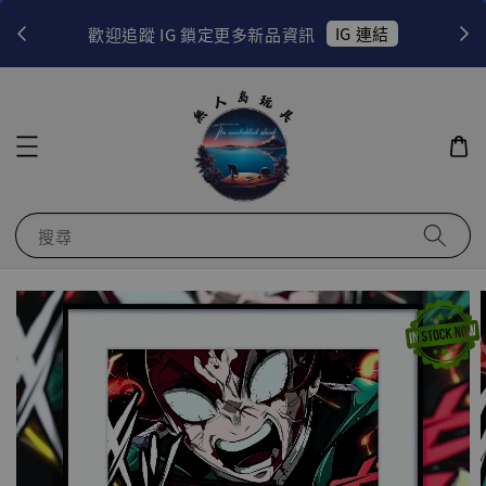
！
IG 連結
歡迎追蹤 IG 鎖定更多新品資訊
搜尋