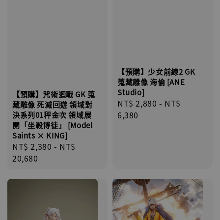
【預購】少女前線2 GK
蒐藏雕像 海倫 [ANE
Studio]
【預購】咒術迴戰 GK 蒐
Regular
NT$ 2,880
-
NT$
藏雕像 死滅回遊 領域對
price
6,380
決系列01秤金次 領域展
開「坐殺博徒」 [Model
Saints × KING]
Regular
NT$ 2,380
-
NT$
price
20,680