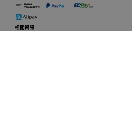
相關資訊
無人島玩具公司資訊
里程碑
聯絡我們
認識GK
GK 預購流程說明
常見問題Q&A
EZWay易利委APP教學
For overseas clients
Copyright © 2026 無人島玩具 All rights reserved | 統一編號 91582461