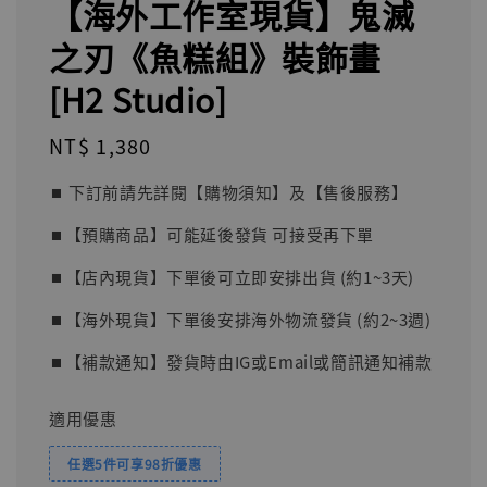
【海外工作室現貨】鬼滅
之刃《魚糕組》裝飾畫
[H2 Studio]
Regular
NT$ 1,380
price
⏹︎ 下訂前請先詳閱【購物須知】及【售後服務】
⏹︎【預購商品】可能延後發貨 可接受再下單
⏹︎【店內現貨】下單後可立即安排出貨 (約1~3天)
⏹︎【海外現貨】下單後安排海外物流發貨 (約2~3週)
⏹︎【補款通知】發貨時由IG或Email或簡訊通知補款
適用優惠
任選5件可享98折優惠