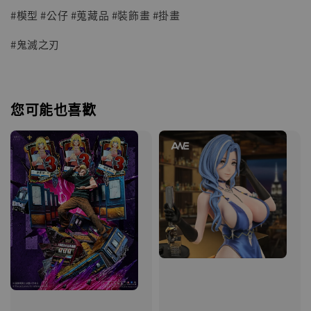
#模型 #公仔 #蒐藏品 #裝飾畫 #掛畫
#鬼滅之刃
您可能也喜歡