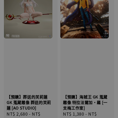
【預購】葬送的芙莉蓮
【預購】海賊王 GK 蒐藏
GK 蒐藏雕像 葬送的芙莉
雕像 特拉法爾加·羅 [一
蓮 [AO STUDIO]
支梅工作室]
Regular
NT$ 2,680
-
NT$
Regular
NT$ 1,380
-
NT$