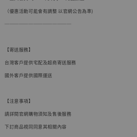
（優惠活動可能會有調整 以官網公告為準)
──────────────
【寄送服務】
台灣客戶提供宅配及超商寄送服務
國外客戶提供國際運送
【注意事項】
請詳閱官網購物須知及售後服務
【現貨】BJSTUDIO 1/6系列可動蒐藏人偶 讓
下訂商品視同同意其相關內容
子彈飛 鵝城縣長 張麻子 [BK01]