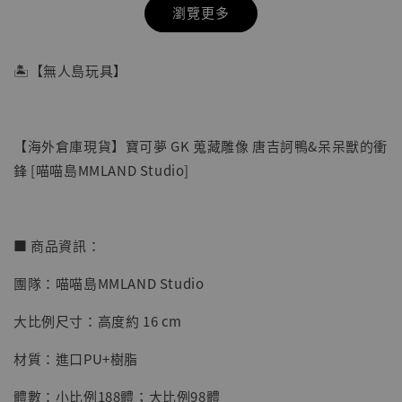
瀏覽更多
🏝【無人島玩具】
【海外倉庫現貨】寶可夢 GK 蒐藏雕像 唐吉訶鴨&呆呆獸的衝
鋒 [喵喵島MMLAND Studio]
■ 商品資訊：
團隊：喵喵島MMLAND Studio
【店內現貨】七龍珠 系列蒐藏雕像 悟空 鳥山
明紀念款 [奇蹟工作室]
大比例尺寸：高度約 16 cm
-
+
NT$ 4,280
材質：進口PU+樹脂
NT$ 5,580
體數：小比例188體；大比例98體