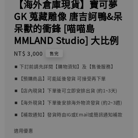
【海外倉庫現貨】寶可夢
GK 蒐藏雕像 唐吉訶鴨&呆
呆獸的衝鋒 [喵喵島
MMLAND Studio] 大比例
Regular
NT$ 3,000
售完
price
⏹︎ 下訂前請先詳閱【購物須知】及【售後服務】
⏹︎【預購商品】可能延後發貨 可接受再下單
⏹︎【店內現貨】下單後可立即安排出貨 (約1~3天)
⏹︎【海外現貨】下單後安排海外物流發貨 (約2~3週)
⏹︎【補款通知】發貨時由IG或Email或簡訊通知補款
適用優惠