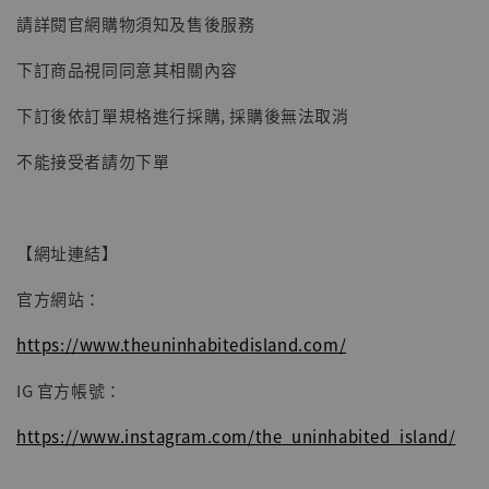
請詳閱官網購物須知及售後服務
下訂商品視同同意其相關內容
下訂後依訂單規格進行採購, 採購後無法取消
不能接受者請勿下單
【網址連結】
官方網站：
【現貨】BJSTUDIO 1/6系列可動蒐藏人偶 讓
https://www.theuninhabitedisland.com/
子彈飛 鵝城縣長 張麻子 [BK01]
IG 官方帳號：
-
+
NT$ 4,980
NT$ 5,300
https://www.instagram.com/the_uninhabited_island/