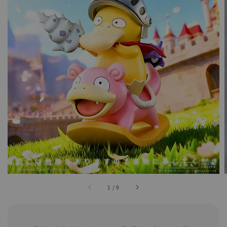
1
/
9