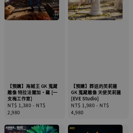
【預購】海賊王 GK 蒐藏
【預購】葬送的芙莉蓮
雕像 特拉法爾加·羅 [一
GK 蒐藏雕像 天使芙莉蓮
支梅工作室]
[EVE Studio]
Regular
NT$ 1,380
-
NT$
Regular
NT$ 1,980
-
NT$
price
2,980
price
4,980