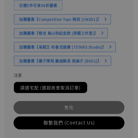
任選5件可享98折優惠
加購優惠【Competitive Toys 梅西 [CM001]】
加購優惠【悟空 鳥山明紀念款 [奇蹟工作室]】
加購優惠【海賊王 布魯克達摩 [7STARS Studio]】
加購優惠【讓子彈飛 鵝城縣長 張麻子 [BK01]】
注意
請選宅配 (選超商會取消訂單)
售完
聯繫我們 (Contact Us)