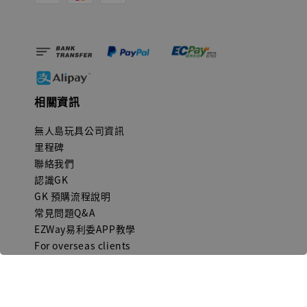
相關資訊
無人島玩具公司資訊
里程碑
聯絡我們
認識GK
GK 預購流程說明
常見問題Q&A
EZWay易利委APP教學
For overseas clients