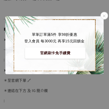
加入購物車
──────────────
加購優惠【海賊王 布魯克達摩 [7STARS Studio]】
■ 販售資訊：
單筆訂單滿5件 享98折優惠
➤ 價格 3000元
登入會員 每3000元 再享15元回饋金
→ 售價已包含國際運費
官網刷卡免手續費
⁝
➤ 訂購方式：
＊至官網下單 🔗
＊連結在下方 及 IG 簡介欄
⁝