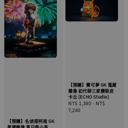
【預購】寶可夢 GK 蒐藏
雕像 初代御三家變裝皮
卡丘 [ECHO Studio]
Regular
NT$ 1,380
-
NT$
price
7,280
【預購】名偵探柯南 GK
蒐藏雕像 夏日祭小哀