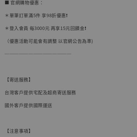
■ 官網購物優惠：
＊單筆訂單滿5件 享98折優惠❗️
＊登入會員 每3000元 再享15元回饋金❗️
【店內現貨】海賊王 系列蒐藏雕像 布魯克達
摩 [7STARS Studio]
（優惠活動可能會有調整 以官網公告為準)
-
+
NT$ 1,500
NT$ 1,870
──────────────
加入購物車
【寄送服務】
台灣客戶提供宅配及超商寄送服務
加購優惠【讓子彈飛 鵝城縣長 張麻子 [BK01]】
國外客戶提供國際運送
【注意事項】