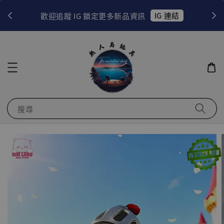
！
IG 連結
歡迎追蹤 IG 鎖定更多新品資訊
搜尋