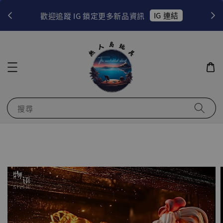
！
IG 連結
歡迎追蹤 IG 鎖定更多新品資訊
搜尋