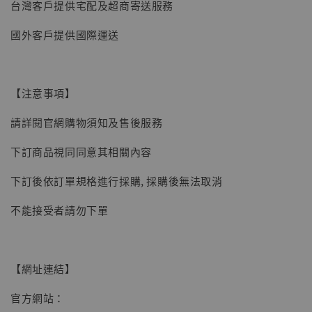
【現貨】BJSTUDIO 1/6系列可動蒐藏人偶 讓
台灣客戶提供宅配及超商寄送服務
子彈飛 鵝城縣長 張麻子 [BK01]
國外客戶提供國際運送
-
+
NT$ 4,980
NT$ 5,300
【注意事項】
加入購物車
請詳閱官網購物須知及售後服務
下訂商品視同同意其相關內容
下訂後依訂單規格進行採購, 採購後無法取消
不能接受者請勿下單
【網址連結】
官方網站：