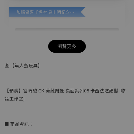
加購優惠【悟空 鳥山明紀念款 [奇蹟工作室]】
瀏覽更多
🏝【無人島玩具】
【預購】宮崎駿 GK 蒐藏雕像 桌面系列08 卡西法吃頭髮 [物
語工作室]
■ 商品資訊：