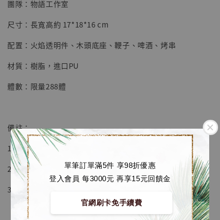
團隊：物語工作室
【店內現貨】七龍珠 系列蒐藏雕像 悟空 鳥山
明紀念款 [奇蹟工作室]
尺寸：長寬高約 17*18*16 cm
-
+
NT$ 4,280
配置：火焰透明件、木頭底座、鞭子、啤酒、烤串
NT$ 5,580
材質：樹脂，進口PU
加入購物車
體數：限量288體
加購優惠【海賊王 布魯克達摩 [7STARS Studio]】
備註：
1.桌面系列第8彈，依舊是大尺寸系列！
單筆訂單滿5件 享98折優惠
2.卡西法可亮燈(長亮/呼吸燈)
登入會員 每3000元 再享15元回饋金
3.吃頭髮動作可以替換成喝酒跟擼串！
官網刷卡免手續費