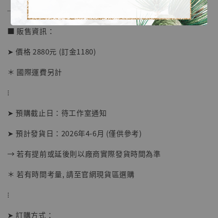
──────────────
■ 販售資訊：
➤ 價格 2880元 (訂金1180)
＊ 國際運費另計
⁝
➤ 預購截止日：待工作室通知
【店內現貨】海賊王 系列蒐藏雕像 布魯克達
摩 [7STARS Studio]
➤ 預計發貨日：2026年4-6月 (僅供參考)
-
+
NT$ 1,500
NT$ 1,870
→ 若有提前或延後則以廠商實際發貨時間為準
＊ 若有時間考量, 請至官網現貨區選購
加入購物車
⁝
➤ 訂購方式：