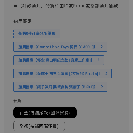
⏹︎【補款通知】發貨時由IG或Email或簡訊通知補款
適用優惠
任選5件可享98折優惠
加購優惠【Competitive Toys 梅西 [CM001]】
加購優惠【悟空 鳥山明紀念款 [奇蹟工作室]】
加購優惠【海賊王 布魯克達摩 [7STARS Studio]】
加購優惠【讓子彈飛 鵝城縣長 張麻子 [BK01]】
預購
訂金(待補尾款+國際運費)
全額(待補國際運費)