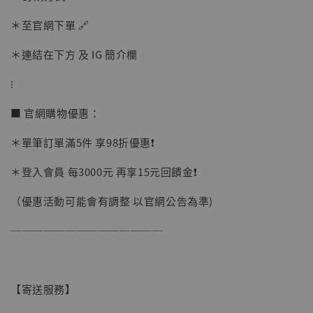
加購優惠【讓子彈飛 鵝城縣長 張麻子 [BK01]】
＊至官網下單 🔗
＊連結在下方 及 IG 簡介欄
⁝
■ 官網購物優惠：
＊單筆訂單滿5件 享98折優惠❗️
＊登入會員 每3000元 再享15元回饋金❗️
（優惠活動可能會有調整 以官網公告為準)
──────────────
【寄送服務】