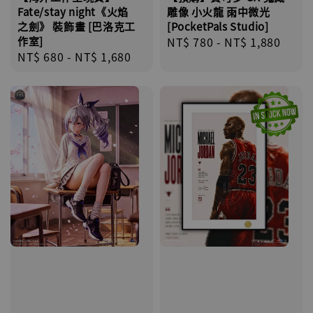
Fate/stay night《火焰
雕像 小火龍 雨中微光
之劍》 裝飾畫 [巴洛克工
[PocketPals Studio]
作室]
Regular
NT$ 780
-
NT$ 1,880
Regular
NT$ 680
-
NT$ 1,680
price
price