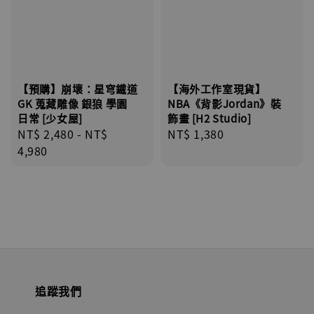
【預購】崩壞：星穹鐵道
【海外工作室現貨】
GK 蒐藏雕像 銀狼 學園
NBA《背影Jordan》裝
日常 [少女屋]
飾畫 [H2 Studio]
Regular
NT$ 2,480
-
NT$
Regular
NT$ 1,380
price
4,980
price
追蹤我們