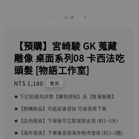
1
/
15
【預購】宮崎駿 GK 蒐藏
雕像 桌面系列08 卡西法吃
頭髮 [物語工作室]
Regular
NT$ 1,180
售完
price
⏹︎ 下訂前請先詳閱【購物須知】及【售後服務】
⏹︎【預購商品】可能延後發貨 可接受再下單
⏹︎【店內現貨】下單後可立即安排出貨 (約1~3天)
⏹︎【海外現貨】下單後安排海外物流發貨 (約2~3週)