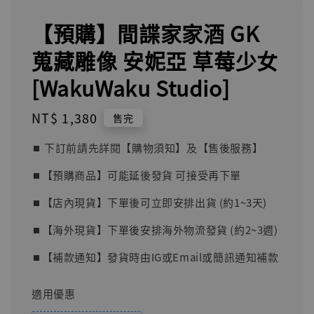
【預購】間諜家家酒 GK
蒐藏雕像 安妮亞 草莓少女
[WakuWaku Studio]
Regular
NT$ 1,380
售完
price
⏹︎ 下訂前請先詳閱【購物須知】及【售後服務】
⏹︎【預購商品】可能延後發貨 可接受再下單
⏹︎【店內現貨】下單後可立即安排出貨 (約1~3天)
⏹︎【海外現貨】下單後安排海外物流發貨 (約2~3週)
⏹︎【補款通知】發貨時由IG或Email或簡訊通知補款
適用優惠