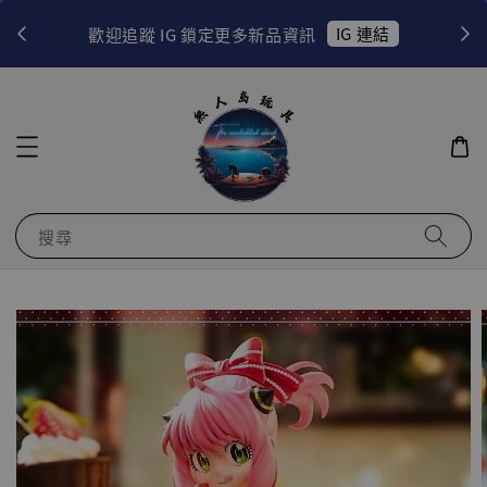
！
IG 連結
歡迎追蹤 IG 鎖定更多新品資訊
搜尋