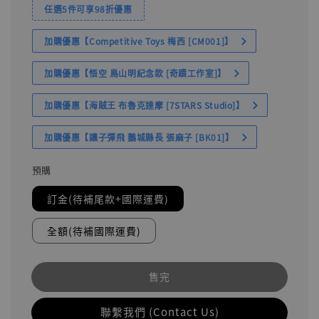
任選5件可享98折優惠
加購優惠【Competitive Toys 梅西 [CM001]】
加購優惠【悟空 鳥山明紀念款 [奇蹟工作室]】
加購優惠【海賊王 布魯克達摩 [7STARS Studio]】
加購優惠【讓子彈飛 鵝城縣長 張麻子 [BK01]】
預購
訂金(待補尾款+國際運費)
全額(待補國際運費)
售完
聯繫我們 (Contact Us)