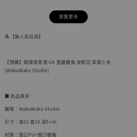
瀏覽更多
🏝【無人島玩具】
【預購】間諜家家酒 GK 蒐藏雕像 安妮亞 草莓少女
[WakuWaku Studio]
■ 商品資訊：
團隊：WakuWaku Studio
【店內現貨】七龍珠 系列蒐藏雕像 悟空 鳥山
明紀念款 [奇蹟工作室]
尺寸：高21 寬10 深9 cm
-
+
NT$ 4,280
材質：進口PU+進口樹脂
NT$ 5,580