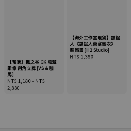
【海外工作室現貨】鏈鋸
人《鏈鋸人蕾塞電次》
裝飾畫 [H2 Studio]
Regular
NT$ 1,380
【預購】楓之谷 GK 蒐藏
price
雕像 創角立牌 [VS & 咖
馬]
Regular
NT$ 1,180
-
NT$
price
2,880