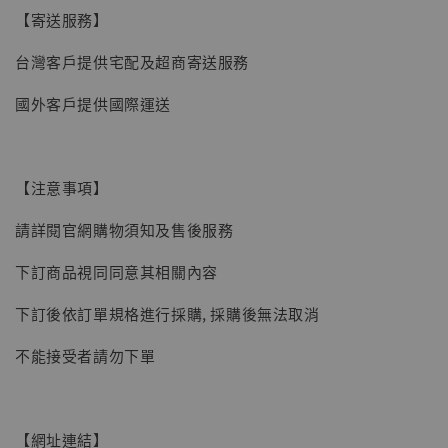
【寄送服務】
台灣客戶提供宅配及超商寄送服務
國外客戶提供國際運送
【注意事項】
請詳閱官網購物須知及售後服務
下訂商品視同同意其相關內容
下訂後依訂單規格進行採購, 採購後無法取消
【現貨】BJSTUDIO 1/6系列可動蒐藏人偶 讓
不能接受者請勿下單
子彈飛 鵝城縣長 張麻子 [BK01]
-
+
NT$ 4,980
NT$ 5,300
【網址連結】