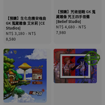
【預購】咒術迴戰 GK 蒐
藏雕像 咒王四手宿儺
【預購】生化危機安魂曲
[Belief Studio]
GK 蒐藏雕像 艾米莉 [CE
Regular
NT$ 4,680
-
NT$
Studios]
price
7,980
Regular
NT$ 3,180
-
NT$
price
8,580