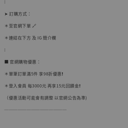
⁝
➤ 訂購方式：
＊至官網下單 🔗
＊連結在下方 及 IG 簡介欄
【店內現貨】海賊王 系列蒐藏雕像 布魯克達
摩 [7STARS Studio]
⁝
-
+
NT$ 1,500
NT$ 1,870
■ 官網購物優惠：
＊單筆訂單滿5件 享98折優惠❗️
加入購物車
＊登入會員 每3000元 再享15元回饋金❗️
（優惠活動可能會有調整 以官網公告為準)
加購優惠【讓子彈飛 鵝城縣長 張麻子 [BK01]】
──────────────