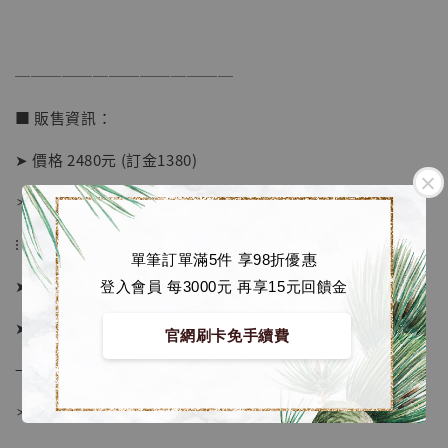
加入購物車
──────────────
■ 販售資訊：
加購優惠【海賊王 布魯克達摩 [7STARS Studio]】
➤ 價格 2480元 (訂金1380)
＊ 國際運費另計
⁝
單筆訂單滿5件 享98折優惠
➤ 預購截止日：待工作室通知
登入會員 每3000元 再享15元回饋金
➤ 預計發貨日：2026年4-6月 (僅供參考)
官網刷卡免手續費
→ 若有提前或延後則以廠商實際發貨時間為準
＊ 若有時間考量, 請至官網現貨區選購