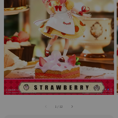
1
/
12