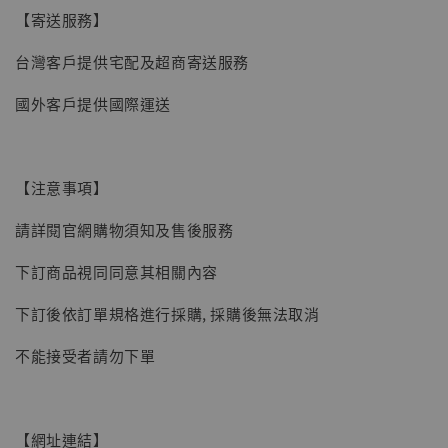
【寄送服務】
台灣客戶提供宅配及超商寄送服務
國外客戶提供國際運送
【注意事項】
請詳閱官網購物須知及售後服務
下訂商品視同同意其相關內容
下訂後依訂單規格進行採購, 採購後無法取消
【現貨】BJSTUDIO 1/6系列可動蒐藏人偶 讓
不能接受者請勿下單
子彈飛 鵝城縣長 張麻子 [BK01]
-
+
NT$ 4,980
NT$ 5,300
【網址連結】