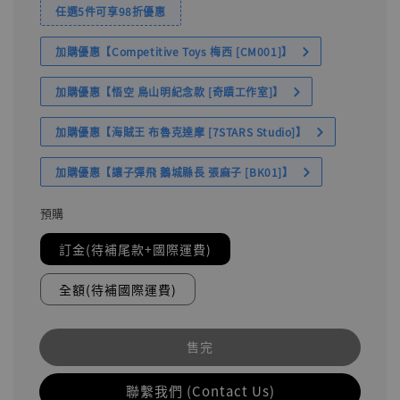
任選5件可享98折優惠
加購優惠【Competitive Toys 梅西 [CM001]】
加購優惠【悟空 鳥山明紀念款 [奇蹟工作室]】
加購優惠【海賊王 布魯克達摩 [7STARS Studio]】
加購優惠【讓子彈飛 鵝城縣長 張麻子 [BK01]】
預購
訂金(待補尾款+國際運費)
全額(待補國際運費)
售完
聯繫我們 (Contact Us)