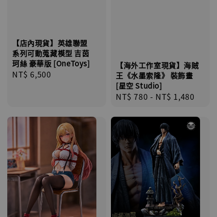
【店內現貨】英雄聯盟
系列可動蒐藏模型 吉茵
珂絲 豪華版 [OneToys]
【海外工作室現貨】海賊
Regular
NT$ 6,500
王《水墨索隆》 裝飾畫
price
[星空 Studio]
Regular
NT$ 780
-
NT$ 1,480
price