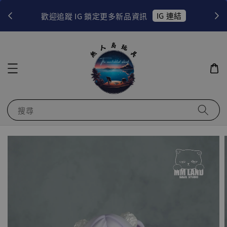
！
IG 連結
歡迎追蹤 IG 鎖定更多新品資訊
搜尋