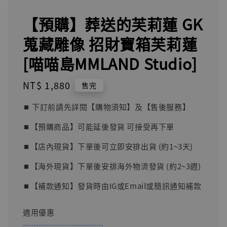
【預購】葬送的芙莉蓮 GK
蒐藏雕像 招財寶箱芙莉蓮
[喵喵島MMLAND Studio]
Regular
NT$ 1,880
售完
price
⏹︎ 下訂前請先詳閱【購物須知】及【售後服務】
⏹︎【預購商品】可能延後發貨 可接受再下單
⏹︎【店內現貨】下單後可立即安排出貨 (約1~3天)
⏹︎【海外現貨】下單後安排海外物流發貨 (約2~3週)
⏹︎【補款通知】發貨時由IG或Email或簡訊通知補款
適用優惠