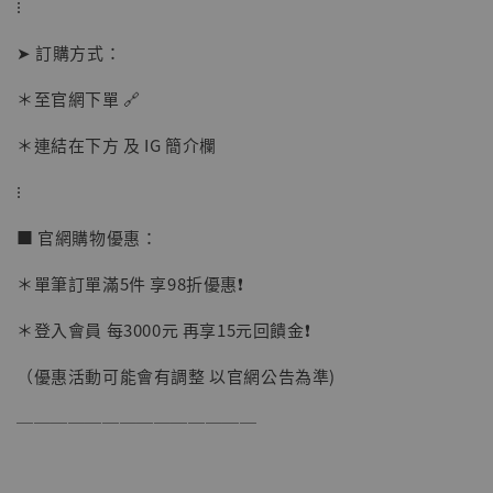
⁝
➤ 訂購方式：
＊至官網下單 🔗
＊連結在下方 及 IG 簡介欄
【店內現貨】海賊王 系列蒐藏雕像 布魯克達
摩 [7STARS Studio]
⁝
-
+
NT$ 1,500
NT$ 1,870
■ 官網購物優惠：
＊單筆訂單滿5件 享98折優惠❗️
加入購物車
＊登入會員 每3000元 再享15元回饋金❗️
（優惠活動可能會有調整 以官網公告為準)
加購優惠【讓子彈飛 鵝城縣長 張麻子 [BK01]】
──────────────