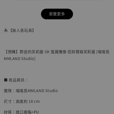
瀏覽更多
🏝【無人島玩具】
【預購】葬送的芙莉蓮 GK 蒐藏雕像 招財寶箱芙莉蓮 [喵喵島
MMLAND Studio]
■ 商品資訊：
團隊：喵喵島MMLAND Studio
【店內現貨】七龍珠 系列蒐藏雕像 悟空 鳥山
明紀念款 [奇蹟工作室]
尺寸：高度約 18 cm
-
+
NT$ 4,280
材質：進口樹脂+PU
NT$ 5,580