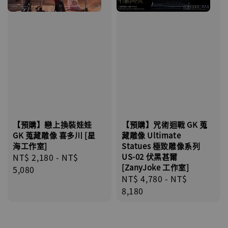
【預購】戀上換裝娃娃
【預購】咒術迴戰 GK 蒐
GK 蒐藏雕像 喜多川 [星
藏雕像 Ultimate
海工作室]
Statues 極致雕像系列
Regular
NT$ 2,180
-
NT$
US-02 伏黑甚爾
[ZanyJoke 工作室]
price
5,080
Regular
NT$ 4,780
-
NT$
price
8,180