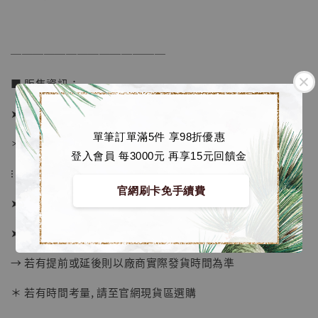
加入購物車
──────────────
■ 販售資訊：
加購優惠【海賊王 布魯克達摩 [7STARS Studio]】
➤ 價格 3280元 (訂金1880)
單筆訂單滿5件 享98折優惠
＊ 國際運費另計
登入會員 每3000元 再享15元回饋金
⁝
官網刷卡免手續費
➤ 預購截止日：待工作室通知
➤ 預計發貨日：工作室結單後約2個月 (僅供參考)
→ 若有提前或延後則以廠商實際發貨時間為準
＊ 若有時間考量, 請至官網現貨區選購