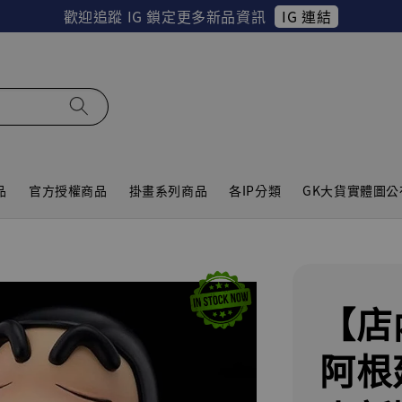
IG 連結
歡迎追蹤 IG 鎖定更多新品資訊
品
官方授權商品
掛畫系列商品
各IP分類
GK大貨實體圖公
【店
阿根