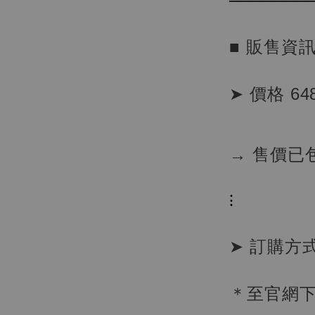
───────
■ 販售資
➤ 價格 64
【店內
→ 售價已
系列蒐
克達摩 
Studio
⁝
NT$ 1,500
NT$ 1,870
➤ 訂購方
加
＊至官網下單