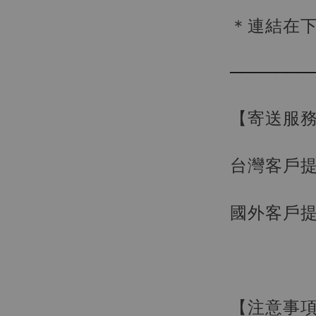
＊連結在下方
───────
【寄送服
台灣客戶
國外客戶
【現貨
BJST
可動蒐
彈飛 
子 [BK
NT$ 4,980
【注意事