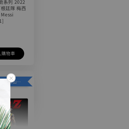
可動系列 2022
阿根廷隊 梅西
 Messi
1]
入購物車
加購優惠【悟空 鳥山明紀念款 [奇蹟工作室]】