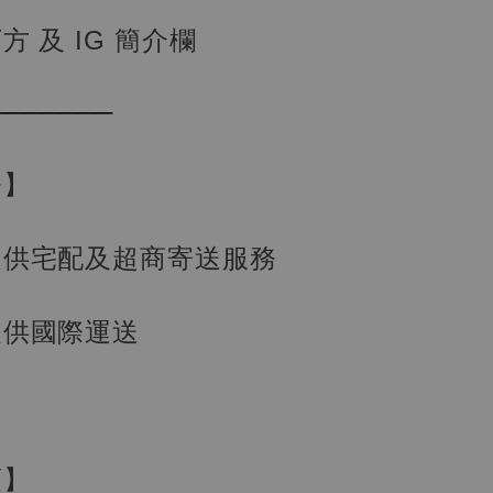
 及 IG 簡介欄
加購優惠【讓子彈飛 鵝城縣長 張麻子 [BK01]】
───────
務】
提供宅配及超商寄送服務
提供國際運送
】
UDIO 1/6系列
藏人偶 讓子
鵝城縣長 張麻
01]
-
+
項】