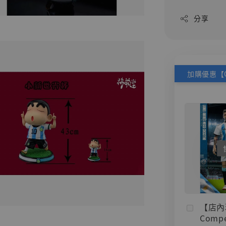
分享
【店內
Compe