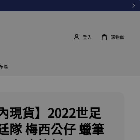
登入
購物車
布區
內現貨】2022世足
廷隊 梅西公仔 蠟筆