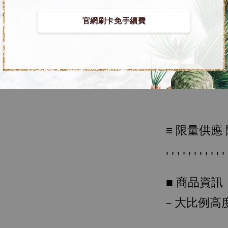
官網刷卡免手續費
【店內
【無人島
系列蒐
鳥山明
■ 2022
工作室
NT$ 4,280
NT$ 5,580
≡ 限量供應
加
' ' ' ' ' ' ' ' ' ' ' 
■ 商品資訊
– 大比例高度