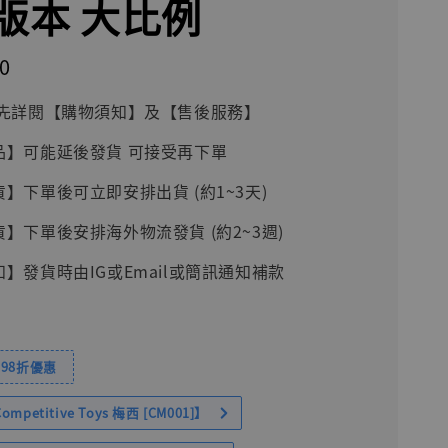
版本 大比例
0
前請先詳閱【購物須知】及【售後服務】
品】可能延後發貨 可接受再下單
貨】下單後可立即安排出貨 (約1~3天)
貨】下單後安排海外物流發貨 (約2~3週)
知】發貨時由IG或Email或簡訊通知補款
98折優惠
petitive Toys 梅西 [CM001]】