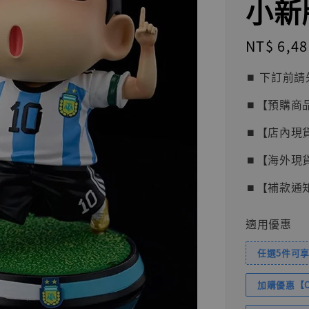
小新
Regular
NT$ 6,48
price
⏹︎ 下訂
⏹︎【預購商
⏹︎【店內現
⏹︎【海外現
⏹︎【補款通
適用優惠
任選5件可享
加購優惠【Com