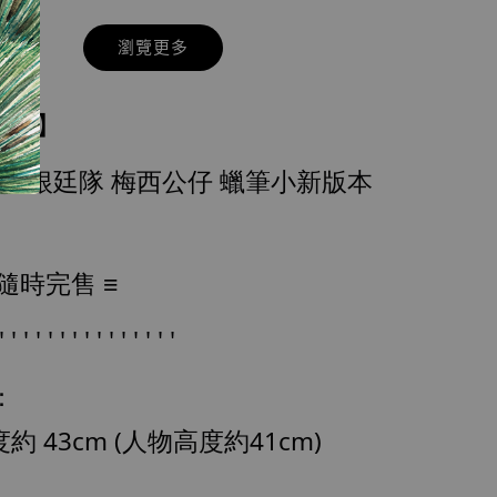
瀏覽更多
現貨】七龍珠
玩具】
藏雕像 悟空
紀念款 [奇蹟
世足 阿根廷隊 梅西公仔 蠟筆小新版本
]
-
+
 隨時完售 ≡
入購物車
' ' ' ' ' ' ' ' ' ' ' ' ' ' '
：
加購優惠【海賊王 布魯克達摩 [7STARS Studio]】
約 43cm (人物高度約41cm)