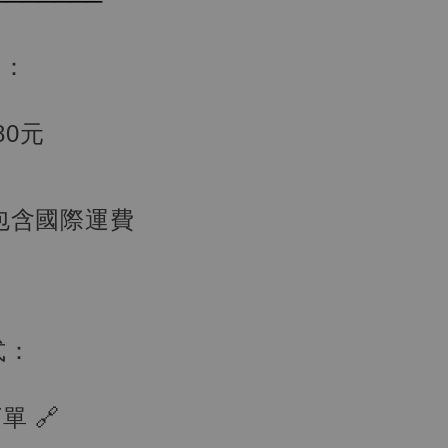
───────
訊：
80元
現貨】海賊王
包含國際運費
藏雕像 布魯
[7STARS
]
-
+
式：
入購物車
 🔗