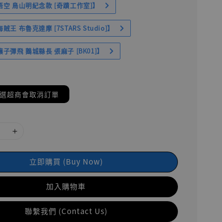
空 鳥山明紀念款 [奇蹟工作室]】
王 布魯克達摩 [7STARS Studio]】
子彈飛 鵝城縣長 張麻子 [BK01]】
(選超商會取消訂單
立即購買 (Buy Now)
加入購物車
聯繫我們 (Contact Us)