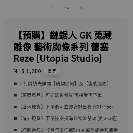
1
/
48
【預購】鏈鋸人 GK 蒐藏
雕像 藝術胸像系列 蕾塞
Reze [Utopia Studio]
Regular
NT$ 1,280
售完
price
⏹︎ 下訂前請先詳閱【購物須知】及【售後服務】
⏹︎【預購商品】可能延後發貨 可接受再下單
⏹︎【店內現貨】下單後可立即安排出貨 (約1~3天)
⏹︎【海外現貨】下單後安排海外物流發貨 (約2~3週)
⏹︎【補款通知】發貨時由IG或Email或簡訊通知補款