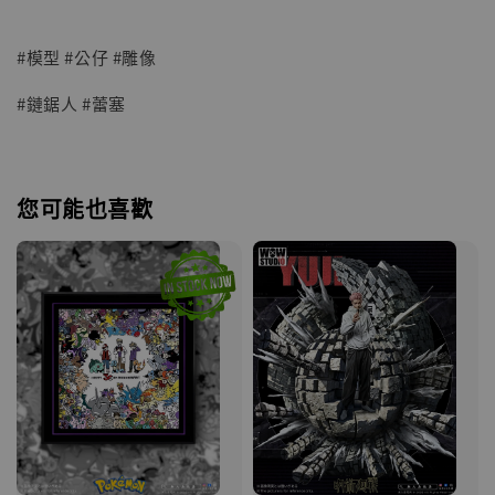
#模型 #公仔 #雕像
#鏈鋸人 #蕾塞
您可能也喜歡