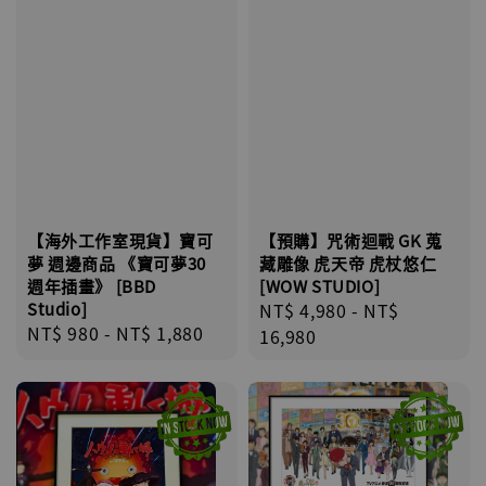
【海外工作室現貨】寶可
【預購】咒術迴戰 GK 蒐
夢 週邊商品 《寶可夢30
藏雕像 虎天帝 虎杖悠仁
週年插畫》 [BBD
[WOW STUDIO]
Studio]
Regular
NT$ 4,980
-
NT$
Regular
NT$ 980
-
NT$ 1,880
price
16,980
price