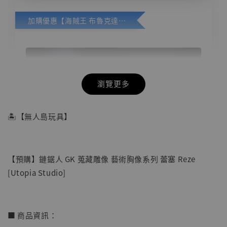
加購優惠【海賊王 布魯克達摩 [7STARS Studio]】
瀏覽更多
🏝【無人島玩具】
【預購】鏈鋸人 GK 蒐藏雕像 藝術胸像系列 蕾塞 Reze
[Utopia Studio]
■ 商品資訊：