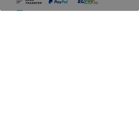
相關資訊
無人島玩具公司資訊
里程碑
聯絡我們
認識GK
GK 預購流程說明
常見問題Q&A
EZWay易利委APP教學
For overseas clients
Copyright © 2026 無人島玩具 All rights reserved | 統一編號 91582461
購物須知 (Purchase Notice)
隱私政策 (Privacy Policy)
售