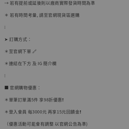
→ 若有提前或延後則以廠商實際發貨時間為準
＊ 若有時間考量, 請至官網現貨區選購
⁝
➤ 訂購方式：
＊至官網下單 🔗
＊連結在下方 及 IG 簡介欄
⁝
■ 官網購物優惠：
＊單筆訂單滿5件 享98折優惠❗️
＊登入會員 每3000元 再享15元回饋金❗️
（優惠活動可能會有調整 以官網公告為準)