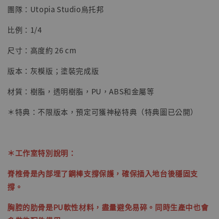
【店內現貨】海賊王 系列蒐藏雕像 布魯克達
團隊：Utopia Studio烏托邦
摩 [7STARS Studio]
比例：1/4
-
+
NT$ 1,500
NT$ 1,870
尺寸：高度約 26 cm
版本：灰模版；塗裝完成版
加入購物車
材質：樹脂，透明樹脂，PU，ABS和金屬等
＊特典：不限版本，預定可獲神秘特典（特典圖已公開）
加購優惠【讓子彈飛 鵝城縣長 張麻子 [BK01]】
＊工作室特別說明：
脊椎骨是內部埋了鋼棒支撐保護，確保插入地台後穩固支
撐。
胸腔的肋骨是PU軟性材料，盡量避免易碎。同時生產中也會