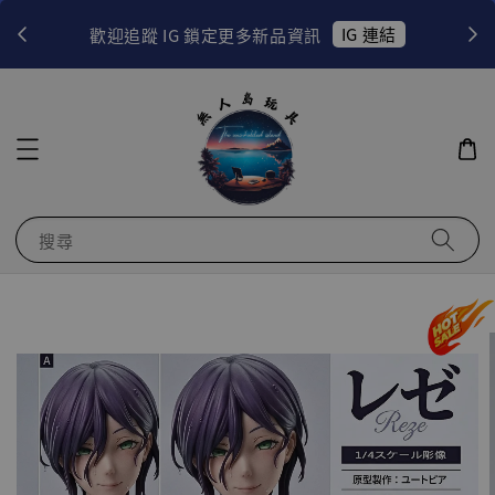
！
IG 連結
歡迎追蹤 IG 鎖定更多新品資訊
搜尋