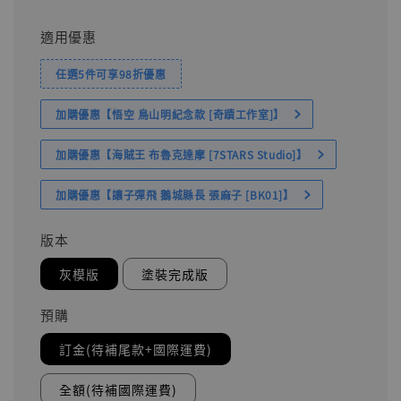
適用優惠
任選5件可享98折優惠
加購優惠【悟空 鳥山明紀念款 [奇蹟工作室]】
加購優惠【海賊王 布魯克達摩 [7STARS Studio]】
加購優惠【讓子彈飛 鵝城縣長 張麻子 [BK01]】
版本
灰模版
塗裝完成版
預購
訂金(待補尾款+國際運費)
全額(待補國際運費)