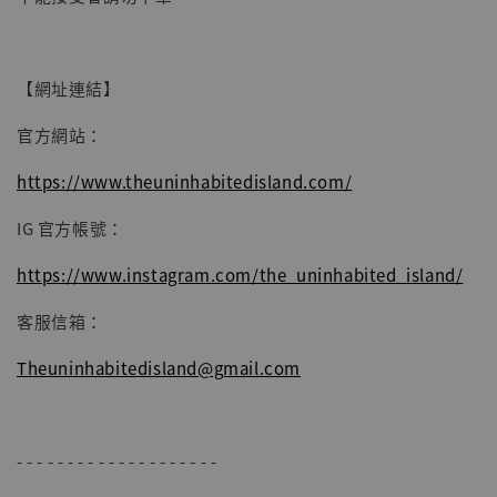
【網址連結】
官方網站：
https://www.theuninhabitedisland.com/
IG 官方帳號：
https://www.instagram.com/the_uninhabited_island/
客服信箱：
Theuninhabitedisland@gmail.com
- - - - - - - - - - - - - - - - - - - -