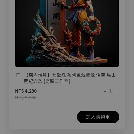
【店內現貨】七龍珠 系列蒐藏雕像 悟空 鳥山
明紀念款 [奇蹟工作室]
-
+
NT$ 4,280
NT$ 5,580
加入購物車