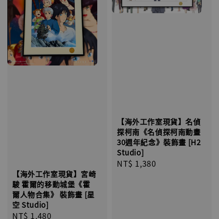
【海外工作室現貨】名偵
探柯南《名偵探柯南動畫
30週年紀念》裝飾畫 [H2
Studio]
Regular
NT$ 1,380
【海外工作室現貨】宮崎
price
駿 霍爾的移動城堡《霍
爾人物合集》 裝飾畫 [星
空 Studio]
Regular
NT$ 1,480