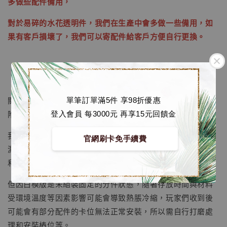
多做些配件備用，
對於易碎的水花透明件，我們在生產中會多做一些備用，如
果有客戶損壞了，我們可以寄配件給客戶方便自行更換。
［工作室補充說明］
關於蕾塞半身像的白模版本，包含水面與水花的透明零件、
單筆訂單滿5件 享98折優惠
附贈蕾塞的眼睛與眉毛的水貼紙。
登入會員 每3000元 再享15元回饋金
【現貨】BJSTUDIO 1/6系列可動蒐藏人偶 讓
子彈飛 鵝城縣長 張麻子 [BK01]
我們在出貨前完成質檢白胚的胚體，進行修毛邊和卡位組裝
官網刷卡免手續費
-
+
NT$ 4,980
測試，檢查與填補白胚表面氣孔等常規修胚環節；部分主件
NT$ 5,300
和配件的組裝卡位內會安裝磁鐵磁吸，以便玩家們組裝。
但因白模版是未組裝固定的分件狀態，隨著存放時間與材料
加入購物車
受環境溫度等因素影響可能會導致熱脹冷縮，玩家們收到後
可能會有部分配件的卡位無法正常安裝，所以需自行打磨處
理和安裝樁位等。