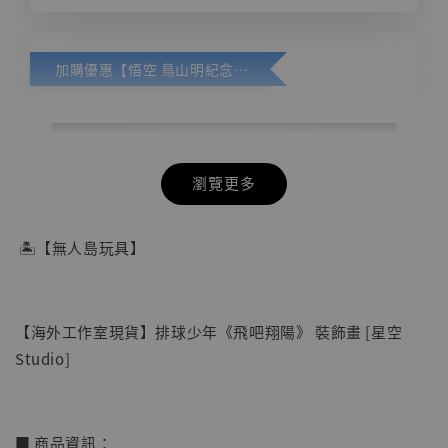
加購優惠【悟空 鳥山明紀念款 [奇蹟工作室]】
瀏覽更多
🏝【無人島玩具】
【海外工作室現貨】排球少年《飛吧翔陽》 裝飾畫 [星空
Studio]
■ 商品資訊：