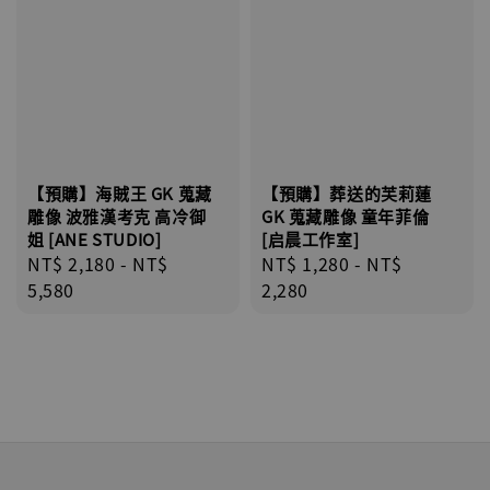
【預購】海賊王 GK 蒐藏
【預購】葬送的芙莉蓮
雕像 波雅漢考克 高冷御
GK 蒐藏雕像 童年菲倫
姐 [ANE STUDIO]
[启晨工作室]
Regular
NT$ 2,180
-
NT$
Regular
NT$ 1,280
-
NT$
price
5,580
price
2,280