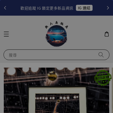
！
IG 連結
歡迎追蹤 IG 鎖定更多新品資訊
搜尋