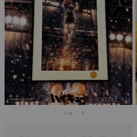
1
/
6