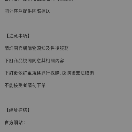
【現貨】BJSTUDIO 1/6系列可動蒐藏人偶 讓
國外客戶提供國際運送
子彈飛 鵝城縣長 張麻子 [BK01]
-
+
NT$ 4,980
NT$ 5,300
【注意事項】
請詳閱官網購物須知及售後服務
加入購物車
下訂商品視同同意其相關內容
下訂後依訂單規格進行採購, 採購後無法取消
不能接受者請勿下單
【網址連結】
官方網站：