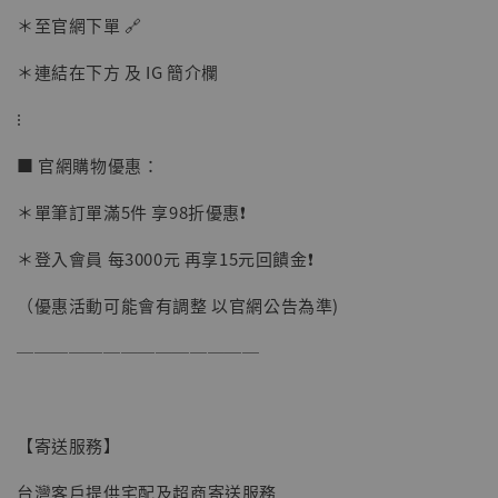
＊至官網下單 🔗
加購優惠【讓子彈飛 鵝城縣長 張麻子 [BK01]】
＊連結在下方 及 IG 簡介欄
⁝
■ 官網購物優惠：
＊單筆訂單滿5件 享98折優惠❗️
＊登入會員 每3000元 再享15元回饋金❗️
（優惠活動可能會有調整 以官網公告為準)
──────────────
【寄送服務】
台灣客戶提供宅配及超商寄送服務