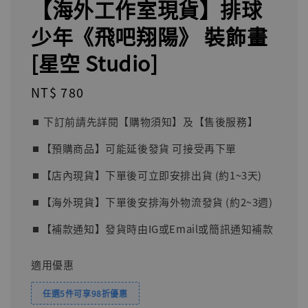
【海外工作室現貨】排球
少年《飛吧翔陽》 裝飾畫
[星空 Studio]
Regular
NT$ 780
price
⏹︎ 下訂前請先詳閱【購物須知】及【售後服務】
⏹︎【預購商品】可能延後發貨 可接受再下單
⏹︎【店內現貨】下單後可立即安排出貨 (約1~3天)
⏹︎【海外現貨】下單後安排海外物流發貨 (約2~3週)
⏹︎【補款通知】發貨時由IG或Email或簡訊通知補款
適用優惠
任選5件可享98折優惠