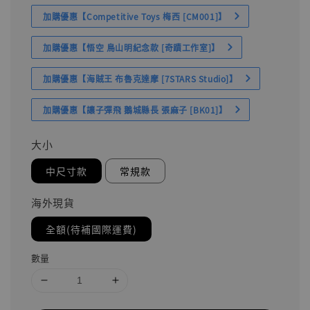
加購優惠【Competitive Toys 梅西 [CM001]】
加購優惠【悟空 鳥山明紀念款 [奇蹟工作室]】
加購優惠【海賊王 布魯克達摩 [7STARS Studio]】
加購優惠【讓子彈飛 鵝城縣長 張麻子 [BK01]】
大小
中尺寸款
常規款
海外現貨
全額(待補國際運費)
數量