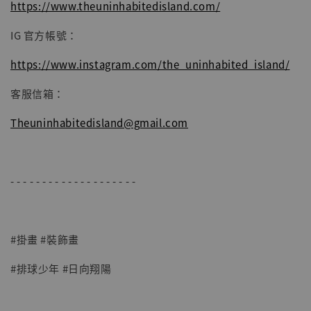
https://www.theuninhabitedisland.com/
IG 官方帳號：
https://www.instagram.com/the_uninhabited_island/
客服信箱：
Theuninhabitedisland@gmail.com
- - - - - - - - - - - - - - - - - - - -
#掛畫 #裝飾畫
#排球少年 #日向翔陽