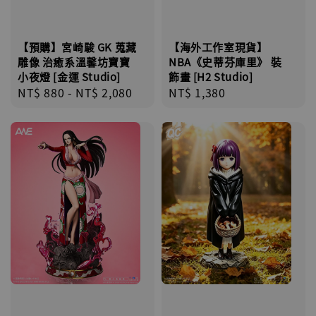
【預購】宮崎駿 GK 蒐藏
【海外工作室現貨】
雕像 治癒系溫馨坊寶寶
NBA《史蒂芬庫里》 裝
小夜燈 [金運 Studio]
飾畫 [H2 Studio]
Regular
NT$ 880
-
NT$ 2,080
Regular
NT$ 1,380
price
price