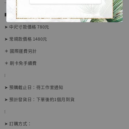
──────────────
■ 販售資訊 (NT$)：
➤ 中尺寸款價格 780元
➤ 常規款價格 1480元
＊ 國際運費另計
＊ 刷卡免手續費
⁝
【店內現貨】海賊王 系列蒐藏雕像 布魯克達
摩 [7STARS Studio]
➤ 預購截止日：待工作室通知
-
+
NT$ 1,500
NT$ 1,870
➤ 預計發貨日：下單後約1個月到貨
⁝
加入購物車
➤ 訂購方式：