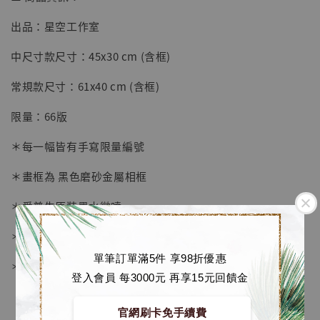
出品：星空工作室
【店內現貨】七龍珠 系列蒐藏雕像 悟空 鳥山
明紀念款 [奇蹟工作室]
中尺寸款尺寸：45x30 cm (含框)
-
+
NT$ 4,280
常規款尺寸：61x40 cm (含框)
NT$ 5,580
限量：66版
加入購物車
＊每一幅皆有手寫限量編號
＊畫框為 黑色磨砂金屬相框
加購優惠【海賊王 布魯克達摩 [7STARS Studio]】
＊愛普生原裝墨水微噴
＊表面配有防塵透明有機玻璃
單筆訂單滿5件 享98折優惠
＊背面爲黑色防潮背板
登入會員 每3000元 再享15元回饋金
官網刷卡免手續費