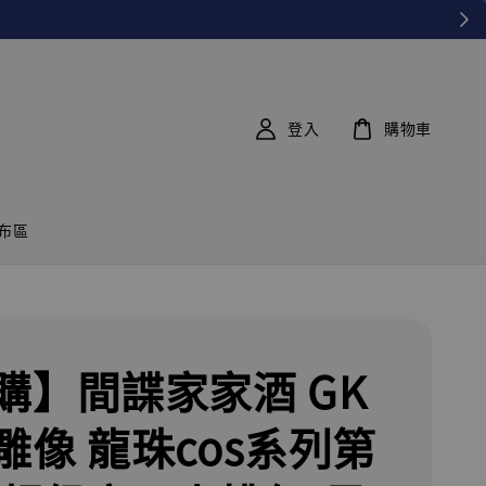
登入
購物車
布區
購】間諜家家酒 GK
雕像 龍珠cos系列第