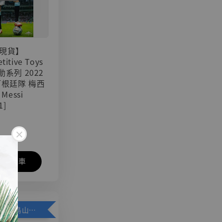
現貨】
titive Toys
可動系列 2022
阿根廷隊 梅西
 Messi
1]
入購物車
加購優惠【悟空 鳥山明紀念款 [奇蹟工作室]】