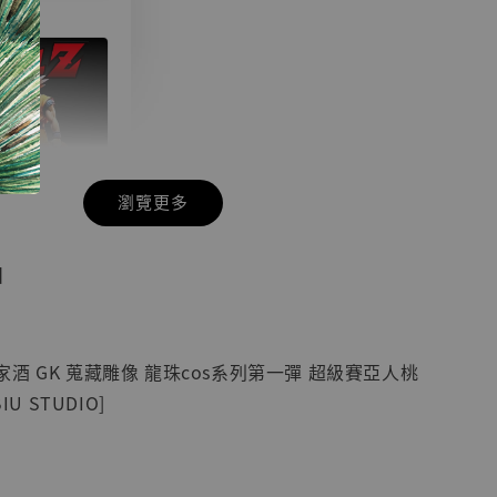
瀏覽更多
現貨】七龍珠
】
藏雕像 悟空
紀念款 [奇蹟
]
酒 GK 蒐藏雕像 龍珠cos系列第一彈 超級賽亞人桃
-
+
IU STUDIO]
入購物車