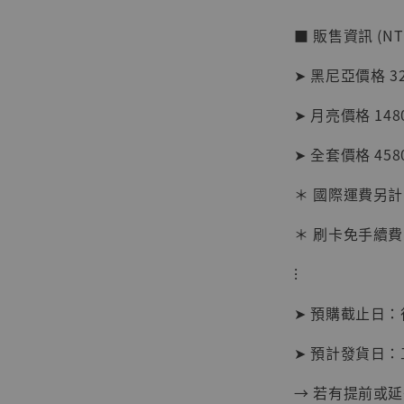
NT$ 1,870
■ 販售資訊 (NT
➤ 黑尼亞價格 32
加
➤ 月亮價格 148
➤ 全套價格 4580
＊ 國際運費另計
＊ 刷卡免手續費
⁝
➤ 預購截止日
➤ 預計發貨日：
→ 若有提前或
【現貨