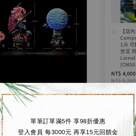
【店內
Compe
1/6 
世足 
Lionel
[CM00
NT$ 4,000
NT$ 5,200
加
單筆訂單滿5件 享98折優惠
登入會員 每3000元 再享15元回饋金