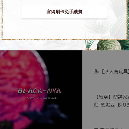
官網刷卡免手續費
【店內
🏝【無人島玩具
系列蒐
鳥山明
工作室
【預購】間諜家家
NT$ 4,280
紅-黑妮亞 [BIUB
NT$ 5,580
加