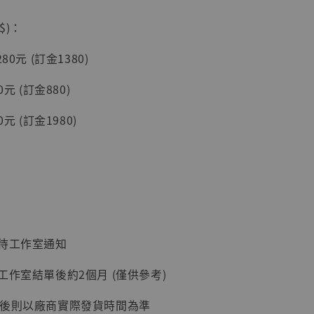
$)：
80元 (訂金1380)
入購物車
0元 (訂金880)
元 (訂金1980)
加購優惠【讓子彈飛 鵝城縣長 張麻子 [BK01]】
：待工作室通知
工作室結單後約2個月 (僅供參考)
延後則以廠商實際發貨時間為準
】