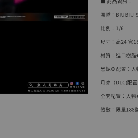
■ 商品資訊：
團隊：BIUBIU 
比例：1/6
尺寸：高24 寬18
材質：進口樹脂+
黑妮亞配置：人物
月亮（DLC)配
全套配置：人物+
【店內
體數：限量188
系列蒐
克達摩 
Studio
───────
NT$ 1,500