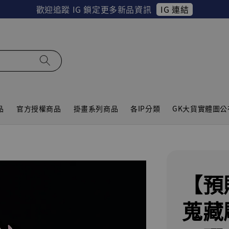
IG 連結
歡迎追蹤 IG 鎖定更多新品資訊
品
官方授權商品
掛畫系列商品
各IP分類
GK大貨實體圖公
【預
蒐藏