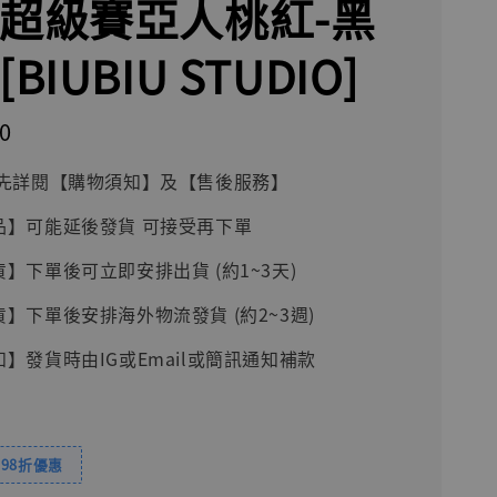
 超級賽亞人桃紅-黑
[BIUBIU STUDIO]
0
前請先詳閱【購物須知】及【售後服務】
品】可能延後發貨 可接受再下單
貨】下單後可立即安排出貨 (約1~3天)
貨】下單後安排海外物流發貨 (約2~3週)
知】發貨時由IG或Email或簡訊通知補款
98折優惠