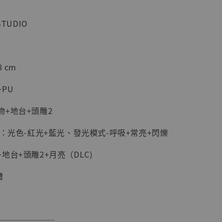
STUDIO
加購優惠【海賊王 布魯克達摩 [7STARS Studio]】
 cm
PU
+地台+頭雕2
置：光色-紅光+藍光、發光模式-呼吸+常亮+閃爍
地台+頭雕2+月亮（DLC)
現貨】海賊王
體
藏雕像 布魯
[7STARS
]
-
+
───────