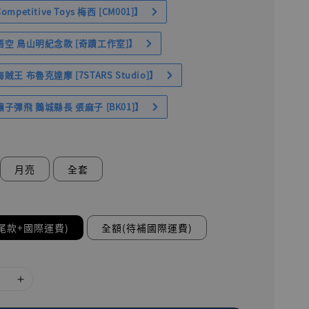
petitive Toys 梅西 [CM001]】
空 鳥山明紀念款 [奇蹟工作室]】
王 布魯克達摩 [7STARS Studio]】
子彈飛 鵝城縣長 張麻子 [BK01]】
月亮
全套
尾款+國際運費)
全額(待補國際運費)