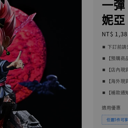
一彈
妮亞 
Regular
NT$ 1,38
price
⏹︎ 下訂
⏹︎【預購商
⏹︎【店內現
⏹︎【海外現
⏹︎【補款通
適用優惠
任選5件可享