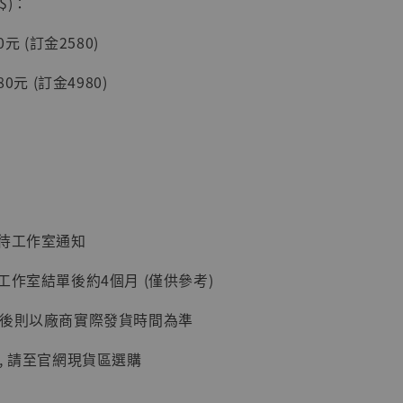
$)：
入購物車
元 (訂金2580)
0元 (訂金4980)
加購優惠【讓子彈飛 鵝城縣長 張麻子 [BK01]】
：待工作室通知
工作室結單後約4個月 (僅供參考)
延後則以廠商實際發貨時間為準
】
, 請至官網現貨區選購
UDIO 1/6系列
藏人偶 讓子