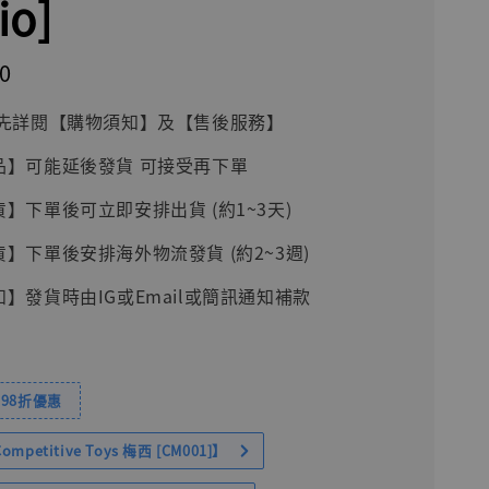
io]
0
前請先詳閱【購物須知】及【售後服務】
品】可能延後發貨 可接受再下單
貨】下單後可立即安排出貨 (約1~3天)
貨】下單後安排海外物流發貨 (約2~3週)
知】發貨時由IG或Email或簡訊通知補款
98折優惠
petitive Toys 梅西 [CM001]】