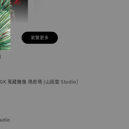
瀏覽更多
現貨】七龍珠
】
藏雕像 悟空
紀念款 [奇蹟
]
K 蒐藏雕像 瑪奇瑪 [山雨雲 Studio]
-
+
入購物車
dio