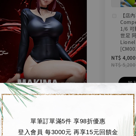
【店內
Compe
1/6 
世足 
Lionel
[CM00
NT$ 4,000
NT$ 5,200
加
單筆訂單滿5件 享98折優惠
登入會員 每3000元 再享15元回饋金