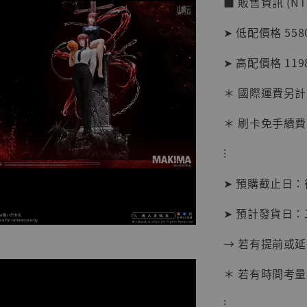
■ 販售資訊 (NT
加
➤ 低配價格 5580
➤ 高配價格 1198
＊ 國際運費另計
＊ 刷卡免手續費
⁝
➤ 預購截止日
➤ 預計發貨日：
→ 若有提前或
【現貨
＊ 若有時間考量
BJST
可動蒐
⁝