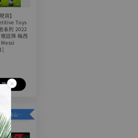
現貨】
titive Toys
可動系列 2022
阿根廷隊 梅西
 Messi
1]
入購物車
加購優惠【悟空 鳥山明紀念款 [奇蹟工作室]】