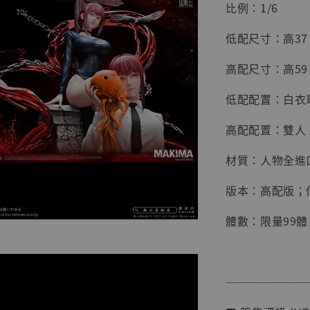
比例：1/6
低配尺寸：高37 寬
高配尺寸：高59 寬
低配配置：白衣
高配配置：雙人
材質：人物全進
版本：高配版；
【店內
系列蒐
體數：限量99體
克達摩 
Studio
NT$ 1,500
───────
NT$ 1,870