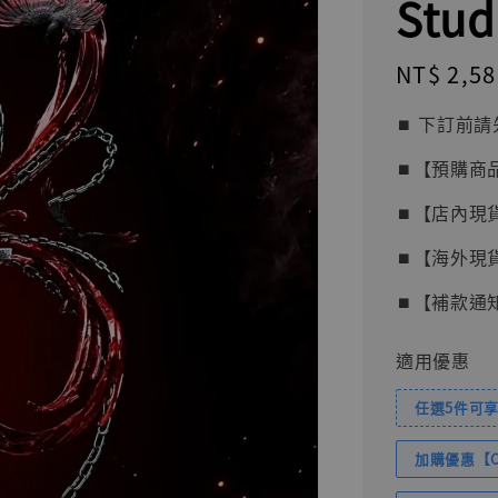
Stud
Regular
NT$ 2,58
price
⏹︎ 下訂
⏹︎【預購商
⏹︎【店內現
⏹︎【海外現
⏹︎【補款通
適用優惠
任選5件可享
加購優惠【Com