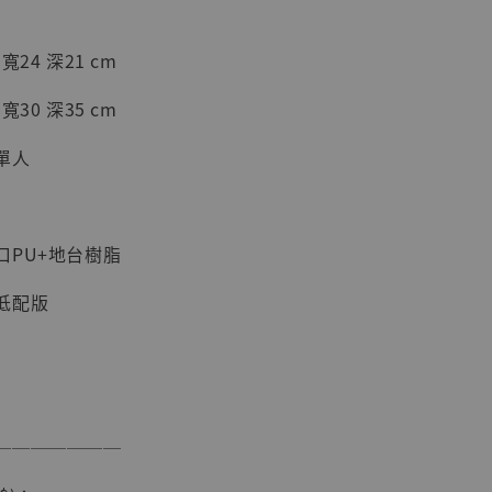
加購優惠【海賊王 布魯克達摩 [7STARS Studio]】
24 深21 cm
30 深35 cm
單人
口PU+地台樹脂
低配版
現貨】海賊王
藏雕像 布魯
[7STARS
]
-
+
───────