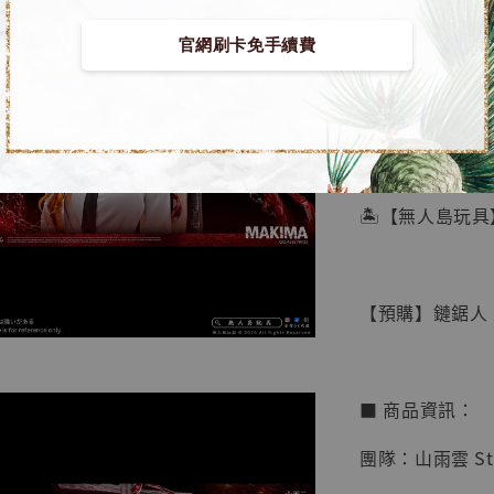
官網刷卡免手續費
【店內
🏝【無人島玩具
系列蒐
鳥山明
工作室
【預購】鏈鋸人 G
NT$ 4,280
NT$ 5,580
■ 商品資訊：
加
團隊：山雨雲 Stu