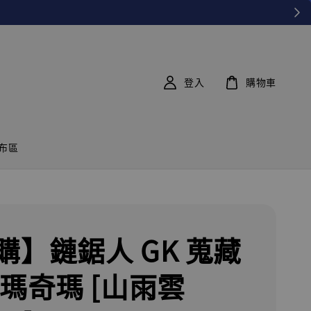
登入
購物車
布區
購】鏈鋸人 GK 蒐藏
 瑪奇瑪 [山雨雲