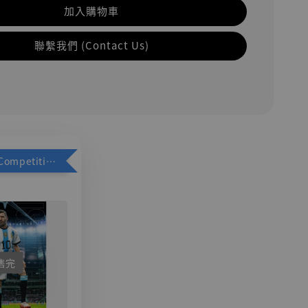
加入購物車
聯繫我們 (Contact Us)
加購優惠【Competitive Toys 梅西 [CM001]】
售完