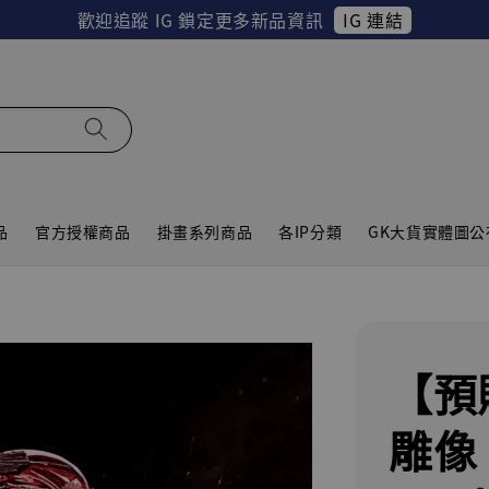
IG 連結
歡迎追蹤 IG 鎖定更多新品資訊
品
官方授權商品
掛畫系列商品
各IP分類
GK大貨實體圖公
【預
雕像