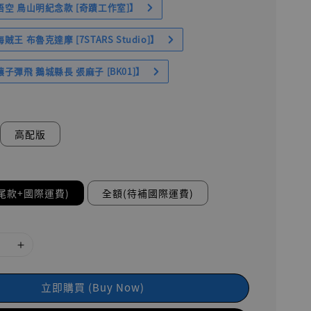
空 鳥山明紀念款 [奇蹟工作室]】
王 布魯克達摩 [7STARS Studio]】
子彈飛 鵝城縣長 張麻子 [BK01]】
高配版
尾款+國際運費)
全額(待補國際運費)
立即購買 (Buy Now)