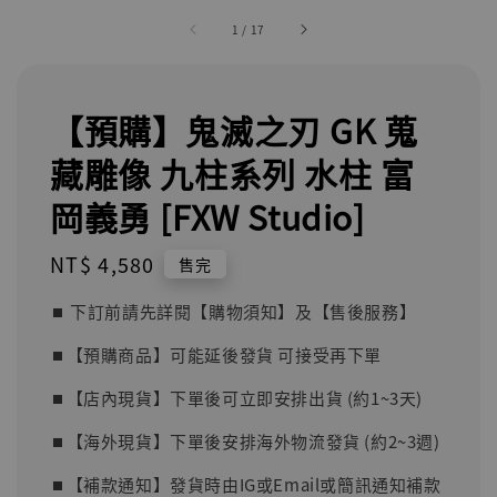
1
/
17
【預購】鬼滅之刃 GK 蒐
藏雕像 九柱系列 水柱 富
岡義勇 [FXW Studio]
Regular
NT$ 4,580
售完
price
⏹︎ 下訂前請先詳閱【購物須知】及【售後服務】
⏹︎【預購商品】可能延後發貨 可接受再下單
⏹︎【店內現貨】下單後可立即安排出貨 (約1~3天)
⏹︎【海外現貨】下單後安排海外物流發貨 (約2~3週)
⏹︎【補款通知】發貨時由IG或Email或簡訊通知補款