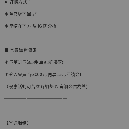
➤ 訂購方式：
＊至官網下單 🔗
＊連結在下方 及 IG 簡介欄
⁝
■ 官網購物優惠：
＊單筆訂單滿5件 享98折優惠❗️
＊登入會員 每3000元 再享15元回饋金❗️
（優惠活動可能會有調整 以官網公告為準)
──────────────
【現貨】BJSTUDIO 1/6系列可動蒐藏人偶 讓
【寄送服務】
子彈飛 鵝城縣長 張麻子 [BK01]