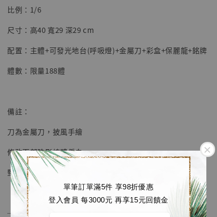
明紀念款 [奇蹟工作室]
比例：1/6
-
+
NT$ 4,280
尺寸：高40 寬29 深29 cm
NT$ 5,580
配置：主體+可發光地台(呼吸燈)+金屬刀+彩盒+保麗龍+銘牌
加入購物車
體數：限量188體
加購優惠【海賊王 布魯克達摩 [7STARS Studio]】
備註：
刀為金屬刀，披風手繪
修改面部陰影總體偏白
堅持實物開訂，絕不AI
單筆訂單滿5件 享98折優惠
登入會員 每3000元 再享15元回饋金
──────────────