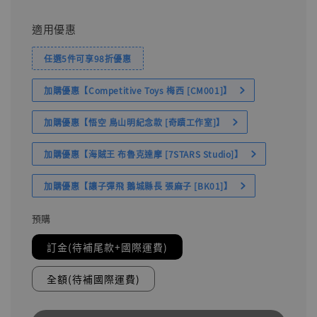
適用優惠
任選5件可享98折優惠
加購優惠【Competitive Toys 梅西 [CM001]】
加購優惠【悟空 鳥山明紀念款 [奇蹟工作室]】
加購優惠【海賊王 布魯克達摩 [7STARS Studio]】
加購優惠【讓子彈飛 鵝城縣長 張麻子 [BK01]】
預購
訂金(待補尾款+國際運費)
全額(待補國際運費)