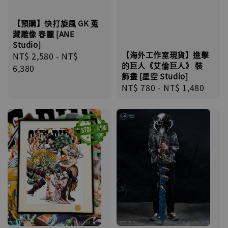
【預購】快打旋風 GK 蒐
藏雕像 春麗 [ANE
Studio]
【海外工作室現貨】進擊
Regular
NT$ 2,580
-
NT$
的巨人《艾倫巨人》 裝
price
6,380
飾畫 [星空 Studio]
Regular
NT$ 780
-
NT$ 1,480
price