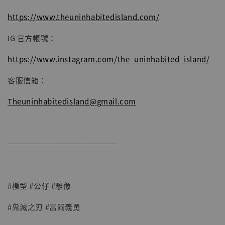
https://www.theuninhabitedisland.com/
IG 官方帳號：
https://www.instagram.com/the_uninhabited_island/
客服信箱：
Theuninhabitedisland@gmail.com
──────────────
#模型 #公仔 #雕像
#鬼滅之刃 #富岡義勇