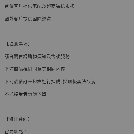
台灣客戶提供宅配及超商寄送服務
-
+
NT$ 4,980
NT$ 5,300
國外客戶提供國際運送
加入購物車
【注意事項】
請詳閱官網購物須知及售後服務
下訂商品視同同意其相關內容
下訂後依訂單規格進行採購, 採購後無法取消
不能接受者請勿下單
【網址連結】
官方網站：