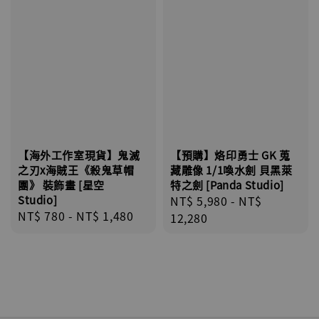
【海外工作室現貨】鬼滅
【預購】烙印勇士 GK 蒐
之刃x海賊王《殺鬼草帽
藏雕像 1/1喚水劍 貝黑萊
團》 裝飾畫 [星空
特之劍 [Panda Studio]
Studio]
Regular
NT$ 5,980
-
NT$
Regular
NT$ 780
-
NT$ 1,480
price
12,280
price