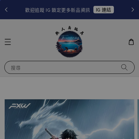
！
IG 連結
歡迎追蹤 IG 鎖定更多新品資訊
搜尋