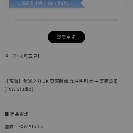
加購優惠【悟空 鳥山明紀念款 [奇蹟工作室]】
瀏覽更多
🏝【無人島玩具】
【預購】鬼滅之刃 GK 蒐藏雕像 九柱系列 水柱 富岡義勇
[FXW Studio]
■ 商品資訊：
團隊：FXW Studio
【店內現貨】七龍珠 系列蒐藏雕像 悟空 鳥山