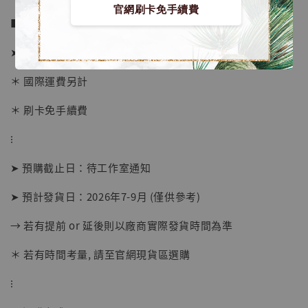
官網刷卡免手續費
■ 販售資訊 (NT$)：
➤ 價格 7980元 (訂金4580)
＊ 國際運費另計
＊ 刷卡免手續費
⁝
【店內現貨】海賊王 系列蒐藏雕像 布魯克達
摩 [7STARS Studio]
➤ 預購截止日：待工作室通知
-
+
NT$ 1,500
NT$ 1,870
➤ 預計發貨日：2026年7-9月 (僅供參考)
→ 若有提前 or 延後則以廠商實際發貨時間為準
加入購物車
＊ 若有時間考量, 請至官網現貨區選購
⁝
加購優惠【讓子彈飛 鵝城縣長 張麻子 [BK01]】