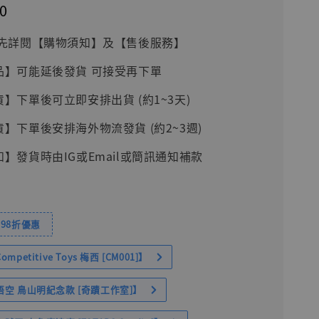
0
前請先詳閱【購物須知】及【售後服務】
品】可能延後發貨 可接受再下單
貨】下單後可立即安排出貨 (約1~3天)
貨】下單後安排海外物流發貨 (約2~3週)
知】發貨時由IG或Email或簡訊通知補款
98折優惠
petitive Toys 梅西 [CM001]】
空 鳥山明紀念款 [奇蹟工作室]】