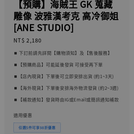
【預購】海賊王 GK 蒐藏
雕像 波雅漢考克 高冷御姐
[ANE STUDIO]
Regular
NT$ 2,180
price
⏹︎ 下訂前請先詳閱【購物須知】及【售後服務】
⏹︎【預購商品】可能延後發貨 可接受再下單
⏹︎【店內現貨】下單後可立即安排出貨 (約1~3天)
⏹︎【海外現貨】下單後安排海外物流發貨 (約2~3週)
⏹︎【補款通知】發貨時由IG或Email或簡訊通知補款
適用優惠
任選5件可享98折優惠