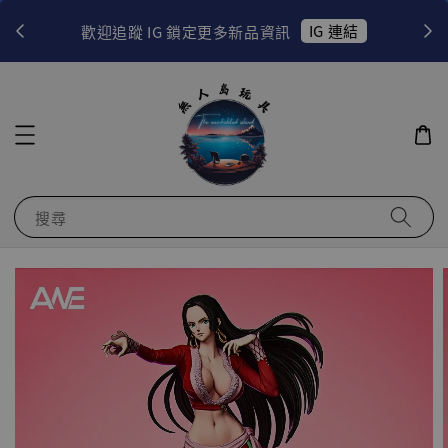
！
IG 連結
歡迎追蹤 IG 鎖定更多新品資訊
搜尋