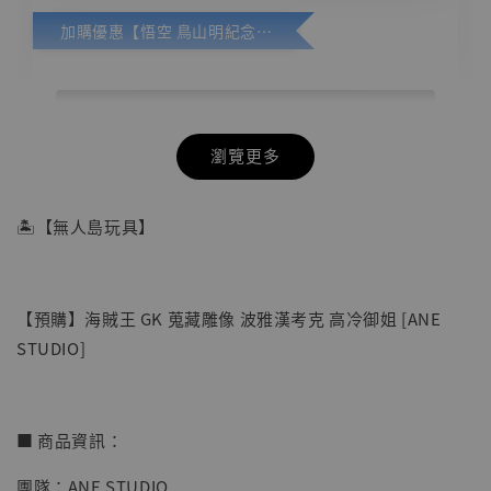
加購優惠【悟空 鳥山明紀念款 [奇蹟工作室]】
瀏覽更多
🏝【無人島玩具】
【預購】海賊王 GK 蒐藏雕像 波雅漢考克 高冷御姐 [ANE
STUDIO]
■ 商品資訊：
團隊：ANE STUDIO