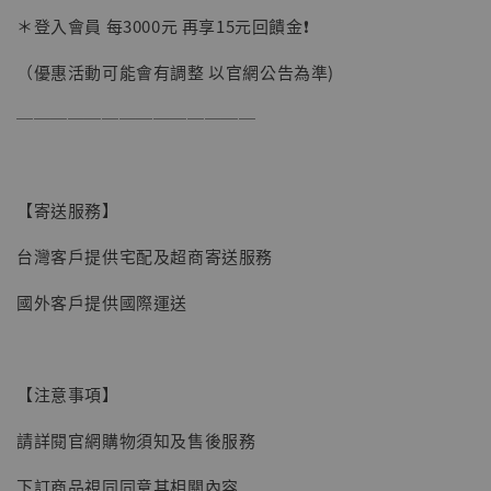
加購優惠【讓子彈飛 鵝城縣長 張麻子 [BK01]】
＊登入會員 每3000元 再享15元回饋金❗️
（優惠活動可能會有調整 以官網公告為準)
──────────────
【寄送服務】
台灣客戶提供宅配及超商寄送服務
國外客戶提供國際運送
【注意事項】
請詳閱官網購物須知及售後服務
【現貨】BJSTUDIO 1/6系列可動蒐藏人偶 讓
下訂商品視同同意其相關內容