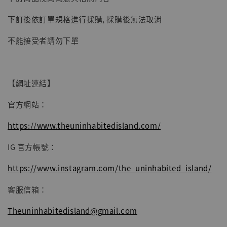
子彈飛 鵝城縣長 張麻子 [BK01]
下訂後依訂單規格進行採購, 採購後無法取消
-
+
NT$ 4,980
NT$ 5,300
不能接受者請勿下單
加入購物車
【網址連結】
官方網站：
https://www.theuninhabitedisland.com/
IG 官方帳號：
https://www.instagram.com/the_uninhabited_island/
客服信箱：
Theuninhabitedisland@gmail.com