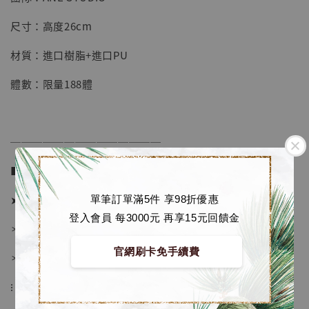
【店內現貨】七龍珠 系列蒐藏雕像 悟空 鳥山
明紀念款 [奇蹟工作室]
尺寸：高度26cm
-
+
NT$ 4,280
材質：進口樹脂+進口PU
NT$ 5,580
體數：限量188體
加入購物車
──────────────
加購優惠【海賊王 布魯克達摩 [7STARS Studio]】
■ 販售資訊 (NT$)：
➤ 價格 5580元 (訂金2180)
單筆訂單滿5件 享98折優惠
登入會員 每3000元 再享15元回饋金
＊ 國際運費另計
官網刷卡免手續費
＊ 刷卡免手續費
⁝