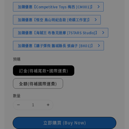
加購優惠【Competitive Toys 梅西 [CM001]】
加購優惠【悟空 鳥山明紀念款 [奇蹟工作室]】
加購優惠【海賊王 布魯克達摩 [7STARS Studio]】
加購優惠【讓子彈飛 鵝城縣長 張麻子 [BK01]】
預購
訂金(待補尾款+國際運費)
全額(待補國際運費)
數量
立即購買 (Buy Now)