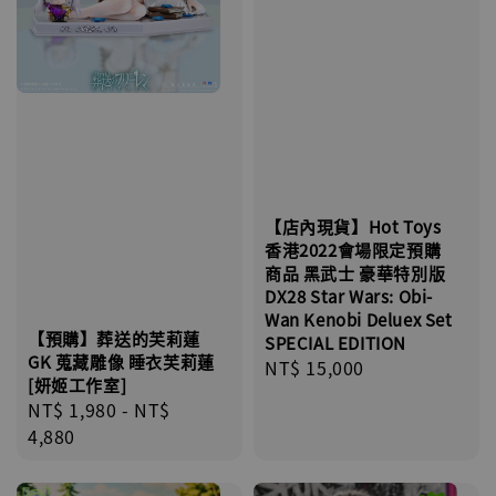
【店內現貨】Hot Toys
香港2022會場限定預購
商品 黑武士 豪華特別版
DX28 Star Wars: Obi-
Wan Kenobi Deluex Set
【預購】葬送的芙莉蓮
SPECIAL EDITION
GK 蒐藏雕像 睡衣芙莉蓮
Regular
NT$ 15,000
[妍姬工作室]
price
Regular
NT$ 1,980
-
NT$
price
4,880