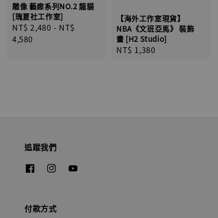
雕像 藝廊系列NO.2 龍貓
[瑰夏社工作室]
【海外工作室現貨】
Regular
NT$ 2,480
-
NT$
NBA《文班亞馬》 裝飾
price
4,580
畫 [H2 Studio]
Regular
NT$ 1,380
price
追蹤我們
付款方式