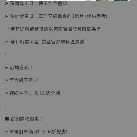
➤ 預購截止日：待工作室通知
➤ 預計發貨日：工作室結單後約3個月 (僅供參考)
→ 若有提前或延後則以廠商實際發貨時間為準
＊ 若有時間考量, 請至官網現貨區選購
⁝
➤ 訂購方式：
【店內現貨】海賊王 系列蒐藏雕像 布魯克達
摩 [7STARS Studio]
＊至官網下單 🔗
-
+
NT$ 1,500
NT$ 1,870
＊連結在下方 及 IG 簡介欄
⁝
加入購物車
■ 官網購物優惠：
＊單筆訂單滿5件 享98折優惠❗️