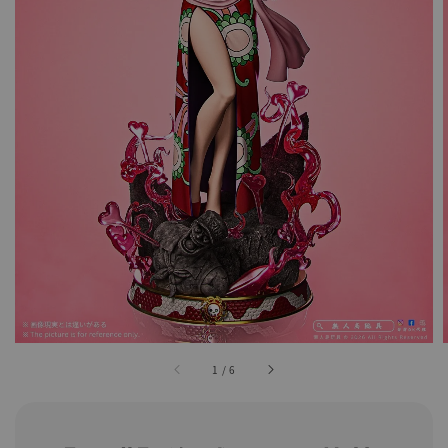
1
/
6