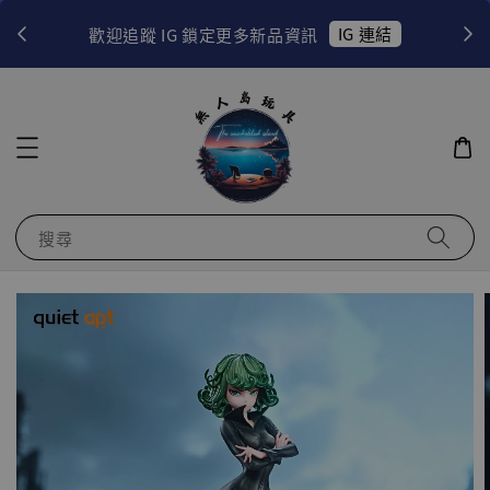
！
IG 連結
歡迎追蹤 IG 鎖定更多新品資訊
搜尋