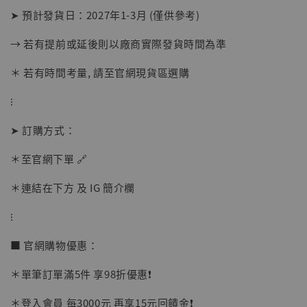
➤ 預計發貨日：2027年1-3月 (僅供參考)
→ 若有提前或延後則以廠商實際發貨時間為準
＊ 若有時間考量, 請至官網現貨區選購
⁝
【現貨】BJSTUDIO 1/6系列可動蒐藏人偶 讓
子彈飛 鵝城縣長 張麻子 [BK01]
➤ 訂購方式：
-
+
NT$ 4,980
＊至官網下單 🔗
NT$ 5,300
＊連結在下方 及 IG 簡介欄
加入購物車
⁝
■ 官網購物優惠：
＊單筆訂單滿5件 享98折優惠❗️
＊登入會員 每3000元 再享15元回饋金❗️