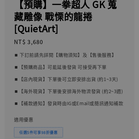
【預購】一拳超人 GK 蒐
藏雕像 戰慄的龍捲
[QuietArt]
Regular
NT$ 3,680
price
⏹︎ 下訂前請先詳閱【購物須知】及【售後服務】
⏹︎【預購商品】可能延後發貨 可接受再下單
⏹︎【店內現貨】下單後可立即安排出貨 (約1~3天)
⏹︎【海外現貨】下單後安排海外物流發貨 (約2~3週)
⏹︎【補款通知】發貨時由IG或Email或簡訊通知補款
適用優惠
任選5件可享98折優惠