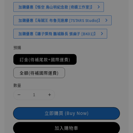
加購優惠【悟空 鳥山明紀念款 [奇蹟工作室]】
加購優惠【海賊王 布魯克達摩 [7STARS Studio]】
加購優惠【讓子彈飛 鵝城縣長 張麻子 [BK01]】
預購
訂金(待補尾款+國際運費)
全額(待補國際運費)
數量
立即購買 (Buy Now)
加入購物車