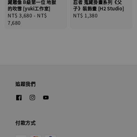
忍者 蒐藏掛畫系列《父
藏雕像 B級第一位 地獄
子》裝飾畫 [H2 Studio]
的吹雪 [yuki工作室]
Regular
NT$ 1,380
Regular
NT$ 3,680
-
NT$
price
price
7,680
追蹤我們
付款方式