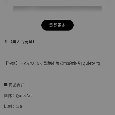
瀏覽更多
🏝【無人島玩具】
【預購】一拳超人 GK 蒐藏雕像 戰慄的龍捲 [QuietArt]
■ 商品資訊：
團隊：QuietArt
【店內現貨】海賊王 系列蒐藏雕像 布魯克達
比例：1/6
摩 [7STARS Studio]