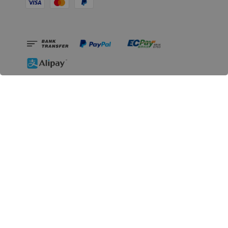
相關資訊
無人島玩具公司資訊
里程碑
聯絡我們
認識GK
GK 預購流程說明
常見問題Q&A
EZWay易利委APP教學
For overseas clients