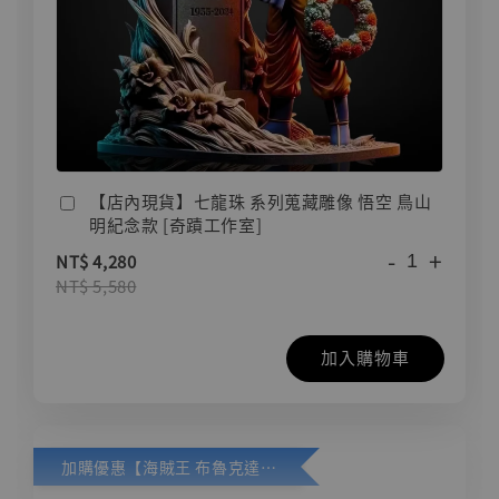
【店內現貨】七龍珠 系列蒐藏雕像 悟空 鳥山
明紀念款 [奇蹟工作室]
-
+
NT$ 4,280
NT$ 5,580
加入購物車
加購優惠【海賊王 布魯克達摩 [7STARS Studio]】