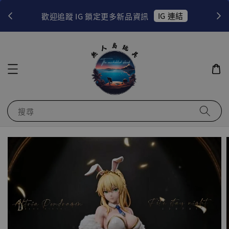
！
IG 連結
歡迎追蹤 IG 鎖定更多新品資訊
搜尋