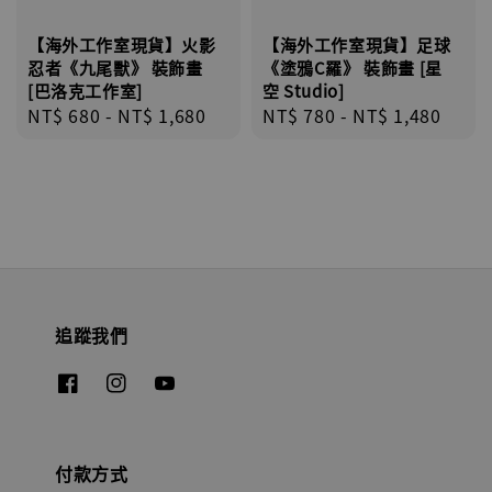
【海外工作室現貨】火影
【海外工作室現貨】足球
忍者《九尾獸》 裝飾畫
《塗鴉C羅》 裝飾畫 [星
[巴洛克工作室]
空 Studio]
Regular
NT$ 680
-
NT$ 1,680
Regular
NT$ 780
-
NT$ 1,480
price
price
追蹤我們
付款方式