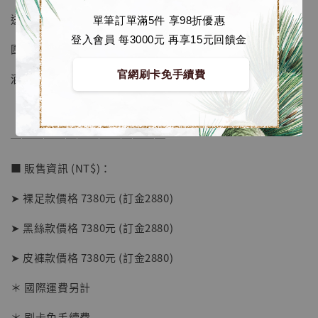
送特典杯墊
單筆訂單滿5件 享98折優惠
登入會員 每3000元 再享15元回饋金
圍肩是真實毛絨，可卸下
官網刷卡免手續費
酒櫃帶燈
──────────────
■ 販售資訊 (NT$)：
➤ 裸足款價格 7380元 (訂金2880)
【店內現貨】海賊王 系列蒐藏雕像 布魯克達
➤ 黑絲款價格 7380元 (訂金2880)
摩 [7STARS Studio]
-
+
➤ 皮褲款價格 7380元 (訂金2880)
NT$ 1,500
NT$ 1,870
＊ 國際運費另計
＊ 刷卡免手續費