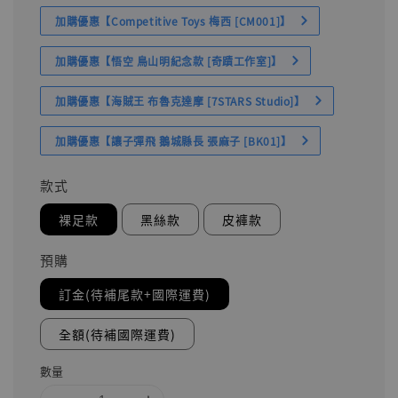
加購優惠【Competitive Toys 梅西 [CM001]】
加購優惠【悟空 鳥山明紀念款 [奇蹟工作室]】
加購優惠【海賊王 布魯克達摩 [7STARS Studio]】
加購優惠【讓子彈飛 鵝城縣長 張麻子 [BK01]】
款式
裸足款
黑絲款
皮褲款
預購
訂金(待補尾款+國際運費)
全額(待補國際運費)
數量