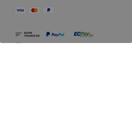
相關資訊
無人島玩具公司資訊
里程碑
聯絡我們
認識GK
GK 預購流程說明
常見問題Q&A
EZWay易利委APP教學
For overseas clients