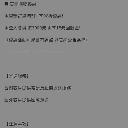
■ 官網購物優惠：
＊單筆訂單滿5件 享98折優惠❗️
【現貨】BJSTUDIO 1/6系列可動蒐藏人偶 讓
＊登入會員 每3000元 再享15元回饋金❗️
子彈飛 鵝城縣長 張麻子 [BK01]
-
+
NT$ 4,980
（優惠活動可能會有調整 以官網公告為準)
NT$ 5,300
──────────────
加入購物車
【寄送服務】
台灣客戶提供宅配及超商寄送服務
國外客戶提供國際運送
【注意事項】