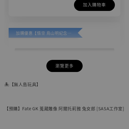
加入購物車
加購優惠【悟空 鳥山明紀念款 [奇蹟工作室]】
瀏覽更多
🏝【無人島玩具】
【預購】Fate GK 蒐藏雕像 阿爾托莉雅 兔女郎 [SASA工作室]