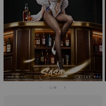
1
/
10