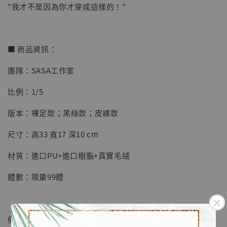
"我才不是因為你才穿成這樣的！"
【店內現貨】七龍珠 系列蒐藏雕像 悟空 鳥山
■ 商品資訊：
明紀念款 [奇蹟工作室]
團隊：SASA工作室
-
+
NT$ 4,280
NT$ 5,580
比例：1/5
版本：裸足款；黑絲款；皮褲款
加入購物車
尺寸：高33 寬17 深10 cm
材質：進口PU+進口樹脂+真實毛絨
加購優惠【海賊王 布魯克達摩 [7STARS Studio]】
體數：限量99體
備註：