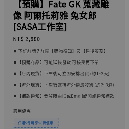
【預購】Fate GK 蒐藏雕
像 阿爾托莉雅 兔女郎
[SASA工作室]
Regular
NT$ 2,880
price
⏹︎ 下訂前請先詳閱【購物須知】及【售後服務】
⏹︎【預購商品】可能延後發貨 可接受再下單
⏹︎【店內現貨】下單後可立即安排出貨 (約1~3天)
⏹︎【海外現貨】下單後安排海外物流發貨 (約2~3週)
⏹︎【補款通知】發貨時由IG或Email或簡訊通知補款
適用優惠
任選5件可享98折優惠