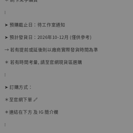
加入購物車
⁝
➤ 預購截止日：待工作室通知
加購優惠【讓子彈飛 鵝城縣長 張麻子 [BK01]】
➤ 預計發貨日：2026年10-12月 (僅供參考)
→ 若有提前或延後則以廠商實際發貨時間為準
＊ 若有時間考量, 請至官網現貨區選購
⁝
➤ 訂購方式：
＊至官網下單 🔗
＊連結在下方 及 IG 簡介欄
⁝