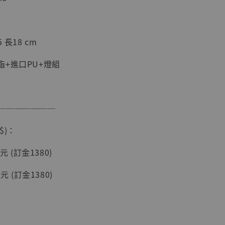
加購優惠【海賊王 布魯克達摩 [7STARS Studio]】
 長18 cm
+進口PU+燈組
───────
$)：
現貨】海賊王
元 (訂金1380)
藏雕像 布魯
[7STARS
元 (訂金1380)
]
-
+