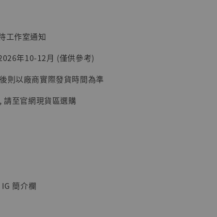
入購物車
：待工作室通知
26年10-12月 (僅供參考)
加購優惠【讓子彈飛 鵝城縣長 張麻子 [BK01]】
延後則以廠商實際發貨時間為準
, 請至官網現貨區選購
IG 簡介欄
】
UDIO 1/6系列
藏人偶 讓子