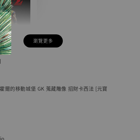
瀏覽更多
現貨】七龍珠
】
藏雕像 悟空
紀念款 [奇蹟
]
霍爾的移動城堡 GK 蒐藏雕像 招財卡西法 [元寶
-
+
入購物車
io