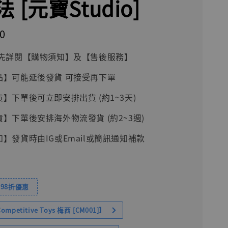
 [元寶Studio]
0
前請先詳閱【購物須知】及【售後服務】
品】可能延後發貨 可接受再下單
貨】下單後可立即安排出貨 (約1~3天)
貨】下單後安排海外物流發貨 (約2~3週)
知】發貨時由IG或Email或簡訊通知補款
98折優惠
petitive Toys 梅西 [CM001]】