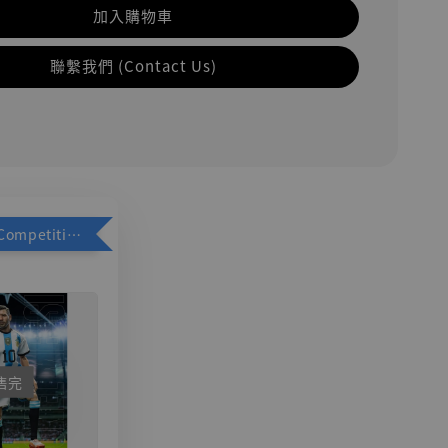
加入購物車
聯繫我們 (Contact Us)
加購優惠【Competitive Toys 梅西 [CM001]】
售完