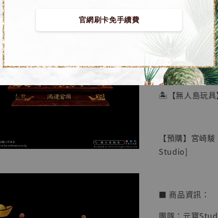
官網刷卡免手續費
【店內
🏝【無人島玩具
系列蒐
鳥山明
工作室
【預購】宮崎駿 
NT$ 4,280
Studio]
NT$ 5,580
加
■ 商品資訊：
團隊：元寶Stud