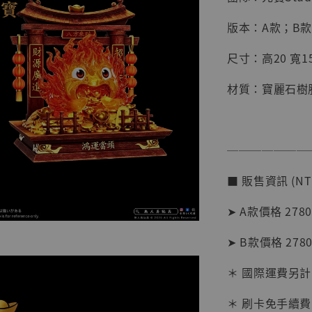
版本：A款；B款
尺寸：高20 寬15
材質：寶麗石樹脂
───────
■ 販售資訊 (NT
【店內
➤ A款價格 2780
系列蒐
克達摩 
➤ B款價格 2780
Studio
＊ 國際運費另計
NT$ 1,500
NT$ 1,870
＊ 刷卡免手續費