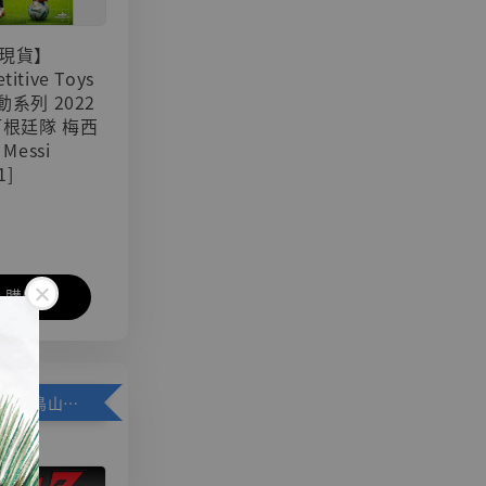
現貨】
titive Toys
可動系列 2022
阿根廷隊 梅西
 Messi
1]
入購物車
加購優惠【悟空 鳥山明紀念款 [奇蹟工作室]】