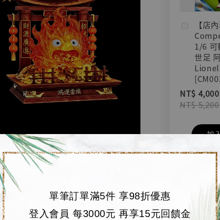
【店內
Compe
1/6 
世足 
Lionel
[CM00
NT$ 4,000
NT$ 5,200
加
單筆訂單滿5件 享98折優惠
登入會員 每3000元 再享15元回饋金