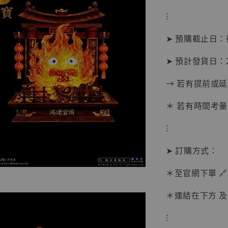
⁝
加
➤ 預購截止日
➤ 預計發貨日：20
→ 若有提前或
＊ 若有時間考量
⁝
➤ 訂購方式：
＊至官網下單 🔗
＊連結在下方 及 
【現貨
BJST
⁝
可動蒐