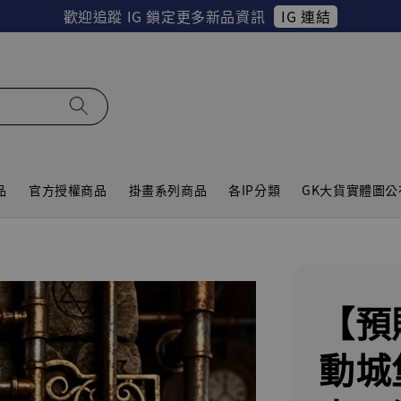
IG 連結
歡迎追蹤 IG 鎖定更多新品資訊
品
官方授權商品
掛畫系列商品
各IP分類
GK大貨實體圖公
【預
動城