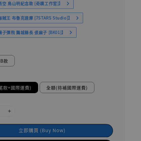
空 鳥山明紀念款 [奇蹟工作室]】
王 布魯克達摩 [7STARS Studio]】
子彈飛 鵝城縣長 張麻子 [BK01]】
B款
尾款+國際運費)
全額(待補國際運費)
立即購買 (Buy Now)