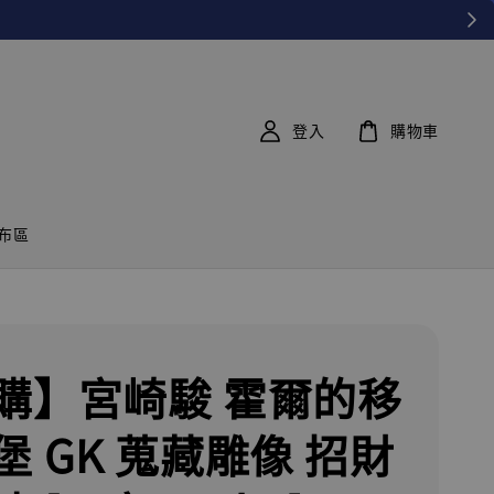
登入
購物車
布區
購】宮崎駿 霍爾的移
堡 GK 蒐藏雕像 招財