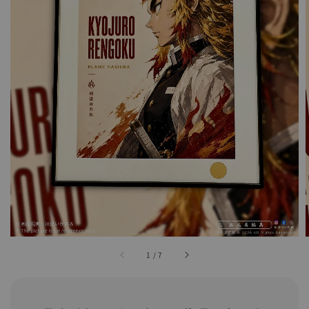
1
/
7