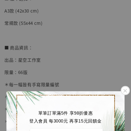
A3款 (42x30 cm)
【店內現貨】七龍珠 系列蒐藏雕像 悟空 鳥山
明紀念款 [奇蹟工作室]
常規款 (55x44 cm)
-
+
NT$ 4,280
NT$ 5,580
■ 商品資訊：
加入購物車
出品：星空工作室
限量：66版
加購優惠【海賊王 布魯克達摩 [7STARS Studio]】
＊每一幅皆有手寫限量編號
＊畫框為 黑色磨砂金屬相框
＊愛普生原裝墨水微噴
單筆訂單滿5件 享98折優惠
＊表面配有防塵透明有機玻璃
登入會員 每3000元 再享15元回饋金