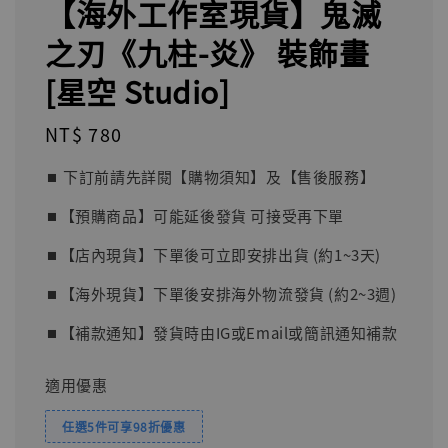
【海外工作室現貨】鬼滅
之刃《九柱-炎》 裝飾畫
[星空 Studio]
Regular
NT$ 780
price
⏹︎ 下訂前請先詳閱【購物須知】及【售後服務】
⏹︎【預購商品】可能延後發貨 可接受再下單
⏹︎【店內現貨】下單後可立即安排出貨 (約1~3天)
⏹︎【海外現貨】下單後安排海外物流發貨 (約2~3週)
⏹︎【補款通知】發貨時由IG或Email或簡訊通知補款
適用優惠
任選5件可享98折優惠