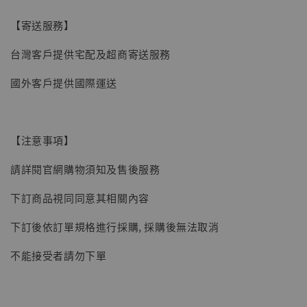
【現貨】BJSTUDIO 1/6系列可動蒐藏人偶 讓
【寄送服務】
子彈飛 鵝城縣長 張麻子 [BK01]
台灣客戶提供宅配及超商寄送服務
-
+
NT$ 4,980
NT$ 5,300
國外客戶提供國際運送
加入購物車
【注意事項】
請詳閱官網購物須知及售後服務
下訂商品視同同意其相關內容
下訂後依訂單規格進行採購, 採購後無法取消
不能接受者請勿下單