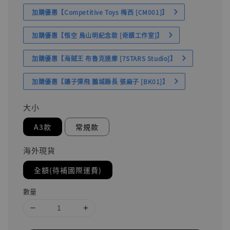
加購優惠【Competitive Toys 梅西 [CM001]】
加購優惠【悟空 鳥山明紀念款 [奇蹟工作室]】
加購優惠【海賊王 布魯克達摩 [7STARS Studio]】
加購優惠【讓子彈飛 鵝城縣長 張麻子 [BK01]】
大小
A3款
常規款
海外現貨
全額(待補國際運費)
數量