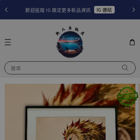
！
IG 連結
歡迎追蹤 IG 鎖定更多新品資訊
搜尋