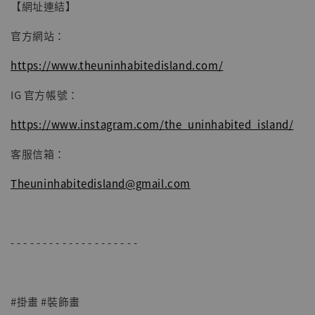
【網址連結】
官方網站：
https://www.theuninhabitedisland.com/
IG 官方帳號：
https://www.instagram.com/the_uninhabited_island/
客服信箱：
Theuninhabitedisland@gmail.com
- - - - - - - - - - - - - - - - - - - -
#掛畫 #裝飾畫