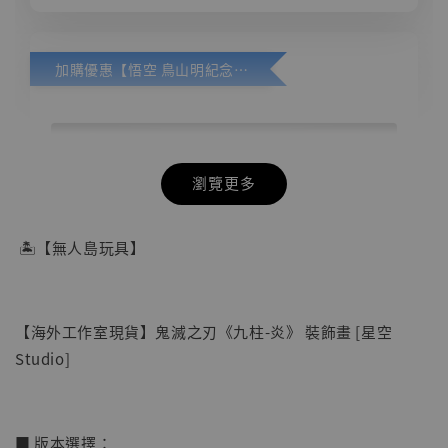
加購優惠【悟空 鳥山明紀念款 [奇蹟工作室]】
瀏覽更多
🏝【無人島玩具】
【海外工作室現貨】鬼滅之刃《九柱-炎》 裝飾畫 [星空
Studio]
■ 版本選擇：