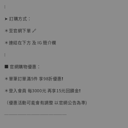
⁝
加購優惠【讓子彈飛 鵝城縣長 張麻子 [BK01]】
➤ 訂購方式：
＊至官網下單 🔗
＊連結在下方 及 IG 簡介欄
⁝
■ 官網購物優惠：
＊單筆訂單滿5件 享98折優惠❗️
＊登入會員 每3000元 再享15元回饋金❗️
（優惠活動可能會有調整 以官網公告為準)
──────────────