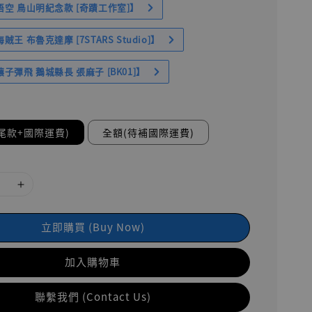
空 鳥山明紀念款 [奇蹟工作室]】
王 布魯克達摩 [7STARS Studio]】
子彈飛 鵝城縣長 張麻子 [BK01]】
尾款+國際運費)
全額(待補國際運費)
立即購買 (Buy Now)
加入購物車
聯繫我們 (Contact Us)