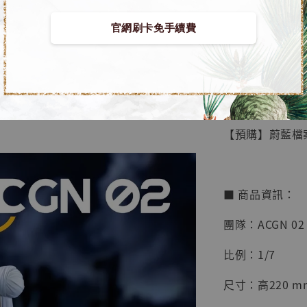
官網刷卡免手續費
【店內
🏝【無人島玩具
系列蒐
鳥山明
工作室
【預購】蔚藍檔案 G
NT$ 4,280
NT$ 5,580
■ 商品資訊：
加
團隊：ACGN 02 
比例：1/7
尺寸：高220 m