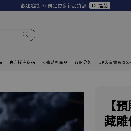
IG 連結
歡迎追蹤 IG 鎖定更多新品資訊
品
官方授權商品
掛畫系列商品
各IP分類
GK大貨實體圖公
【預
藏雕