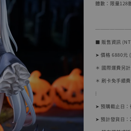
體數：限量128
───────
■ 販售資訊 (NT
➤ 價格 6880元 
【店內
系列蒐
＊ 國際運費另計
克達摩 
Studio
＊ 刷卡免手續費
NT$ 1,500
⁝
NT$ 1,870
➤ 預購截止日
加
➤ 預計發貨日：2