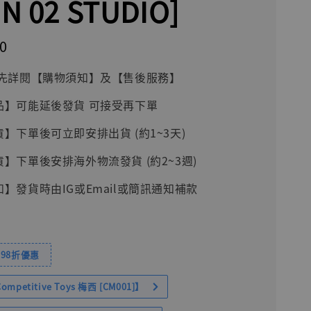
N 02 STUDIO]
0
前請先詳閱【購物須知】及【售後服務】
品】可能延後發貨 可接受再下單
貨】下單後可立即安排出貨 (約1~3天)
貨】下單後安排海外物流發貨 (約2~3週)
知】發貨時由IG或Email或簡訊通知補款
98折優惠
petitive Toys 梅西 [CM001]】