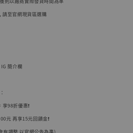
延後則以廠商實際發貨時間為準
加購優惠【讓子彈飛 鵝城縣長 張麻子 [BK01]】
, 請至官網現貨區選購
IG 簡介欄
】
惠：
UDIO 1/6系列
藏人偶 讓子
享98折優惠❗️
鵝城縣長 張麻
01]
00元 再享15元回饋金❗️
-
+
會有調整 以官網公告為準)