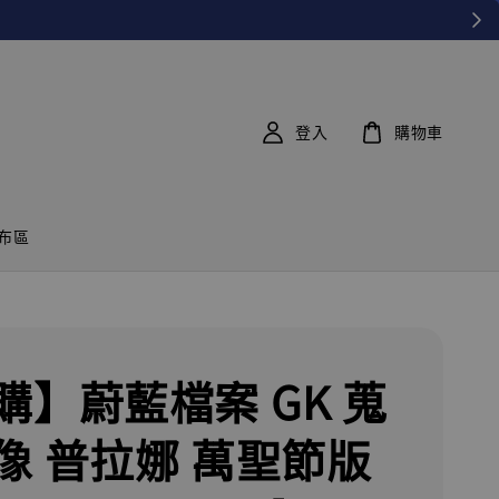
登入
購物車
布區
購】蔚藍檔案 GK 蒐
像 普拉娜 萬聖節版