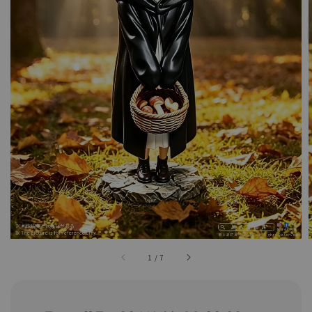
1
/
7