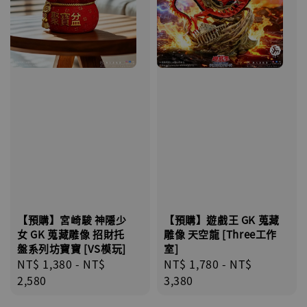
【預購】宮崎駿 神隱少
【預購】遊戲王 GK 蒐藏
女 GK 蒐藏雕像 招財托
雕像 天空龍 [Three工作
盤系列坊寶寶 [VS模玩]
室]
Regular
NT$ 1,380
-
NT$
Regular
NT$ 1,780
-
NT$
price
2,580
price
3,380