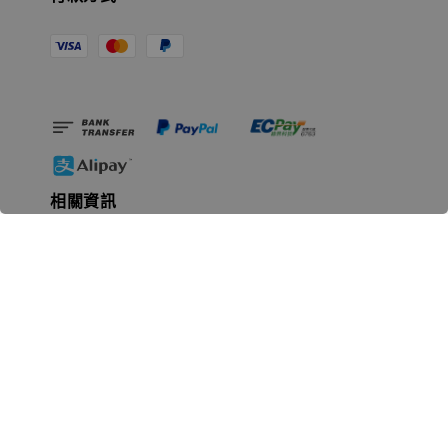
相關資訊
無人島玩具公司資訊
里程碑
聯絡我們
認識GK
GK 預購流程說明
常見問題Q&A
EZWay易利委APP教學
For overseas clients