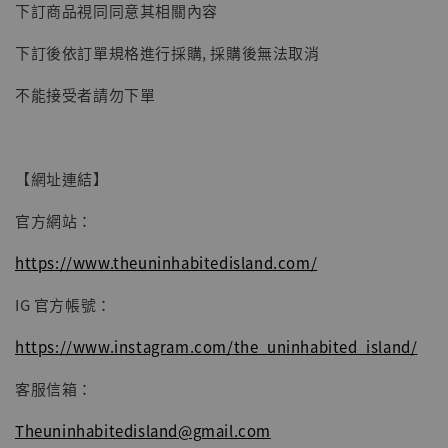
下訂商品視同同意其相關內容
子彈飛 鵝城縣長 張麻子 [BK01]
-
+
NT$ 4,980
下訂後依訂單規格進行採購, 採購後無法取消
NT$ 5,300
不能接受者請勿下單
加入購物車
【網址連結】
官方網站：
https://www.theuninhabitedisland.com/
IG 官方帳號：
https://www.instagram.com/the_uninhabited_island/
客服信箱：
Theuninhabitedisland@gmail.com