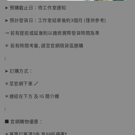
➤ 預購截止日：待工作室通知
➤ 預計發貨日：工作室結單後約3個月 (僅供參考)
→ 若有提前或延後則以廠商實際發貨時間為準
＊ 若有時間考量, 請至官網現貨區選購
⁝
【店內現貨】海賊王 系列蒐藏雕像 布魯克達
➤ 訂購方式：
摩 [7STARS Studio]
-
+
＊至官網下單 🔗
NT$ 1,500
NT$ 1,870
＊連結在下方 及 IG 簡介欄
⁝
加入購物車
■ 官網購物優惠：
＊單筆訂單滿5件 享98折優惠❗️