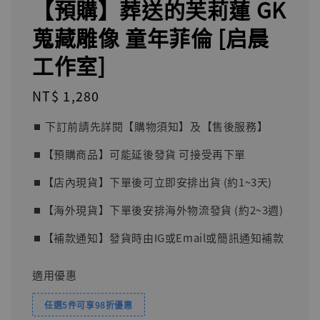
【預購】葬送的芙莉蓮 GK
蒐藏雕像 童年菲倫 [启晨
工作室]
Regular
NT$ 1,280
price
⏹︎ 下訂前請先詳閱【購物須知】及【售後服務】
⏹︎【預購商品】可能延後發貨 可接受再下單
⏹︎【店內現貨】下單後可立即安排出貨 (約1~3天)
⏹︎【海外現貨】下單後安排海外物流發貨 (約2~3週)
⏹︎【補款通知】發貨時由IG或Email或簡訊通知補款
適用優惠
任選5件可享98折優惠