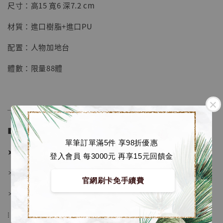
【店內現貨】七龍珠 系列蒐藏雕像 悟空 鳥山
尺寸：高15 寬6 深7.2 cm
明紀念款 [奇蹟工作室]
材質：進口樹脂+進口PU
-
+
NT$ 4,280
NT$ 5,580
配置：人物加地台
體數：限量88體
加入購物車
──────────────
加購優惠【海賊王 布魯克達摩 [7STARS Studio]】
■ 販售資訊 (NT$)：
單筆訂單滿5件 享98折優惠
➤ 價格 2280元 (訂金1280)
登入會員 每3000元 再享15元回饋金
＊ 國際運費另計
官網刷卡免手續費
＊ 刷卡免手續費
⁝