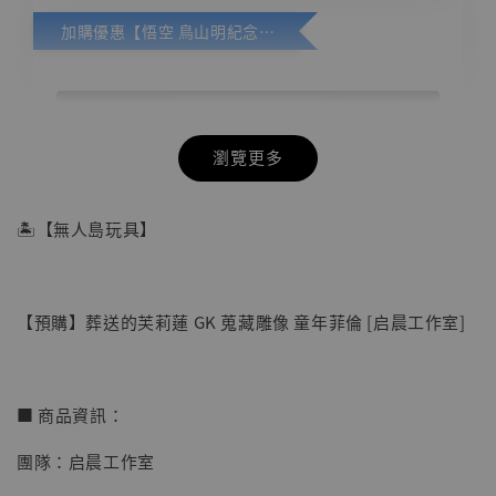
加購優惠【悟空 鳥山明紀念款 [奇蹟工作室]】
瀏覽更多
🏝【無人島玩具】
【預購】葬送的芙莉蓮 GK 蒐藏雕像 童年菲倫 [启晨工作室]
■ 商品資訊：
團隊：启晨工作室