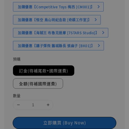
加購優惠【Competitive Toys 梅西 [CM001]】
加購優惠【悟空 鳥山明紀念款 [奇蹟工作室]】
加購優惠【海賊王 布魯克達摩 [7STARS Studio]】
加購優惠【讓子彈飛 鵝城縣長 張麻子 [BK01]】
預購
訂金(待補尾款+國際運費)
全額(待補國際運費)
數量
立即購買 (Buy Now)