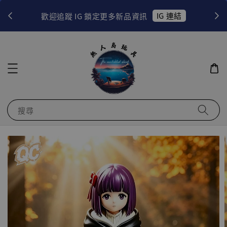
！
IG 連結
歡迎追蹤 IG 鎖定更多新品資訊
搜尋