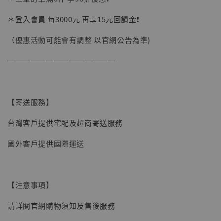
加購優惠【讓子彈飛 鵝城縣長 張麻子 [BK01]】
＊登入會員 每3000元 再享15元回饋金❗️
（優惠活動可能會有調整 以官網公告為準)
──────────────
【寄送服務】
台灣客戶提供宅配及超商寄送服務
國外客戶提供國際運送
【注意事項】
請詳閱官網購物須知及售後服務
【現貨】BJSTUDIO 1/6系列可動蒐藏人偶 讓