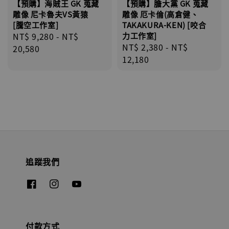
【預購】膽大黨 GK 蒐藏
【預購】海賊王 GK 蒐藏
雕像 厄卡倫(高倉健、
雕像 尼卡魯夫VS黃猿
TAKAKURA-KEN) [咬合
[騰空工作室]
力工作室]
Regular
NT$ 9,280
-
NT$
Regular
NT$ 2,380
-
NT$
price
20,580
price
12,180
追蹤我們
付款方式