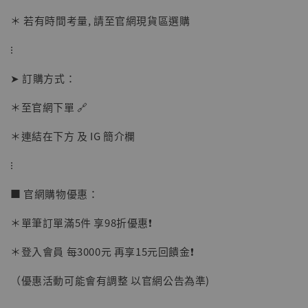
＊ 若有時間考量, 請至官網現貨區選購
⁝
➤ 訂購方式：
＊至官網下單 🔗
＊連結在下方 及 IG 簡介欄
⁝
■ 官網購物優惠：
＊單筆訂單滿5件 享98折優惠❗️
＊登入會員 每3000元 再享15元回饋金❗️
【現貨】BJSTUDIO 1/6系列可動蒐藏人偶 讓
（優惠活動可能會有調整 以官網公告為準)
子彈飛 鵝城縣長 張麻子 [BK01]