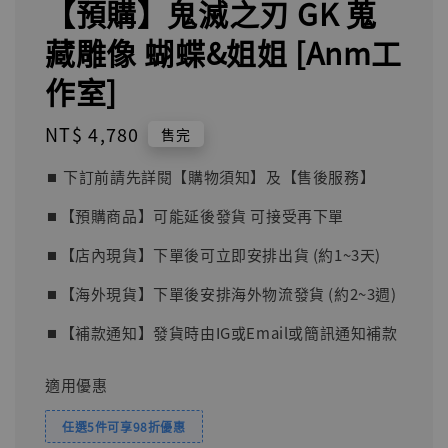
【預購】鬼滅之刃 GK 蒐
藏雕像 蝴蝶&姐姐 [Anm工
作室]
Regular
NT$ 4,780
售完
price
⏹︎ 下訂前請先詳閱【購物須知】及【售後服務】
⏹︎【預購商品】可能延後發貨 可接受再下單
⏹︎【店內現貨】下單後可立即安排出貨 (約1~3天)
⏹︎【海外現貨】下單後安排海外物流發貨 (約2~3週)
⏹︎【補款通知】發貨時由IG或Email或簡訊通知補款
適用優惠
任選5件可享98折優惠