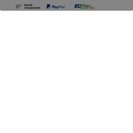
相關資訊
無人島玩具公司資訊
里程碑
聯絡我們
認識GK
GK 預購流程說明
常見問題Q&A
EZWay易利委APP教學
For overseas clients
Copyright © 2026 無人島玩具 All rights reserved | 統一編號 91582461