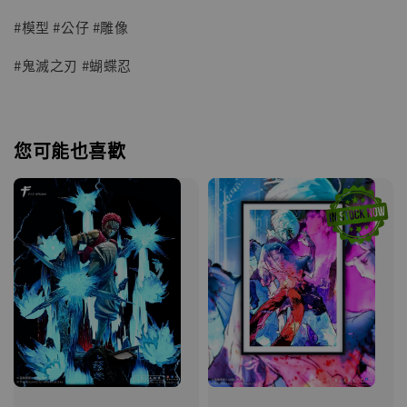
#模型 #公仔 #雕像
#鬼滅之刃 #蝴蝶忍
您可能也喜歡