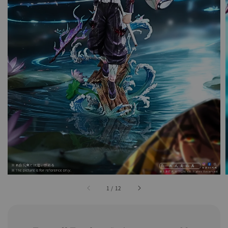
1
/
12