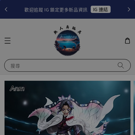
！
IG 連結
歡迎追蹤 IG 鎖定更多新品資訊
搜尋