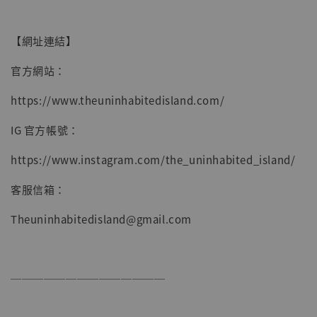
【網址連結】
官方網站：
https://www.theuninhabitedisland.com/
IG 官方帳號：
https://www.instagram.com/the_uninhabited_island/
客服信箱：
Theuninhabitedisland@gmail.com
──────────────