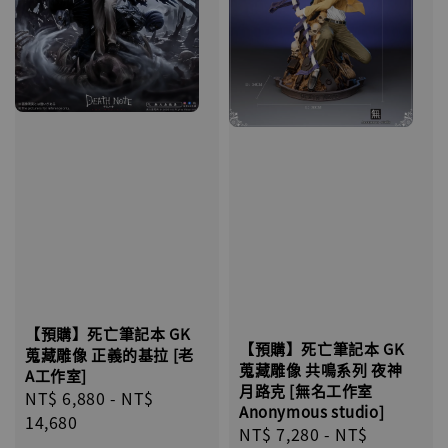
【預購】死亡筆記本 GK
【預購】死亡筆記本 GK
蒐藏雕像 正義的基拉 [老
蒐藏雕像 共鳴系列 夜神
A工作室]
月路克 [無名工作室
Regular
NT$ 6,880
-
NT$
Anonymous studio]
price
14,680
Regular
NT$ 7,280
-
NT$