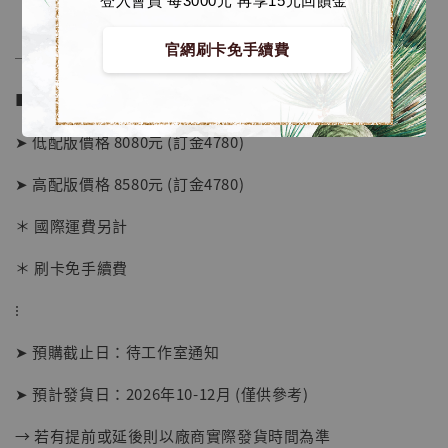
登入會員 每3000元 再享15元回饋金
官網刷卡免手續費
──────────────
■ 販售資訊 (NT$)：
➤ 低配版價格 8080元 (訂金4780)
➤ 高配版價格 8580元 (訂金4780)
【店內現貨】海賊王 系列蒐藏雕像 布魯克達
摩 [7STARS Studio]
＊ 國際運費另計
-
+
NT$ 1,500
NT$ 1,870
＊ 刷卡免手續費
⁝
加入購物車
➤ 預購截止日：待工作室通知
➤ 預計發貨日：2026年10-12月 (僅供參考)
加購優惠【讓子彈飛 鵝城縣長 張麻子 [BK01]】
→ 若有提前或延後則以廠商實際發貨時間為準