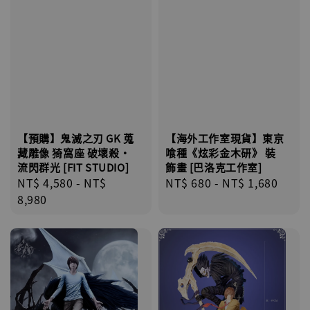
【海外工作室現貨】東京
【預購】鬼滅之刃 GK 蒐
喰種《炫彩金木研》 裝
藏雕像 猗窩座 破壞殺·
飾畫 [巴洛克工作室]
流閃群光 [FIT STUDIO]
Regular
NT$ 680
-
NT$ 1,680
Regular
NT$ 4,580
-
NT$
price
price
8,980