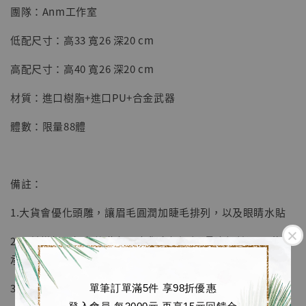
團隊：Anm工作室
-
+
NT$ 4,280
NT$ 5,580
低配尺寸：高33 寬26 深20 cm
高配尺寸：高40 寬26 深20 cm
加入購物車
材質：進口樹脂+進口PU+合金武器
體數：限量88體
加購優惠【海賊王 布魯克達摩 [7STARS Studio]】
備註：
1.大貨會優化頭雕，讓眉毛圓潤加睫毛排列，以及眼睛水貼
2.目前樣板是打印件階段，大貨會加通釘(貫穿鋼棒)不用擔心
承重問題
3.大貨會加個姐姐單獨擺放底座
單筆訂單滿5件 享98折優惠