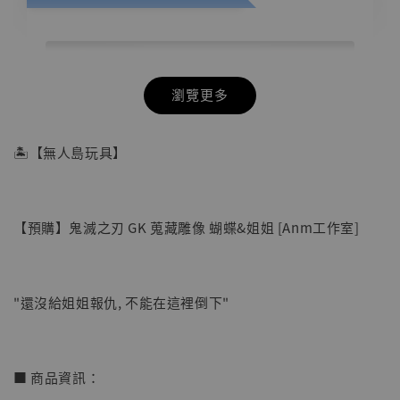
瀏覽更多
🏝【無人島玩具】
【預購】鬼滅之刃 GK 蒐藏雕像 蝴蝶&姐姐 [Anm工作室]
"還沒給姐姐報仇, 不能在這裡倒下"
【店內現貨】七龍珠 系列蒐藏雕像 悟空 鳥山
■ 商品資訊：
明紀念款 [奇蹟工作室]