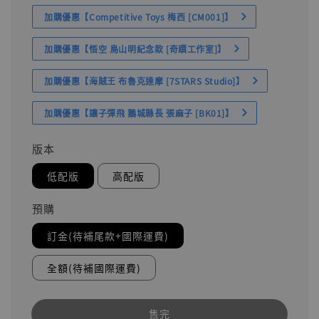
加購優惠【Competitive Toys 梅西 [CM001]】
加購優惠【悟空 鳥山明紀念款 [奇蹟工作室]】
加購優惠【海賊王 布魯克達摩 [7STARS Studio]】
加購優惠【讓子彈飛 鵝城縣長 張麻子 [BK01]】
版本
低配版
高配版
預購
訂金(待補尾款+國際運費)
全額(待補國際運費)
售完