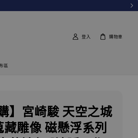
登入
購物車
布區
購】宮崎駿 天空之城
 蒐藏雕像 磁懸浮系列