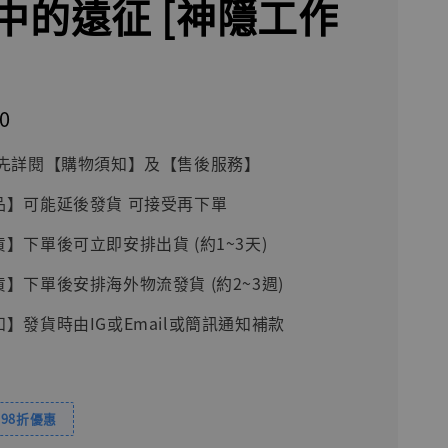
中的遠征 [神隱工作
0
前請先詳閱【購物須知】及【售後服務】
品】可能延後發貨 可接受再下單
貨】下單後可立即安排出貨 (約1~3天)
貨】下單後安排海外物流發貨 (約2~3週)
知】發貨時由IG或Email或簡訊通知補款
98折優惠