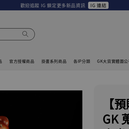
IG 連結
歡迎追蹤 IG 鎖定更多新品資訊
品
官方授權商品
掛畫系列商品
各IP分類
GK大貨實體圖公
【預
GK