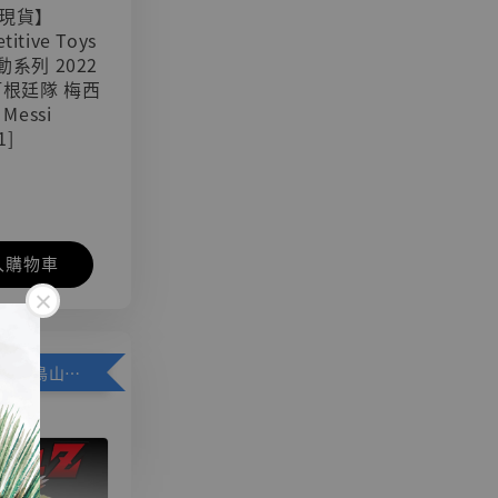
現貨】
titive Toys
可動系列 2022
阿根廷隊 梅西
 Messi
1]
入購物車
加購優惠【悟空 鳥山明紀念款 [奇蹟工作室]】