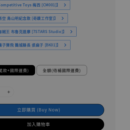
petitive Toys 梅西 [CM001]】
空 鳥山明紀念款 [奇蹟工作室]】
王 布魯克達摩 [7STARS Studio]】
子彈飛 鵝城縣長 張麻子 [BK01]】
尾款+國際運費)
全額(待補國際運費)
立即購買 (Buy Now)
加入購物車