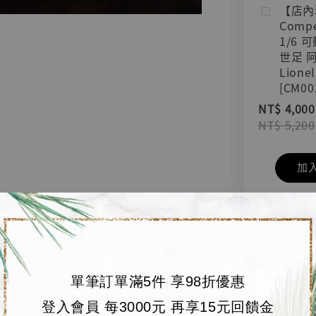
【店內
Compe
1/6 
世足 
Lionel
[CM00
NT$ 4,000
NT$ 5,200
加
單筆訂單滿5件 享98折優惠
登入會員 每3000元 再享15元回饋金