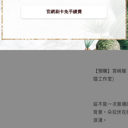
官網刷卡免手續費
【店內
🏝【無人島玩具
系列蒐
鳥山明
工作室
【預購】宮崎駿 
NT$ 4,280
隱工作室]
NT$ 5,580
加
這不是一次普通
背景。朵拉伏在
浪漫。