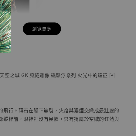
瀏覽更多
現貨】七龍珠
】
藏雕像 悟空
紀念款 [奇蹟
]
天空之城 GK 蒐藏雕像 磁懸浮系列 火光中的遠征 [神
-
+
入購物車
的飛行。磚石在腳下崩裂，火焰與濃煙交織成最壯麗的
操縱桿前，眼神裡沒有畏懼，只有獨屬於空賊的狂熱與
加購優惠【海賊王 布魯克達摩 [7STARS Studio]】