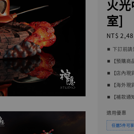
火光
室]
Regular
NT$ 2,48
price
⏹︎ 下訂
⏹︎【預購商
⏹︎【店內現
⏹︎【海外現
⏹︎【補款通
適用優惠
任選5件可享