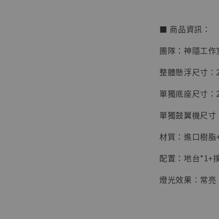
■ 商品資訊：
團隊：神隱工作
整體懸浮尺寸：25
單獨底座尺寸：25
單獨鼓翼機尺寸：2
【店內
系列蒐
材質：進口樹脂
克達摩 
Studio
配置：地台*1+撲
NT$ 1,500
燈光效果：常亮
NT$ 1,870
加