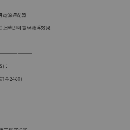
專用電源適配器
於其上時即可實現懸浮效果
加購優惠【讓子彈飛 鵝城縣長 張麻子 [BK01]】
───────
$)：
(訂金2480)
】
UDIO 1/6系列
藏人偶 讓子
鵝城縣長 張麻
01]
：待工作室通知