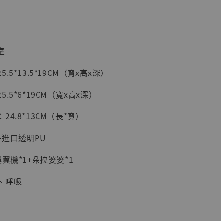
室
.5*13.5*19CM（寬x高x深）
.5*6*19CM（寬x高x深）
4.8*13CM（長*寬）
現貨】海賊王
藏雕像 布魯
+進口透明PU
[7STARS
]
翼機*1+朵拉婆婆*1
-
+
、呼吸
入購物車