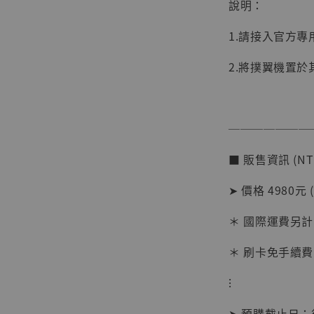
說明：
1.請接入官方
2.將撲翼機置
───────
■ 販售資訊 (NT
➤ 價格 4980元 
＊ 國際運費另計
【現貨
＊ 刷卡免手續費
BJST
可動蒐
⁝
彈飛 
子 [BK
➤ 預購截止日