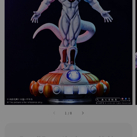
1
/
8