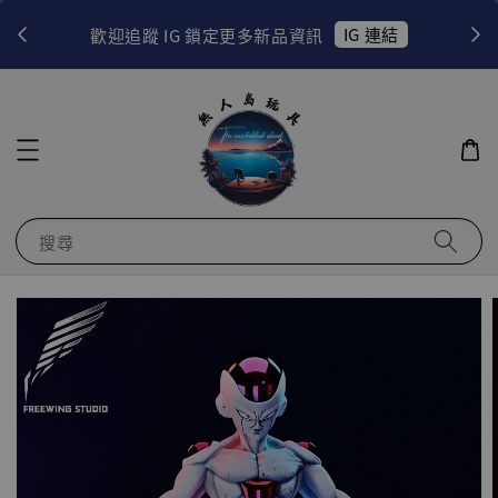
！
IG 連結
歡迎追蹤 IG 鎖定更多新品資訊
搜尋