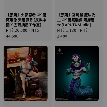
【預購】宮崎駿 魔法公
【預購】火影忍者 GK 蒐
主 GK 蒐藏雕像 阿席達
藏雕像 天道佩恩 [皮樂中
卡 [LAPUTA Studio]
國 X 雲頂摘星工作室]
Regular
NT$ 1,180
-
NT$
Regular
NT$ 20,000
-
NT$
price
2,480
price
44,580