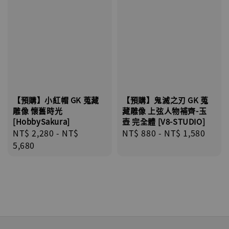
【預購】小紅帽 GK 蒐藏
【預購】鬼滅之刃 GK 蒐
雕像 懷舊時光
藏雕像 上弦人物補齊-玉
[HobbySakura]
壺 完全體 [V8-STUDIO]
Regular
NT$ 2,280
-
NT$
Regular
NT$ 880
-
NT$ 1,580
price
5,680
price