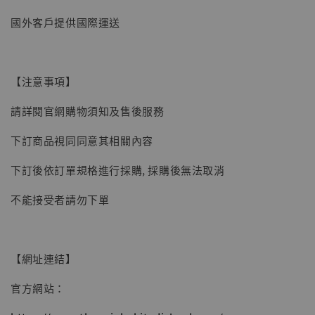
國外客戶提供國際運送
【現貨】BJSTUDIO 1/6系列可動蒐藏人偶 讓
子彈飛 鵝城縣長 張麻子 [BK01]
【注意事項】
-
+
NT$ 4,980
NT$ 5,300
請詳閱官網購物須知及售後服務
下訂商品視同同意其相關內容
加入購物車
下訂後依訂單規格進行採購, 採購後無法取消
不能接受者請勿下單
【網址連結】
官方網站：