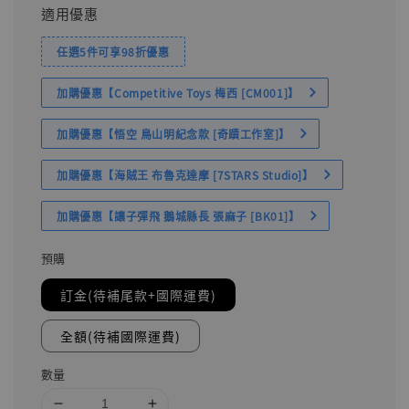
適用優惠
任選5件可享98折優惠
加購優惠【Competitive Toys 梅西 [CM001]】
加購優惠【悟空 鳥山明紀念款 [奇蹟工作室]】
加購優惠【海賊王 布魯克達摩 [7STARS Studio]】
加購優惠【讓子彈飛 鵝城縣長 張麻子 [BK01]】
預購
訂金(待補尾款+國際運費)
全額(待補國際運費)
數量