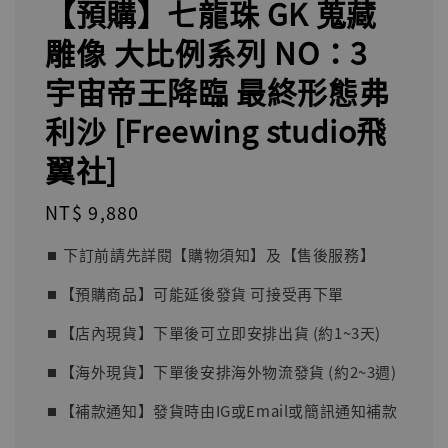
【預購】七龍珠 GK 蒐藏
雕像 大比例系列 NO：3
宇宙帝王降臨 最終形態弗
利沙 [Freewing studio飛
翼社]
Regular
NT$ 9,880
price
⏹︎ 下訂前請先詳閱【購物須知】及【售後服務】
⏹︎【預購商品】可能延後發貨 可接受再下單
⏹︎【店內現貨】下單後可立即安排出貨 (約1~3天)
⏹︎【海外現貨】下單後安排海外物流發貨 (約2~3週)
⏹︎【補款通知】發貨時由IG或Email或簡訊通知補款