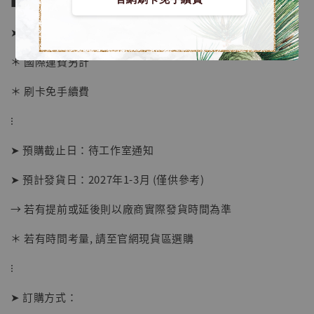
■ 販售資訊 (NT$)：
➤ 價格 18880元 (訂金9880)
＊ 國際運費另計
＊ 刷卡免手續費
⁝
➤ 預購截止日：待工作室通知
➤ 預計發貨日：2027年1-3月 (僅供參考)
→ 若有提前或延後則以廠商實際發貨時間為準
【店內現貨】海賊王 系列蒐藏雕像 布魯克達
摩 [7STARS Studio]
＊ 若有時間考量, 請至官網現貨區選購
-
+
NT$ 1,500
NT$ 1,870
⁝
➤ 訂購方式：
加入購物車