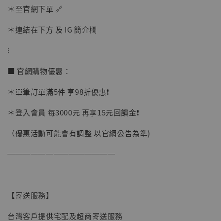
＊至官網下單 🔗
＊連結在下方 及 IG 簡介欄
加購優惠【讓子彈飛 鵝城縣長 張麻子 [BK01]】
⁝
■ 官網購物優惠：
＊單筆訂單滿5件 享98折優惠❗️
＊登入會員 每3000元 再享15元回饋金❗️
（優惠活動可能會有調整 以官網公告為準)
──────────────
【寄送服務】
台灣客戶提供宅配及超商寄送服務