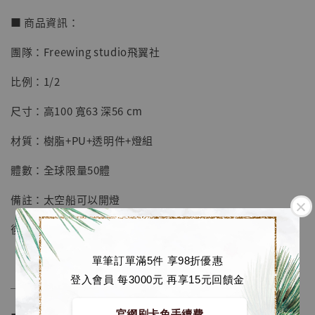
■ 商品資訊：
團隊：Freewing studio飛翼社
【店內現貨】七龍珠 系列蒐藏雕像 悟空 鳥山
明紀念款 [奇蹟工作室]
比例：1/2
-
+
NT$ 4,280
尺寸：高100 寬63 深56 cm
NT$ 5,580
材質：樹脂+PU+透明件+燈組
加入購物車
體數：全球限量50體
備註：太空船可以開燈
加購優惠【海賊王 布魯克達摩 [7STARS Studio]】
後續企劃：弗利沙全形態解鎖 VS 初超悟空來臨
單筆訂單滿5件 享98折優惠
登入會員 每3000元 再享15元回饋金
──────────────
官網刷卡免手續費