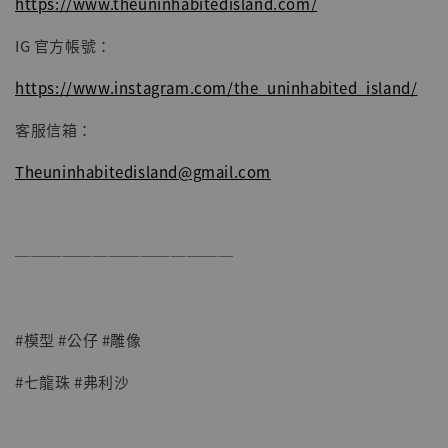
https://www.theuninhabitedisland.com/
IG 官方帳號：
https://www.instagram.com/the_uninhabited_island/
客服信箱：
Theuninhabitedisland@gmail.com
──────────────
#模型 #公仔 #雕像
#七龍珠 #弗利沙