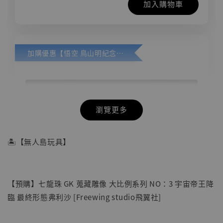
加入購物車
加購優惠【悟空 鳥山明紀念款 [奇蹟工作室]】
瀏覽更多
🏝【無人島玩具】
【預購】七龍珠 GK 蒐藏雕像 大比例系列 NO：3 宇宙帝王降
臨 最終形態弗利沙 [Freewing studio飛翼社]