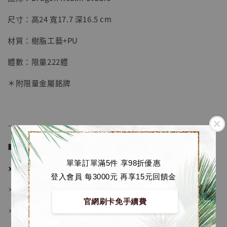
【店內現貨】七龍珠 系列蒐藏雕像 悟空 鳥山
明紀念款 [奇蹟工作室]
尺寸：高24 寬17.7 深16.5 cm
-
+
NT$ 4,280
材質：樹脂工藝+PU
NT$ 5,580
體數：限量222體
加入購物車
＊附限量金屬銘牌
加購優惠【海賊王 布魯克達摩 [7STARS Studio]】
──────────────
■ 販售資訊 (NT$)：
單筆訂單滿5件 享98折優惠
➤ 價格 3680元 (訂金1080)
登入會員 每3000元 再享15元回饋金
＊ 國際運費另計
官網刷卡免手續費
＊ 刷卡免手續費