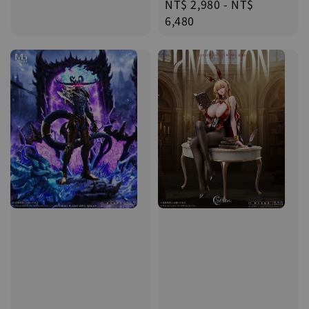
Regular
NT$ 2,980
-
NT$
price
6,480