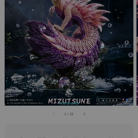
1
/
10