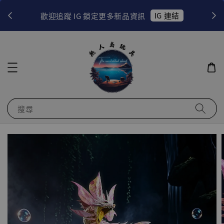
！
IG 連結
歡迎追蹤 IG 鎖定更多新品資訊
搜尋