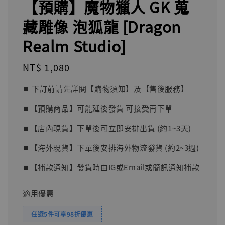
【預購】魔物獵人 GK 蒐
藏雕像 泡狐龍 [Dragon
Realm Studio]
Regular
NT$ 1,080
price
⏹︎ 下訂前請先詳閱【購物須知】及【售後服務】
⏹︎【預購商品】可能延後發貨 可接受再下單
⏹︎【店內現貨】下單後可立即安排出貨 (約1~3天)
⏹︎【海外現貨】下單後安排海外物流發貨 (約2~3週)
⏹︎【補款通知】發貨時由IG或Email或簡訊通知補款
適用優惠
任選5件可享98折優惠