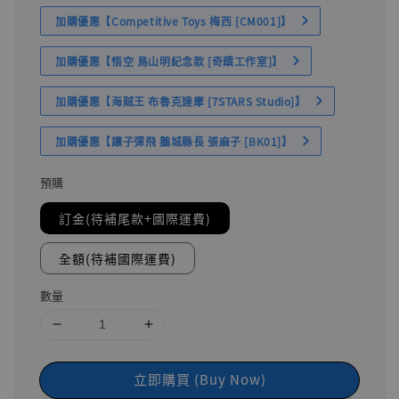
加購優惠【Competitive Toys 梅西 [CM001]】
加購優惠【悟空 鳥山明紀念款 [奇蹟工作室]】
加購優惠【海賊王 布魯克達摩 [7STARS Studio]】
加購優惠【讓子彈飛 鵝城縣長 張麻子 [BK01]】
預購
訂金(待補尾款+國際運費)
全額(待補國際運費)
數量
立即購買 (Buy Now)