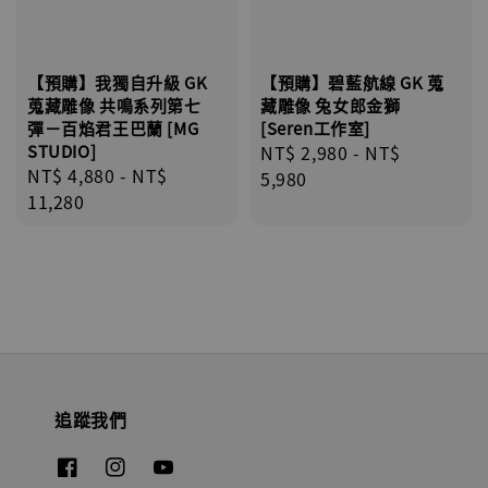
【預購】我獨自升級 GK
【預購】碧藍航線 GK 蒐
蒐藏雕像 共鳴系列第七
藏雕像 兔女郎金獅
彈－百焰君王巴蘭 [MG
[Seren工作室]
STUDIO]
Regular
NT$ 2,980
-
NT$
Regular
NT$ 4,880
-
NT$
price
5,980
price
11,280
追蹤我們