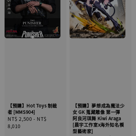
【預購】夢想成為魔法少
【預購】Hot Toys 制裁
女 GK 蒐藏雕像 第一彈
者 [MMS904]
阿良河琪舞 Kiwi Araga
Regular
NT$ 2,500
-
NT$
[晨宇工作室x海外知名模
price
8,010
型藝術家]