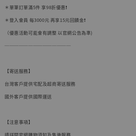
加購優惠【讓子彈飛 鵝城縣長 張麻子 [BK01]】
＊單筆訂單滿5件 享98折優惠❗️
＊登入會員 每3000元 再享15元回饋金❗️
（優惠活動可能會有調整 以官網公告為準)
──────────────
【寄送服務】
台灣客戶提供宅配及超商寄送服務
國外客戶提供國際運送
【注意事項】
【現貨】BJSTUDIO 1/6系列可動蒐藏人偶 讓
請詳閱官網購物須知及售後服務