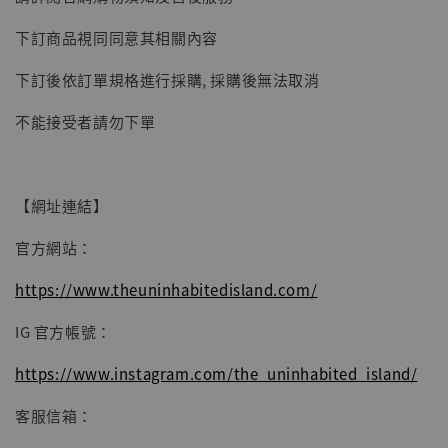
子彈飛 鵝城縣長 張麻子 [BK01]
下訂商品視同同意其相關內容
-
+
NT$ 4,980
NT$ 5,300
下訂後依訂單規格進行採購, 採購後無法取消
不能接受者請勿下單
加入購物車
【網址連結】
官方網站：
https://www.theuninhabitedisland.com/
IG 官方帳號：
https://www.instagram.com/the_uninhabited_island/
客服信箱：