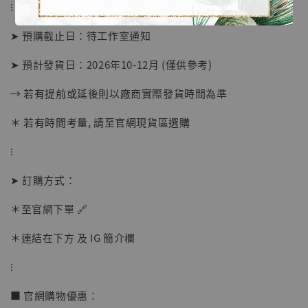
⁝
➤ 預購截止日：待工作室通知
➤ 預計發貨日：2026年10-12月 (僅供參考)
→ 若有提前或延後則以廠商實際發貨時間為準
＊ 若有時間考量, 請至官網現貨區選購
⁝
【店內現貨】海賊王 系列蒐藏雕像 布魯克達
摩 [7STARS Studio]
➤ 訂購方式：
-
+
NT$ 1,500
NT$ 1,870
＊至官網下單 🔗
＊連結在下方 及 IG 簡介欄
加入購物車
⁝
■ 官網購物優惠：