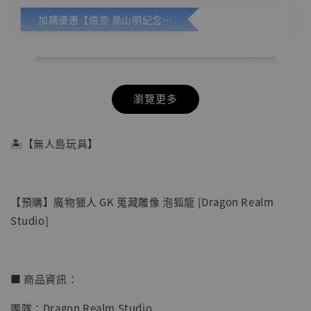
加購優惠【悟空 鳥山明紀念款 [奇蹟工作室]】
瀏覽更多
🏝【無人島玩具】
【預購】魔物獵人 GK 蒐藏雕像 泡狐龍 [Dragon Realm
Studio]
■ 商品資訊：
團隊：Dragon Realm Studio