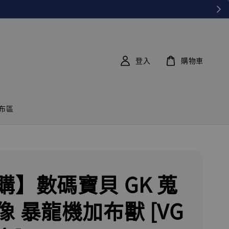
登入
購物車
布區
購】數碼寶貝 GK 蒐
像 暴龍機加布獸 [VG