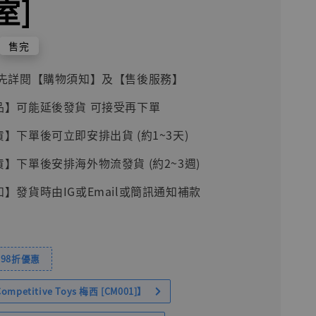
室]
售完
前請先詳閱【購物須知】及【售後服務】
品】可能延後發貨 可接受再下單
貨】下單後可立即安排出貨 (約1~3天)
貨】下單後安排海外物流發貨 (約2~3週)
知】發貨時由IG或Email或簡訊通知補款
98折優惠
petitive Toys 梅西 [CM001]】