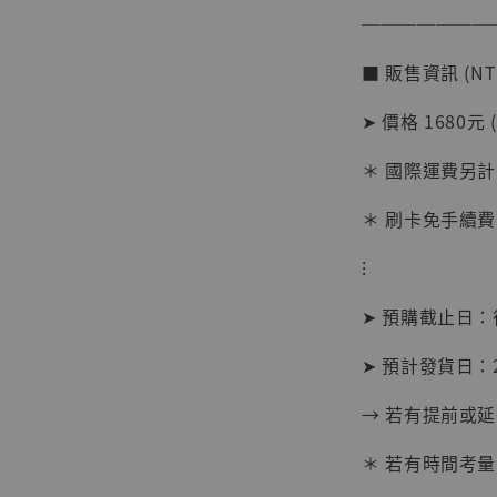
───────
■ 販售資訊 (NT
【店內
系列蒐
➤ 價格 1680元 
克達摩 
Studio
＊ 國際運費另計
NT$ 1,500
＊ 刷卡免手續費
NT$ 1,870
⁝
加
➤ 預購截止日
➤ 預計發貨日：20
→ 若有提前或
＊ 若有時間考量