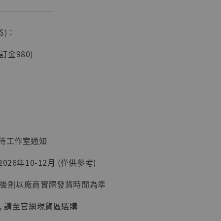
───────
$)：
現貨】海賊王
藏雕像 布魯
(訂金980)
[7STARS
]
-
+
入購物車
：待工作室通知
26年10-12月 (僅供參考)
加購優惠【讓子彈飛 鵝城縣長 張麻子 [BK01]】
延後則以廠商實際發貨時間為準
, 請至官網現貨區選購