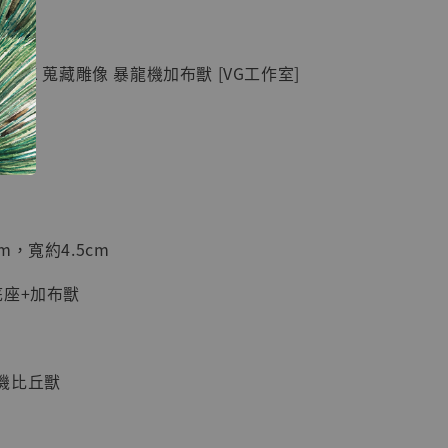
紀念款 [奇蹟
]
 GK 蒐藏雕像 暴龍機加布獸 [VG工作室]
-
+
入購物車
m，寬約4.5cm
加購優惠【海賊王 布魯克達摩 [7STARS Studio]】
底座+加布獸
機比丘獸