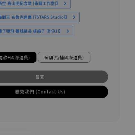
空 鳥山明紀念款 [奇蹟工作室]】
王 布魯克達摩 [7STARS Studio]】
子彈飛 鵝城縣長 張麻子 [BK01]】
尾款+國際運費)
全額(待補國際運費)
售完
聯繫我們 (Contact Us)