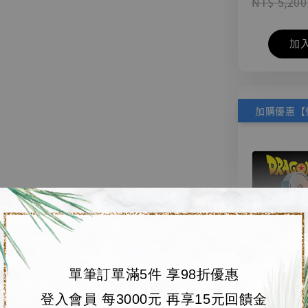
NT$ 5,200
加
單筆訂單滿5件 享98折優惠
【店內
🏝【無人島玩具
登入會員 每3000元 再享15元回饋金
系列蒐