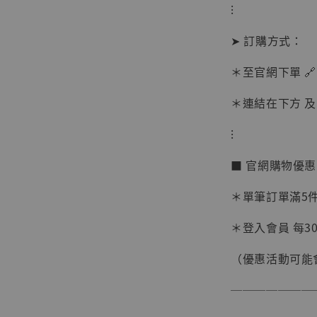
⁝
➤ 訂購方式：
＊至官網下單 🔗
＊連結在下方 及 
【現貨
⁝
BJST
可動蒐
■ 官網購物優
彈飛 
子 [BK
＊單筆訂單滿5件 
NT$ 4,980
＊登入會員 每30
NT$ 5,300
（優惠活動可能
加
───────