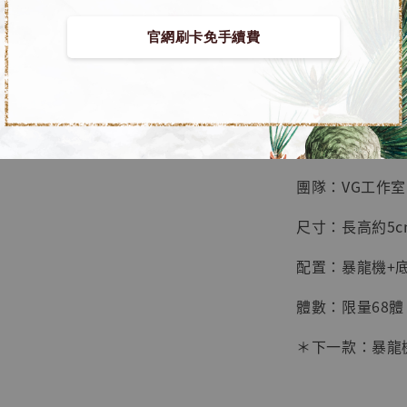
鳥山明
工作室
官網刷卡免手續費
【預購】數碼寶貝
NT$ 4,280
NT$ 5,580
■ 商品資訊：
加
團隊：VG工作室
尺寸：長高約5c
配置：暴龍機+
體數：限量68體
＊下一款：暴龍