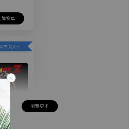
入購物車
加購優惠【悟空 鳥山明紀念款 [奇蹟工作室]】
瀏覽更多
現貨】七龍珠
】
藏雕像 悟空