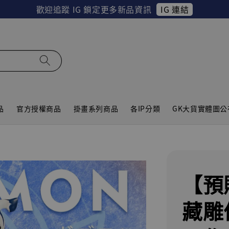
IG 連結
歡迎追蹤 IG 鎖定更多新品資訊
品
官方授權商品
掛畫系列商品
各IP分類
GK大貨實體圖公
【預
藏雕