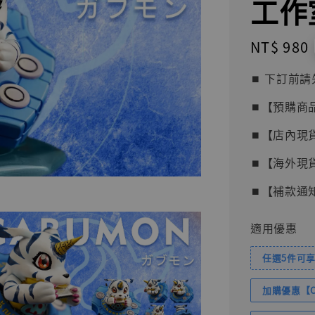
工作
Regular
NT$ 980
price
⏹︎ 下訂
⏹︎【預購商
⏹︎【店內現
⏹︎【海外現
⏹︎【補款通
適用優惠
任選5件可享
加購優惠【Com