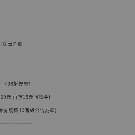
IG 簡介欄
】
UDIO 1/6系列
藏人偶 讓子
惠：
鵝城縣長 張麻
01]
享98折優惠❗️
-
+
00元 再享15元回饋金❗️
會有調整 以官網公告為準)
入購物車
───────