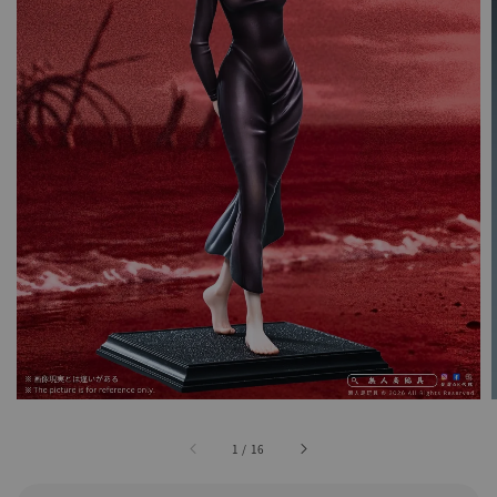
1
/
16