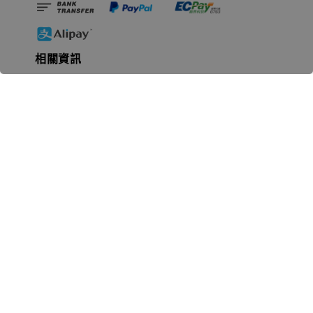
相關資訊
無人島玩具公司資訊
里程碑
聯絡我們
認識GK
GK 預購流程說明
常見問題Q&A
EZWay易利委APP教學
For overseas clients
Copyright © 2026 無人島玩具 All rights reserved | 統一編號 91582461