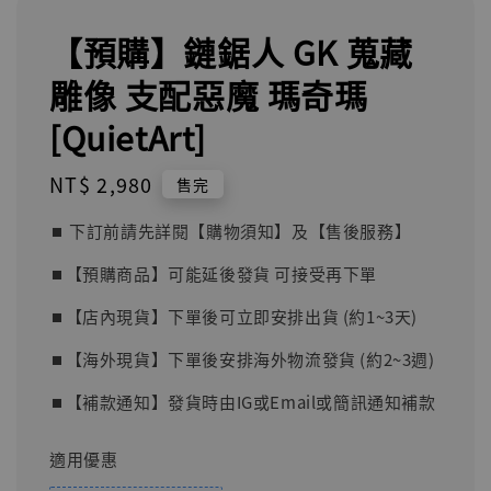
【預購】鏈鋸人 GK 蒐藏
雕像 支配惡魔 瑪奇瑪
[QuietArt]
Regular
NT$ 2,980
售完
price
⏹︎ 下訂前請先詳閱【購物須知】及【售後服務】
⏹︎【預購商品】可能延後發貨 可接受再下單
⏹︎【店內現貨】下單後可立即安排出貨 (約1~3天)
⏹︎【海外現貨】下單後安排海外物流發貨 (約2~3週)
⏹︎【補款通知】發貨時由IG或Email或簡訊通知補款
適用優惠