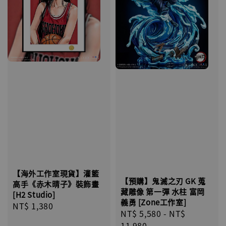
【海外工作室現貨】灌籃
【預購】鬼滅之刃 GK 蒐
高手《赤木晴子》裝飾畫
藏雕像 第一彈 水柱 富岡
[H2 Studio]
義勇 [Zone工作室]
Regular
NT$ 1,380
Regular
NT$ 5,580
-
NT$
price
price
11,980