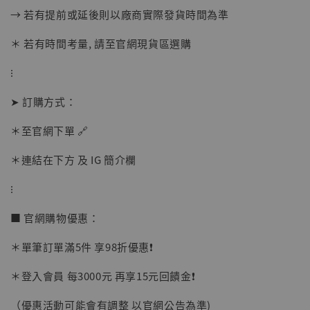
→ 若有提前或延後則以廠商實際發貨時間為準
＊ 若有時間考量, 請至官網現貨區選購
⁝
【店內現貨】海賊王 系列蒐藏雕像 布魯克達
➤ 訂購方式：
摩 [7STARS Studio]
-
+
＊至官網下單 🔗
NT$ 1,500
NT$ 1,870
＊連結在下方 及 IG 簡介欄
⁝
加入購物車
■ 官網購物優惠：
＊單筆訂單滿5件 享98折優惠❗️
加購優惠【讓子彈飛 鵝城縣長 張麻子 [BK01]】
＊登入會員 每3000元 再享15元回饋金❗️
（優惠活動可能會有調整 以官網公告為準)