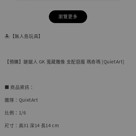
瀏覽更多
🏝【無人島玩具】
【預購】鏈鋸人 GK 蒐藏雕像 支配惡魔 瑪奇瑪 [QuietArt]
■ 商品資訊：
團隊：QuietArt
【店內現貨】七龍珠 系列蒐藏雕像 悟空 鳥山
比例：1/6
明紀念款 [奇蹟工作室]
尺寸：高31 深14 長14 cm
-
+
NT$ 4,280
NT$ 5,580