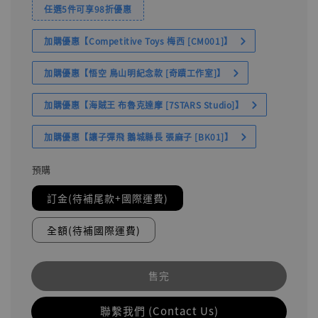
任選5件可享98折優惠
加購優惠【Competitive Toys 梅西 [CM001]】
加購優惠【悟空 鳥山明紀念款 [奇蹟工作室]】
加購優惠【海賊王 布魯克達摩 [7STARS Studio]】
加購優惠【讓子彈飛 鵝城縣長 張麻子 [BK01]】
預購
訂金(待補尾款+國際運費)
全額(待補國際運費)
售完
聯繫我們 (Contact Us)