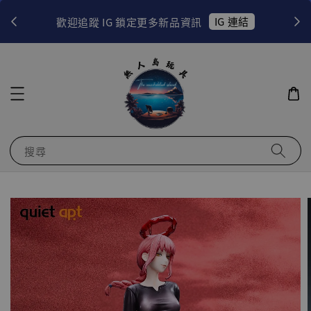
！
IG 連結
歡迎追蹤 IG 鎖定更多新品資訊
搜尋