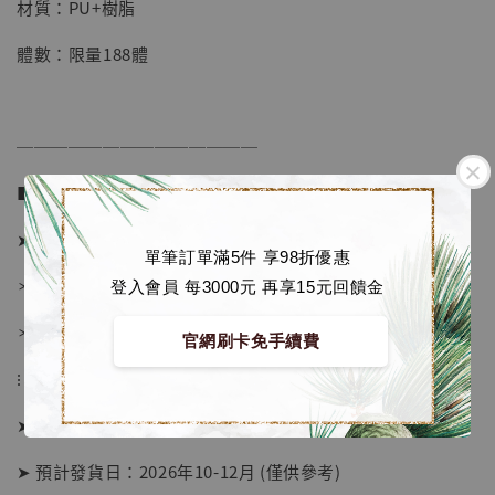
材質：PU+樹脂
體數：限量188體
加入購物車
──────────────
加購優惠【海賊王 布魯克達摩 [7STARS Studio]】
■ 販售資訊 (NT$)：
➤ 價格 5480元 (訂金2980)
單筆訂單滿5件 享98折優惠
＊ 國際運費另計
登入會員 每3000元 再享15元回饋金
＊ 刷卡免手續費
官網刷卡免手續費
⁝
➤ 預購截止日：待工作室通知
➤ 預計發貨日：2026年10-12月 (僅供參考)