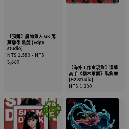
【預購】魔物獵人 GK 蒐
藏雕像 黑龍 [Edge
studio]
Regular
NT$ 1,580
-
NT$
price
3,880
【海外工作室現貨】灌籃
高手《櫻木軍團》裝飾畫
[H2 Studio]
Regular
NT$ 1,380
price