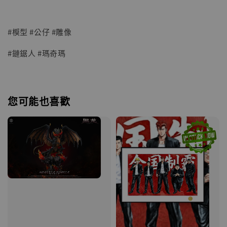
#模型 #公仔 #雕像
#鏈鋸人 #瑪奇瑪
您可能也喜歡