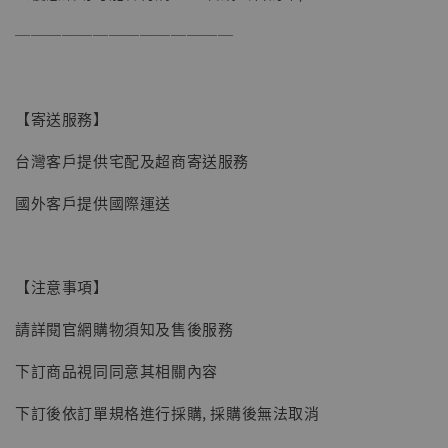
──────────────
【寄送服務】
台灣客戶提供宅配及超商寄送服務
國外客戶提供國際運送
【注意事項】
請詳閱官網購物須知及售後服務
【現貨】BJSTUDIO 1/6系列可動蒐藏人偶 讓
下訂商品視同同意其相關內容
子彈飛 鵝城縣長 張麻子 [BK01]
-
+
NT$ 4,980
下訂後依訂單規格進行採購, 採購後無法取消
NT$ 5,300