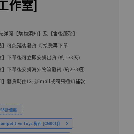
工作室]
前請先詳閱【購物須知】及【售後服務】
品】可能延後發貨 可接受再下單
貨】下單後可立即安排出貨 (約1~3天)
貨】下單後安排海外物流發貨 (約2~3週)
知】發貨時由IG或Email或簡訊通知補款
98折優惠
petitive Toys 梅西 [CM001]】