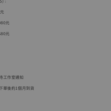
$)：
入購物車
0元
080元
加購優惠【讓子彈飛 鵝城縣長 張麻子 [BK01]】
680元
：待工作室通知
：下單後約1個月到貨
】
UDIO 1/6系列
藏人偶 讓子