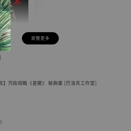
瀏覽更多
現貨】七龍珠
】
藏雕像 悟空
紀念款 [奇蹟
]
】咒術迴戰《甚爾》 裝飾畫 [巴洛克工作室]
-
+
入購物車
)