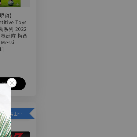
現貨】
titive Toys
可動系列 2022
阿根廷隊 梅西
 Messi
1]
入購物車
加購優惠【悟空 鳥山明紀念款 [奇蹟工作室]】