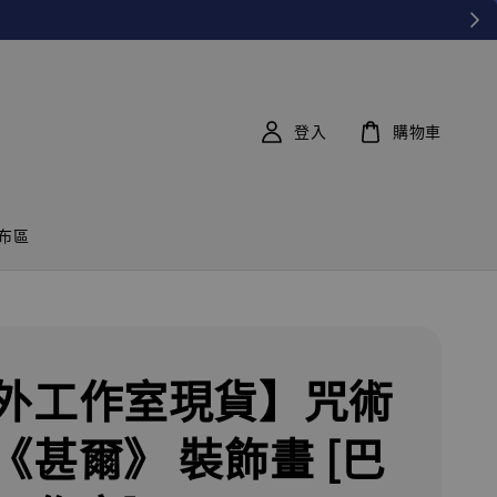
登入
購物車
布區
外工作室現貨】咒術
《甚爾》 裝飾畫 [巴