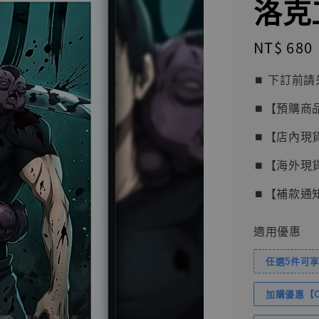
洛克
Regular
NT$ 680
price
⏹︎ 下訂
⏹︎【預購商
⏹︎【店內現
⏹︎【海外現
⏹︎【補款通
適用優惠
任選5件可享
加購優惠【Com