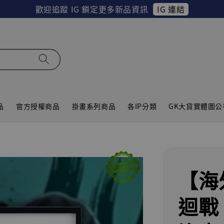
IG 連結
歡迎追蹤 IG 鎖定更多新品資訊
品
官方授權商品
掛畫系列商品
各IP分類
GK大貨實體圖公
【海
迴戰