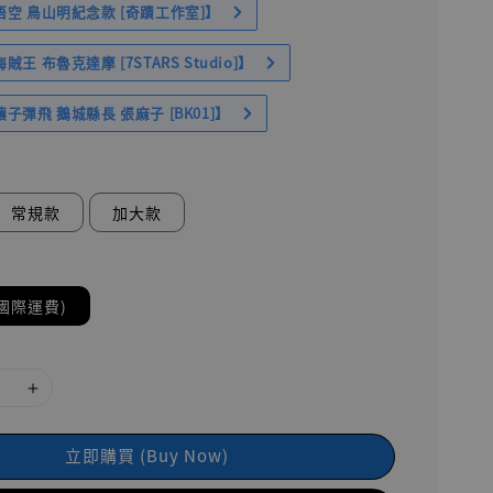
空 鳥山明紀念款 [奇蹟工作室]】
王 布魯克達摩 [7STARS Studio]】
子彈飛 鵝城縣長 張麻子 [BK01]】
常規款
加大款
國際運費)
立即購買 (Buy Now)