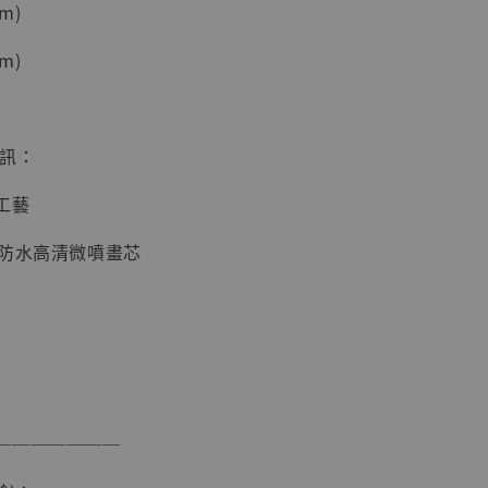
m)
加購優惠【海賊王 布魯克達摩 [7STARS Studio]】
m)
資訊：
工藝
面防水高清微噴畫芯
現貨】海賊王
藏雕像 布魯
[7STARS
]
-
+
───────