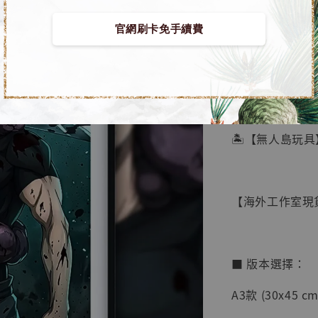
官網刷卡免手續費
【店內
🏝【無人島玩具
系列蒐
鳥山明
工作室
【海外工作室現貨
NT$ 4,280
NT$ 5,580
■ 版本選擇：
加
A3款 (30x45 cm