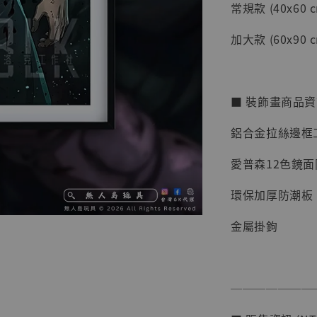
常規款 (40x60 c
加大款 (60x90 c
■ 裝飾畫商品
鋁合金拉絲邊框
愛普森12色鏡
環保加厚防潮板
【店內
系列蒐
金屬掛鉤
克達摩 
Studio
NT$ 1,500
───────
NT$ 1,870