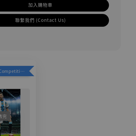
加入購物車
聯繫我們 (Contact Us)
加購優惠【Competitive Toys 梅西 [CM001]】
售完