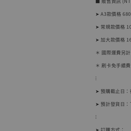
■ 販售資訊 (NT
加
➤ A3款價格 68
➤ 常規款價格 1
➤ 加大款價格 1
＊ 國際運費另計
＊ 刷卡免手續費
⁝
➤ 預購截止日
➤ 預計發貨日
【現貨
⁝
BJST
可動蒐
➤ 訂購方式：