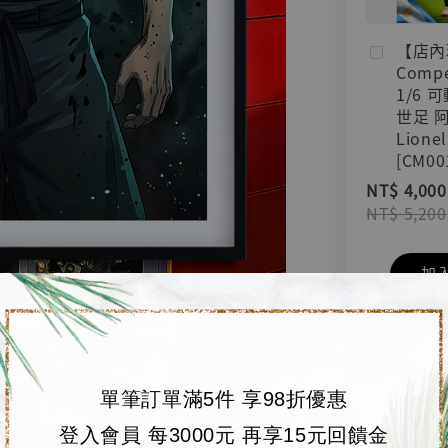
【店內
Compe
1/6 
世足 
Lionel
[CM00
NT$ 4,000
NT$ 5,200
加
單筆訂單滿5件 享98折優惠
登入會員 每3000元 再享15元回饋金