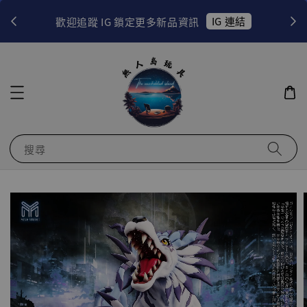
！
IG 連結
歡迎追蹤 IG 鎖定更多新品資訊
搜尋