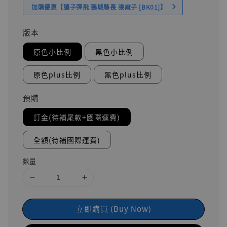
加購優惠【讓子彈飛 鵝城縣長 張麻子 [BK01]】
版本
原色小比例
黑色小比例
原色plus比例
黑色plus比例
預購
訂金(待補尾款+國際運費)
全額(待補國際運費)
數量
立即購買 (Buy Now)