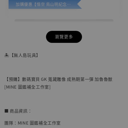
加購優惠【悟空 鳥山明紀念款 [奇蹟工作室]】
瀏覽更多
🏝【無人島玩具】
【預購】數碼寶貝 GK 蒐藏雕像 成熟期第一彈 加魯魯獸
[MINE 圖鑑補全工作室]
■ 商品資訊：
團隊：MINE 圖鑑補全工作室
【店內現貨】七龍珠 系列蒐藏雕像 悟空 鳥山