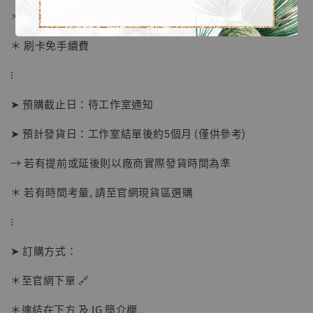
＊ 國際運費另計
＊ 刷卡免手續費
⁝
➤ 預購截止日：待工作室通知
➤ 預計發貨日：工作室結單後約5個月 (僅供參考)
【店內現貨】海賊王 系列蒐藏雕像 布魯克達
摩 [7STARS Studio]
→ 若有提前或延後則以廠商實際發貨時間為準
-
+
NT$ 1,500
＊ 若有時間考量, 請至官網現貨區選購
NT$ 1,870
⁝
加入購物車
➤ 訂購方式：
＊至官網下單 🔗
＊連結在下方 及 IG 簡介欄