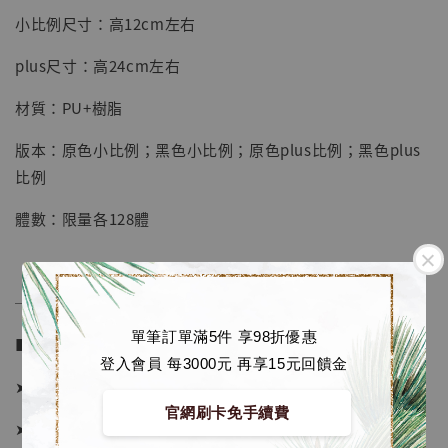
明紀念款 [奇蹟工作室]
小比例尺寸：高12cm左右
-
+
NT$ 4,280
plus尺寸：高24cm左右
NT$ 5,580
材質：PU+樹脂
加入購物車
版本：原色小比例；黑色小比例；原色plus比例；黑色plus
比例
體數：限量各128體
加購優惠【海賊王 布魯克達摩 [7STARS Studio]】
──────────────
單筆訂單滿5件 享98折優惠
■ 販售資訊 (NT$)：
登入會員 每3000元 再享15元回饋金
➤ 小比例價格 2680元 (訂金1880)
官網刷卡免手續費
➤ plus版價格 3980元 (訂金2480)