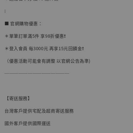
加購優惠【讓子彈飛 鵝城縣長 張麻子 [BK01]】
⁝
■ 官網購物優惠：
＊單筆訂單滿5件 享98折優惠❗️
＊登入會員 每3000元 再享15元回饋金❗️
（優惠活動可能會有調整 以官網公告為準)
──────────────
【寄送服務】
台灣客戶提供宅配及超商寄送服務
國外客戶提供國際運送
【現貨】BJSTUDIO 1/6系列可動蒐藏人偶 讓