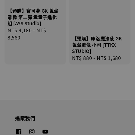
【預購】寶可夢 GK 蒐藏
雕像 第二彈 雪童子進化
組 [AYS Studio]
Regular
NT$ 4,180
-
NT$
price
8,580
【預購】庫洛魔法使 GK
蒐藏雕像 小可 [TTKX
STUDIO]
Regular
NT$ 880
-
NT$ 1,680
price
追蹤我們