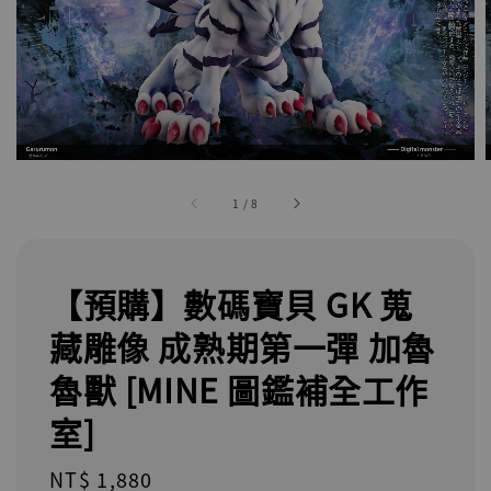
1
/
8
【預購】數碼寶貝 GK 蒐
藏雕像 成熟期第一彈 加魯
魯獸 [MINE 圖鑑補全工作
室]
Regular
NT$ 1,880