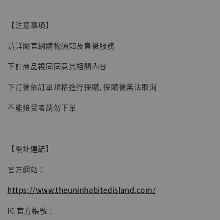
子彈飛 鵝城縣長 張麻子 [BK01]
-
+
NT$ 4,980
【注意事項】
NT$ 5,300
請詳閱官網購物須知及售後服務
加入購物車
下訂商品視同同意其相關內容
下訂後依訂單規格進行採購, 採購後無法取消
不能接受者請勿下單
【網址連結】
官方網站：
https://www.theuninhabitedisland.com/
IG 官方帳號：