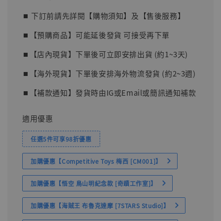
price
⏹︎ 下訂前請先詳閱【購物須知】及【售後服務】
⏹︎【預購商品】可能延後發貨 可接受再下單
⏹︎【店內現貨】下單後可立即安排出貨 (約1~3天)
⏹︎【海外現貨】下單後安排海外物流發貨 (約2~3週)
⏹︎【補款通知】發貨時由IG或Email或簡訊通知補款
適用優惠
任選5件可享98折優惠
加購優惠【Competitive Toys 梅西 [CM001]】
加購優惠【悟空 鳥山明紀念款 [奇蹟工作室]】
加購優惠【海賊王 布魯克達摩 [7STARS Studio]】