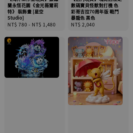
蘭永恆花園《金光薇爾莉
數碼寶貝怪獸對打機 色
特》 裝飾畫 [星空
彩哥吉拉70周年版 戰鬥
Studio]
暴龍色 黑色
Regular
NT$ 780
-
NT$ 1,480
Regular
NT$ 2,040
price
price