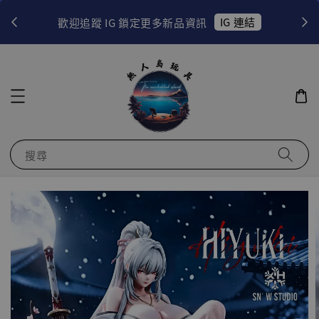
！
IG 連結
歡迎追蹤 IG 鎖定更多新品資訊
搜尋