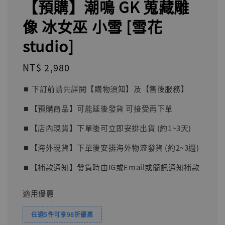
【預購】潮鳴 GK 蒐藏雕
像 冰女巫 小雪 [雪花
studio]
Regular
NT$ 2,980
price
⏹︎ 下訂前請先詳閱【購物須知】及【售後服務】
⏹︎【預購商品】可能延後發貨 可接受再下單
⏹︎【店內現貨】下單後可立即安排出貨 (約1~3天)
⏹︎【海外現貨】下單後安排海外物流發貨 (約2~3週)
⏹︎【補款通知】發貨時由IG或Email或簡訊通知補款
適用優惠
任選5件可享98折優惠