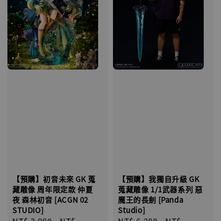
【預購】初音未來 GK 蒐
【預購】我獨自升級 GK
藏雕像 周年限定款 仲夏
蒐藏雕像 1/1武器系列 惡
夜 森林初音 [ACGN 02
魔王的長劍 [Panda
STUDIO]
Studio]
Sale
NT$ 3,980
-
NT$
Regular
NT$ 6,280
-
NT$