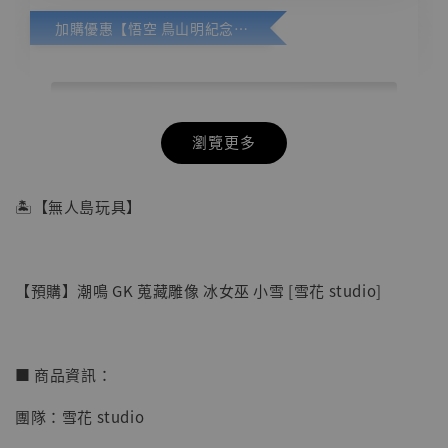
加購優惠【悟空 鳥山明紀念款 [奇蹟工作室]】
瀏覽更多
🏝【無人島玩具】
【預購】潮鳴 GK 蒐藏雕像 冰女巫 小雪 [雪花 studio]
■ 商品資訊：
團隊：雪花 studio