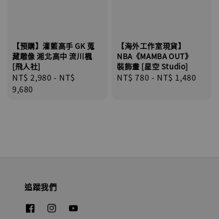
【預購】灌籃高手 GK 蒐
【海外工作室現貨】
藏雕像 湘北高中 流川楓
NBA《MAMBA OUT》
[飛人社]
裝飾畫 [星空 Studio]
Regular
NT$ 2,980
-
NT$
Regular
NT$ 780
-
NT$ 1,480
price
9,680
price
追蹤我們