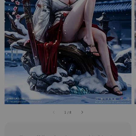
1
/
8