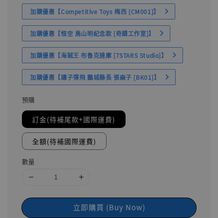
加購優惠【Competitive Toys 梅西 [CM001]】
加購優惠【悟空 鳥山明紀念款 [奇蹟工作室]】
加購優惠【海賊王 布魯克達摩 [7STARS Studio]】
加購優惠【讓子彈飛 鵝城縣長 張麻子 [BK01]】
預購
訂金(待補尾款+國際運費)
全額(待補國際運費)
數量
立即購買 (Buy Now)