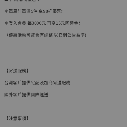
加購優惠【讓子彈飛 鵝城縣長 張麻子 [BK01]】
＊單筆訂單滿5件 享98折優惠❗️
＊登入會員 每3000元 再享15元回饋金❗️
（優惠活動可能會有調整 以官網公告為準)
──────────────
【寄送服務】
台灣客戶提供宅配及超商寄送服務
國外客戶提供國際運送
【注意事項】
【現貨】BJSTUDIO 1/6系列可動蒐藏人偶 讓