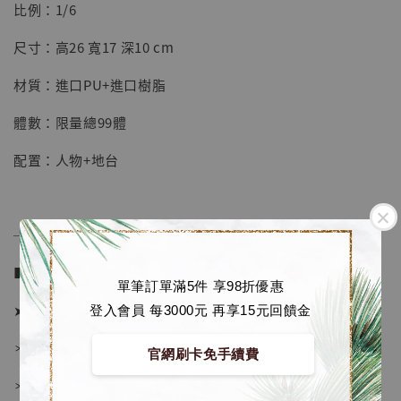
【店內現貨】七龍珠 系列蒐藏雕像 悟空 鳥山
比例：1/6
明紀念款 [奇蹟工作室]
尺寸：高26 寬17 深10 cm
-
+
NT$ 4,280
NT$ 5,580
材質：進口PU+進口樹脂
體數：限量總99體
加入購物車
配置：人物+地台
加購優惠【海賊王 布魯克達摩 [7STARS Studio]】
──────────────
■ 販售資訊 (NT$)：
單筆訂單滿5件 享98折優惠
➤ 價格 6480元 (訂金2980)
登入會員 每3000元 再享15元回饋金
＊ 國際運費另計
官網刷卡免手續費
＊ 刷卡免手續費