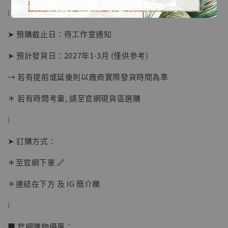
⁝
➤ 預購截止日：待工作室通知
➤ 預計發貨日：2027年1-3月 (僅供參考)
→ 若有提前或延後則以廠商實際發貨時間為準
＊ 若有時間考量, 請至官網現貨區選購
【店內現貨】海賊王 系列蒐藏雕像 布魯克達
⁝
摩 [7STARS Studio]
-
+
➤ 訂購方式：
NT$ 1,500
NT$ 1,870
＊至官網下單 🔗
＊連結在下方 及 IG 簡介欄
加入購物車
⁝
■ 官網購物優惠：