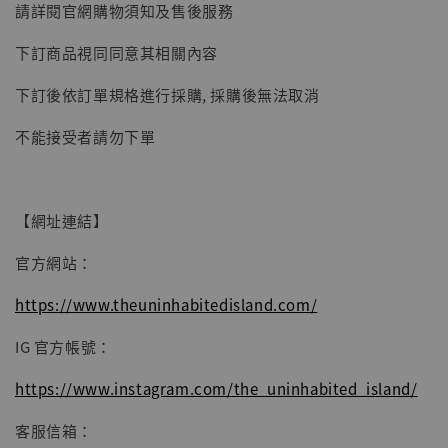
請詳閱官網購物須知及售後服務
子彈飛 鵝城縣長 張麻子 [BK01]
-
+
NT$ 4,980
下訂商品視同同意其相關內容
NT$ 5,300
下訂後依訂單規格進行採購, 採購後無法取消
加入購物車
不能接受者請勿下單
【網址連結】
官方網站：
https://www.theuninhabitedisland.com/
IG 官方帳號：
https://www.instagram.com/the_uninhabited_island/
客服信箱：