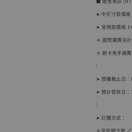
■ 販售資訊 (NT
加
➤ 中尺寸款價格 
➤ 常規款價格 1
＊ 國際運費另計
＊ 刷卡免手續費
⁝
➤ 預購截止日
➤ 預計發貨日
⁝
【現貨
➤ 訂購方式：
BJST
可動蒐
＊至官網下單 🔗