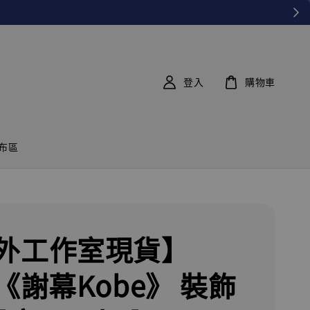
登入
購物車
布區
外工作室現貨】
A《謝幕Kobe》 裝飾