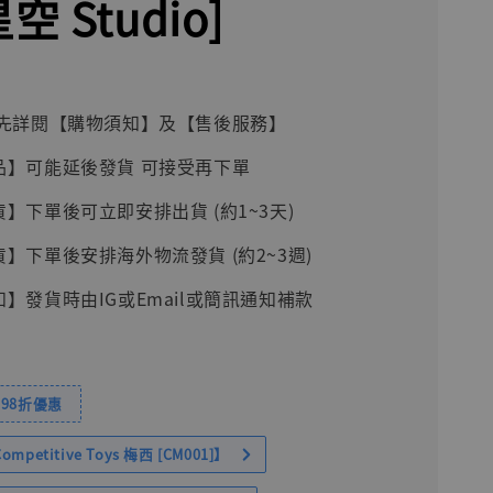
空 Studio]
前請先詳閱【購物須知】及【售後服務】
品】可能延後發貨 可接受再下單
貨】下單後可立即安排出貨 (約1~3天)
貨】下單後安排海外物流發貨 (約2~3週)
知】發貨時由IG或Email或簡訊通知補款
98折優惠
petitive Toys 梅西 [CM001]】