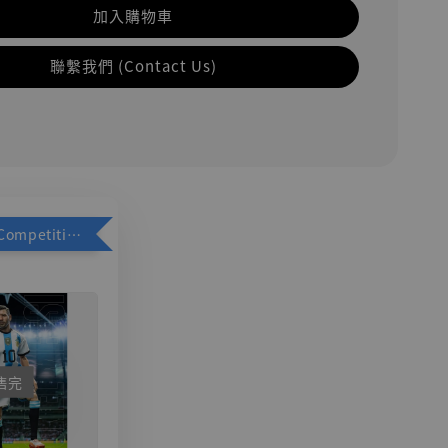
加入購物車
聯繫我們 (Contact Us)
加購優惠【Competitive Toys 梅西 [CM001]】
售完