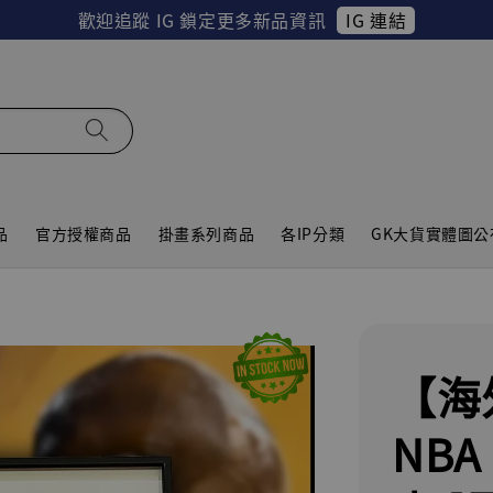
IG 連結
歡迎追蹤 IG 鎖定更多新品資訊
品
官方授權商品
掛畫系列商品
各IP分類
GK大貨實體圖公
【海
NB