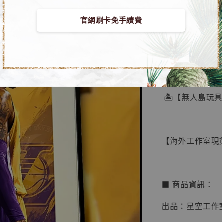
官網刷卡免手續費
【店內
🏝【無人島玩
系列蒐
鳥山明
工作室
【海外工作室現貨】
NT$ 4,280
NT$ 5,580
■ 商品資訊：
加
出品：星空工作