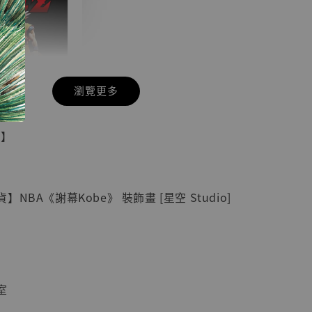
瀏覽更多
現貨】七龍珠
具】
藏雕像 悟空
紀念款 [奇蹟
]
NBA《謝幕Kobe》 裝飾畫 [星空 Studio]
-
+
入購物車
室