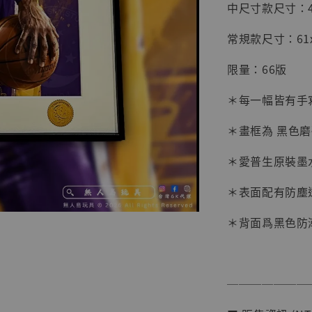
中尺寸款尺寸：45x
常規款尺寸：61x4
限量：66版
＊每一幅皆有手
＊畫框為 黑色
＊愛普生原裝墨
＊表面配有防塵
【店內
系列蒐
＊背面爲黑色防
克達摩 
Studio
NT$ 1,500
───────
NT$ 1,870