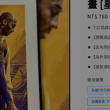
畫 [星
Regular
NT$ 780
price
⏹︎ 下訂
⏹︎【預購商
⏹︎【店內現
⏹︎【海外現
⏹︎【補款通
適用優惠
任選5件可享
加購優惠【Com