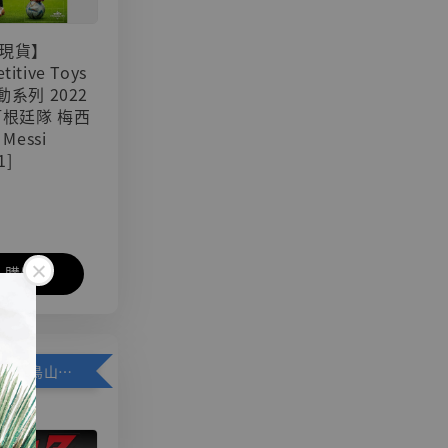
現貨】
titive Toys
可動系列 2022
阿根廷隊 梅西
 Messi
1]
入購物車
加購優惠【悟空 鳥山明紀念款 [奇蹟工作室]】