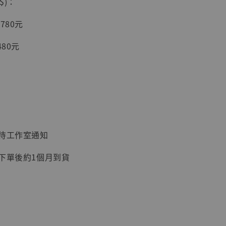
$)：
入購物車
780元
480元
加購優惠【讓子彈飛 鵝城縣長 張麻子 [BK01]】
：待工作室通知
：下單後約1個月到貨
】
UDIO 1/6系列
藏人偶 讓子