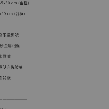
30 cm (含框)
加購優惠【海賊王 布魯克達摩 [7STARS Studio]】
0 cm (含框)
寫限量編號
磨砂金屬相框
水微噴
透明有機玻璃
現貨】海賊王
藏雕像 布魯
潮背板
[7STARS
]
-
+
───────