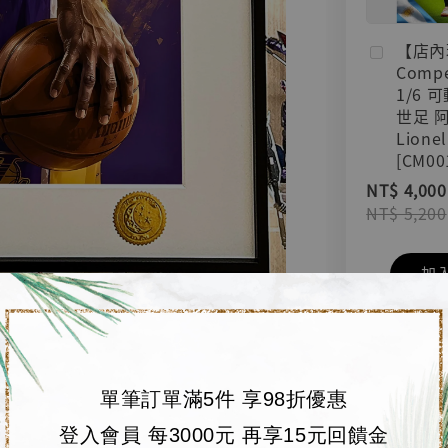
【店內
Compe
1/6 
世足 
Lionel
[CM00
NT$ 4,000
NT$ 5,200
加
單筆訂單滿5件 享98折優惠
登入會員 每3000元 再享15元回饋金