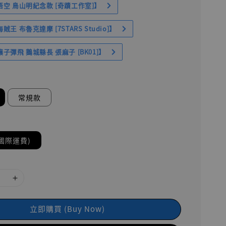
空 鳥山明紀念款 [奇蹟工作室]】
王 布魯克達摩 [7STARS Studio]】
子彈飛 鵝城縣長 張麻子 [BK01]】
常規款
國際運費)
立即購買 (Buy Now)