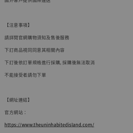
加入購物車
【注意事項】
請詳閱官網購物須知及售後服務
下訂商品視同同意其相關內容
下訂後依訂單規格進行採購, 採購後無法取消
不能接受者請勿下單
【網址連結】
官方網站：
https://www.theuninhabitedisland.com/