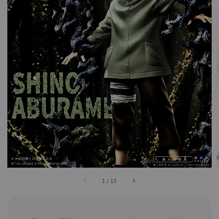
1
/
13