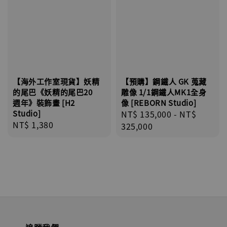
【海外工作室現貨】妖精
【預購】鋼鐵人 GK 蒐藏
的尾巴《妖精的尾巴20
雕像 1/1鋼鐵人MK1全身
週年》裝飾畫 [H2
像 [REBORN Studio]
Studio]
Regular
NT$ 135,000
-
NT$
Regular
NT$ 1,380
price
325,000
price