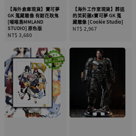
【海外倉庫現貨】寶可夢
【海外工作室現貨】葬送
GK 蒐藏雕像 有鉗花耿鬼
的芙莉蓮x寶可夢 GK 蒐
[喵喵島MMLAND
藏雕像 [Cookie Studio]
STUDIO] 原色版
Regular
NT$ 2,967
Regular
NT$ 3,680
price
price