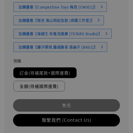
加購優惠【Competitive Toys 梅西 [CM001]】
加購優惠【悟空 鳥山明紀念款 [奇蹟工作室]】
加購優惠【海賊王 布魯克達摩 [7STARS Studio]】
加購優惠【讓子彈飛 鵝城縣長 張麻子 [BK01]】
預購
訂金(待補尾款+國際運費)
全額(待補國際運費)
售完
聯繫我們 (Contact Us)