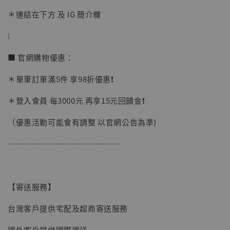
＊連結在下方 及 IG 簡介欄
⁝
■ 官網購物優惠：
＊單筆訂單滿5件 享98折優惠❗️
＊登入會員 每3000元 再享15元回饋金❗️
（優惠活動可能會有調整 以官網公告為準)
──────────────
【現貨】BJSTUDIO 1/6系列可動蒐藏人偶 讓
子彈飛 鵝城縣長 張麻子 [BK01]
【寄送服務】
-
+
NT$ 4,980
NT$ 5,300
台灣客戶提供宅配及超商寄送服務
國外客戶提供國際運送