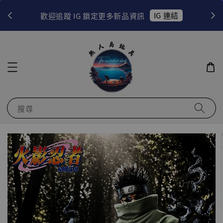
！
IG 連結
歡迎追蹤 IG 鎖定更多新品資訊
搜尋