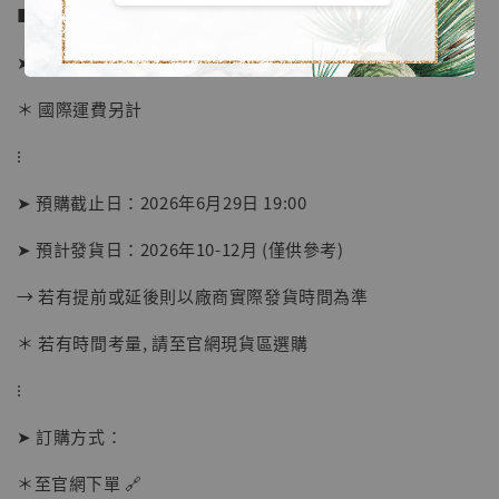
■ 販售資訊 (NT$)：
➤ 價格 7580元 (訂金5000)
＊ 國際運費另計
【店內現貨】海賊王 系列蒐藏雕像 布魯克達
摩 [7STARS Studio]
⁝
-
+
NT$ 1,500
NT$ 1,870
➤ 預購截止日：2026年6月29日 19:00
➤ 預計發貨日：2026年10-12月 (僅供參考)
加入購物車
→ 若有提前或延後則以廠商實際發貨時間為準
＊ 若有時間考量, 請至官網現貨區選購
加購優惠【讓子彈飛 鵝城縣長 張麻子 [BK01]】
⁝
➤ 訂購方式：
＊至官網下單 🔗