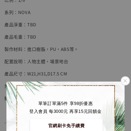
加入購物車
系列：NOVA
產品淨重：TBD
加購優惠【海賊王 布魯克達摩 [7STARS Studio]】
產品毛重：TBD
製作材料：進口樹脂，PU，ABS等。
配置說明：人物主體，場景地台
產品尺寸：W21,H31,D17.5 CM
外箱尺寸：TBD
體數：限時預定，永不再版
單筆訂單滿5件 享98折優惠
登入會員 每3000元 再享15元回饋金
──────────────
官網刷卡免手續費