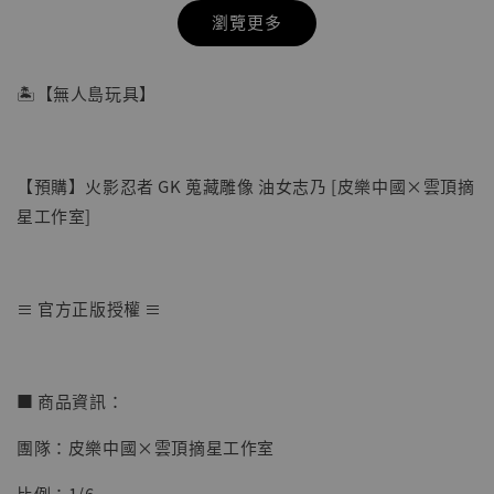
瀏覽更多
🏝【無人島玩具】
【預購】火影忍者 GK 蒐藏雕像 油女志乃 [皮樂中國×雲頂摘
星工作室]
≡ 官方正版授權 ≡
【店內現貨】七龍珠 系列蒐藏雕像 悟空 鳥山
明紀念款 [奇蹟工作室]
■ 商品資訊：
-
+
NT$ 4,280
團隊：皮樂中國×雲頂摘星工作室
NT$ 5,580
比例：1/6