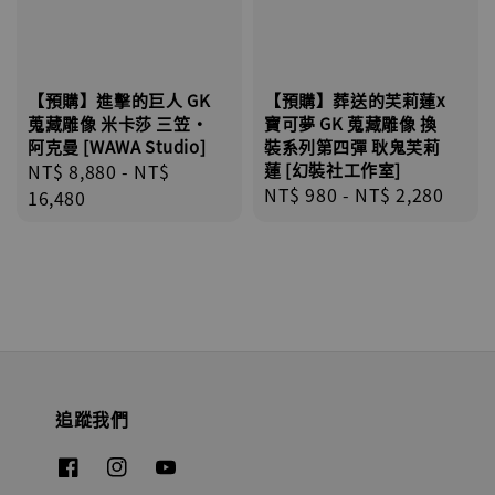
【預購】進擊的巨人 GK
【預購】葬送的芙莉蓮x
蒐藏雕像 米卡莎 三笠·
寶可夢 GK 蒐藏雕像 換
阿克曼 [WAWA Studio]
裝系列第四彈 耿鬼芙莉
Regular
NT$ 8,880
-
NT$
蓮 [幻裝社工作室]
Regular
NT$ 980
-
NT$ 2,280
price
16,480
price
追蹤我們