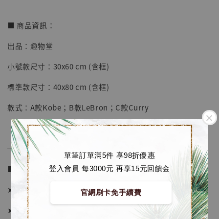
■ 商品資訊：
出品：趣物堂
【店內現貨】七龍珠 系列蒐藏雕像 悟空 鳥山
小號款尺寸：30x60 cm (含框)
明紀念款 [奇蹟工作室]
標準款尺寸：40x80 cm (含框)
-
+
NT$ 4,280
NT$ 5,580
款式：A款Kobe；B款LeBron；C款Curry
加入購物車
──────────────
單筆訂單滿5件 享98折優惠
■ 販售資訊 (NT$)：
登入會員 每3000元 再享15元回饋金
加購優惠【海賊王 布魯克達摩 [7STARS Studio]】
➤ 小號款價格 580元
官網刷卡免手續費
➤ 標準款價格 980元