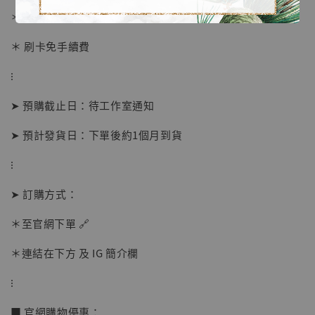
＊ 國際運費另計
＊ 刷卡免手續費
⁝
➤ 預購截止日：待工作室通知
➤ 預計發貨日：下單後約1個月到貨
⁝
➤ 訂購方式：
＊至官網下單 🔗
【店內現貨】海賊王 系列蒐藏雕像 布魯克達
＊連結在下方 及 IG 簡介欄
摩 [7STARS Studio]
-
+
⁝
NT$ 1,500
NT$ 1,870
■ 官網購物優惠：