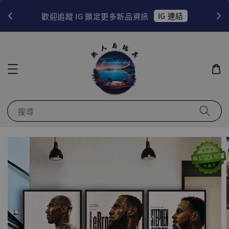
！
IG 連結
歡迎追蹤 IG 鎖定更多新品資訊
搜尋