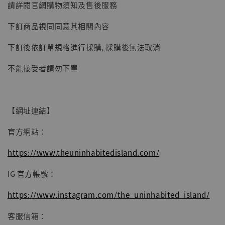
請詳閱官網購物須知及售後服務
下訂商品視同同意其相關內容
下訂後依訂單規格進行採購, 採購後無法取消
【現貨】BJSTUDIO 1/6系列可動蒐藏人偶 讓
不能接受者請勿下單
子彈飛 鵝城縣長 張麻子 [BK01]
-
+
NT$ 4,980
NT$ 5,300
【網址連結】
加入購物車
官方網站：
https://www.theuninhabitedisland.com/
IG 官方帳號：
https://www.instagram.com/the_uninhabited_island/
客服信箱：