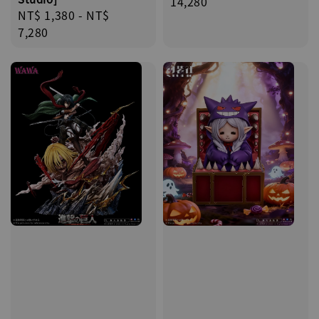
price
14,280
Regular
NT$ 1,380
-
NT$
price
7,280