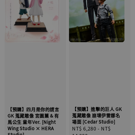
【預購】進擊的巨人 GK
【預購】四月是你的謊言
蒐藏雕像 崩壞伊雷娜名
GK 蒐藏雕像 宮園薰 & 有
場面 [Cedar Studio]
馬公生 童年Ver. [Night
Regular
NT$ 6,280
-
NT$
Wing Studio × HERA
Studio]