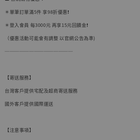
＊單筆訂單滿5件 享98折優惠❗️
加入購物車
＊登入會員 每3000元 再享15元回饋金❗️
（優惠活動可能會有調整 以官網公告為準)
加購優惠【讓子彈飛 鵝城縣長 張麻子 [BK01]】
──────────────
【寄送服務】
台灣客戶提供宅配及超商寄送服務
國外客戶提供國際運送
【注意事項】