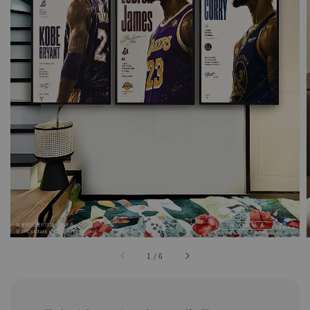
1
/
6