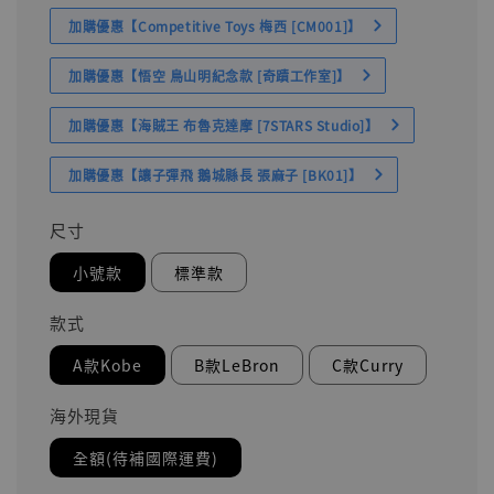
加購優惠【Competitive Toys 梅西 [CM001]】
加購優惠【悟空 鳥山明紀念款 [奇蹟工作室]】
加購優惠【海賊王 布魯克達摩 [7STARS Studio]】
加購優惠【讓子彈飛 鵝城縣長 張麻子 [BK01]】
尺寸
小號款
標準款
款式
A款Kobe
B款LeBron
C款Curry
海外現貨
全額(待補國際運費)