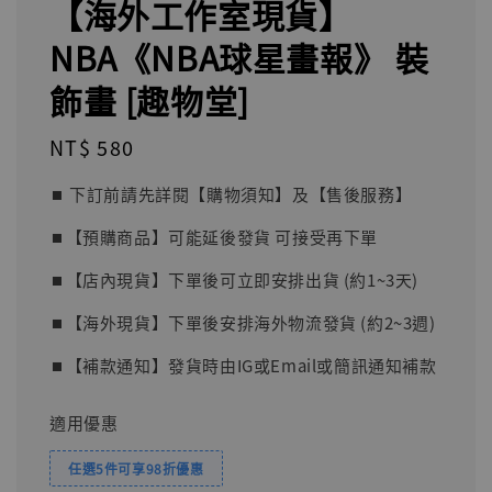
【海外工作室現貨】
NBA《NBA球星畫報》 裝
飾畫 [趣物堂]
Regular
NT$ 580
price
⏹︎ 下訂前請先詳閱【購物須知】及【售後服務】
⏹︎【預購商品】可能延後發貨 可接受再下單
⏹︎【店內現貨】下單後可立即安排出貨 (約1~3天)
⏹︎【海外現貨】下單後安排海外物流發貨 (約2~3週)
⏹︎【補款通知】發貨時由IG或Email或簡訊通知補款
適用優惠
任選5件可享98折優惠