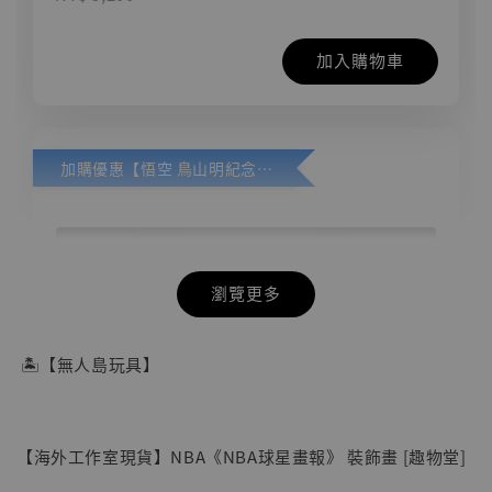
加入購物車
加購優惠【悟空 鳥山明紀念款 [奇蹟工作室]】
瀏覽更多
🏝【無人島玩具】
【海外工作室現貨】NBA《NBA球星畫報》 裝飾畫 [趣物堂]