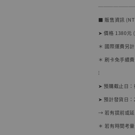
───────
■ 販售資訊 (NT
【店內
系列蒐
➤ 價格 1380元 
克達摩 
Studio
＊ 國際運費另計
NT$ 1,500
＊ 刷卡免手續費
NT$ 1,870
⁝
加
➤ 預購截止日
➤ 預計發貨日：2
→ 若有提前或
＊ 若有時間考量