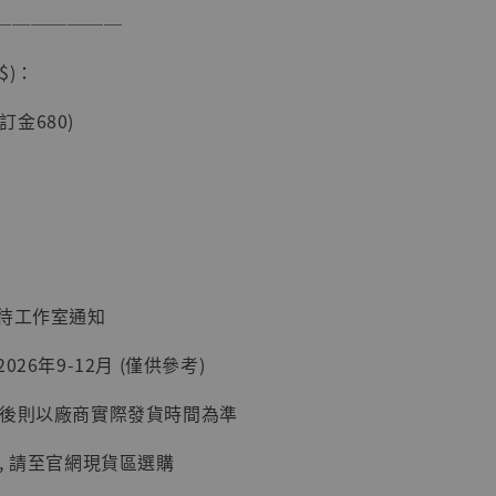
───────
$)：
現貨】海賊王
藏雕像 布魯
(訂金680)
[7STARS
]
-
+
入購物車
：待工作室通知
026年9-12月 (僅供參考)
加購優惠【讓子彈飛 鵝城縣長 張麻子 [BK01]】
延後則以廠商實際發貨時間為準
, 請至官網現貨區選購