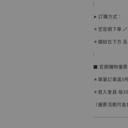
⁝
➤ 訂購方式：
＊至官網下單 🔗
＊連結在下方 及 
【現貨
⁝
BJST
可動蒐
■ 官網購物優
彈飛 
子 [BK
＊單筆訂單滿5件 
NT$ 4,980
＊登入會員 每30
NT$ 5,300
（優惠活動可能
加
───────