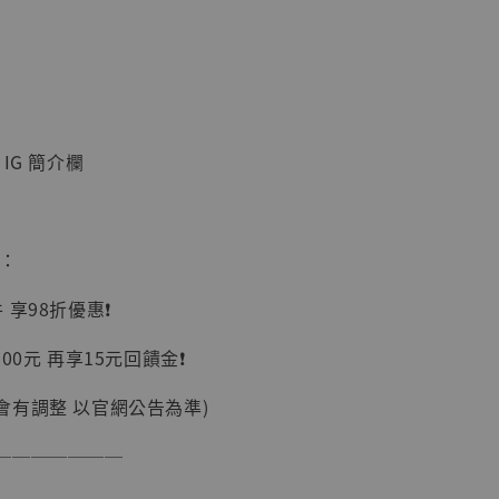
IG 簡介欄
】
UDIO 1/6系列
藏人偶 讓子
惠：
鵝城縣長 張麻
01]
享98折優惠❗️
-
+
00元 再享15元回饋金❗️
會有調整 以官網公告為準)
入購物車
───────