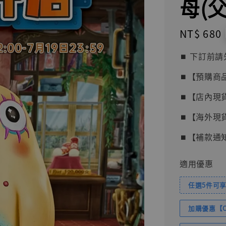
母(父)
Regular
NT$ 680
price
⏹︎ 下訂
⏹︎【預購商
⏹︎【店內現
⏹︎【海外現
⏹︎【補款通
適用優惠
任選5件可享
加購優惠【Com