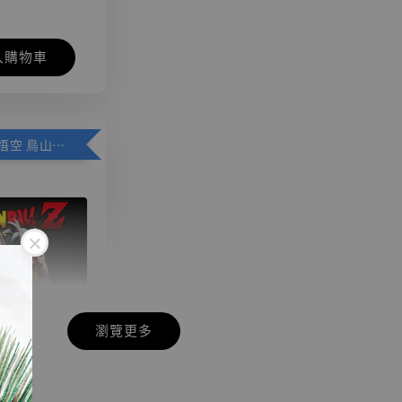
入購物車
加購優惠【悟空 鳥山明紀念款 [奇蹟工作室]】
瀏覽更多
現貨】七龍珠
】
藏雕像 悟空