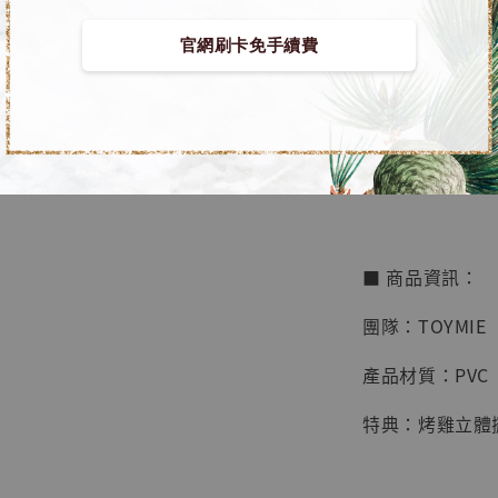
鳥山明
工作室
官網刷卡免手續費
【預購】監獄兔 娛
NT$ 4,280
NT$ 5,580
≡ 官方正版授權
加
■ 商品資訊：
團隊：TOYMIE
產品材質：PVC
特典：烤雞立體