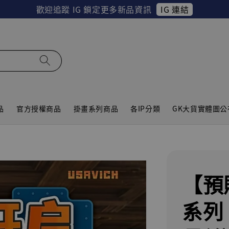
IG 連結
歡迎追蹤 IG 鎖定更多新品資訊
品
官方授權商品
掛畫系列商品
各IP分類
GK大貨實體圖公
【預
系列