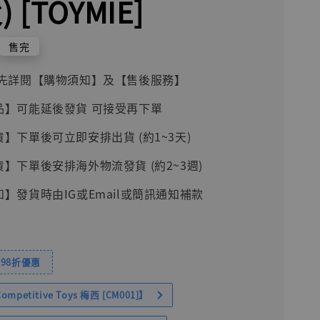
 [TOYMIE]
售完
前請先詳閱【購物須知】及【售後服務】
品】可能延後發貨 可接受再下單
貨】下單後可立即安排出貨 (約1~3天)
貨】下單後安排海外物流發貨 (約2~3週)
知】發貨時由IG或Email或簡訊通知補款
98折優惠
petitive Toys 梅西 [CM001]】