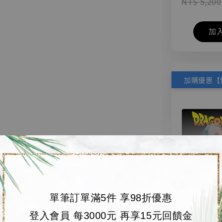
NT$ 5,200
加
單筆訂單滿5件 享98折優惠
【店內
🏝【無人島玩具
登入會員 每3000元 再享15元回饋金
系列蒐