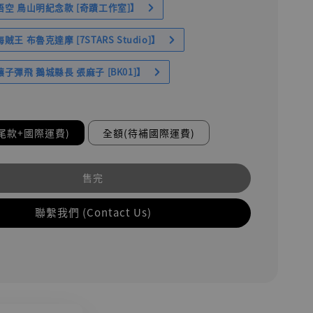
空 鳥山明紀念款 [奇蹟工作室]】
王 布魯克達摩 [7STARS Studio]】
子彈飛 鵝城縣長 張麻子 [BK01]】
尾款+國際運費)
全額(待補國際運費)
售完
聯繫我們 (Contact Us)