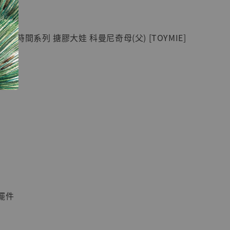
紀念款 [奇蹟
]
樂時間系列 搪膠大娃 科曼尼奇母(父) [TOYMIE]
-
+
 ≡
入購物車
加購優惠【海賊王 布魯克達摩 [7STARS Studio]】
擺件