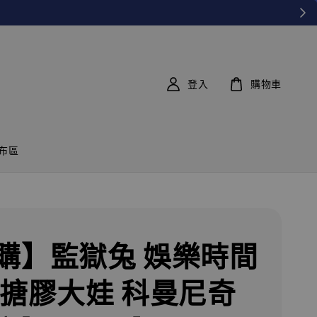
登入
購物車
布區
購】監獄兔 娛樂時間
 搪膠大娃 科曼尼奇