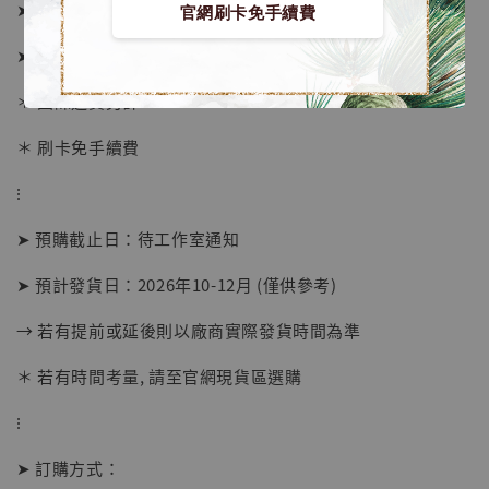
➤ 1/6價格 3480元 (訂金1380)
官網刷卡免手續費
➤ 1/4價格 5980元 (訂金2580)
＊ 國際運費另計
＊ 刷卡免手續費
⁝
➤ 預購截止日：待工作室通知
➤ 預計發貨日：2026年10-12月 (僅供參考)
→ 若有提前或延後則以廠商實際發貨時間為準
＊ 若有時間考量, 請至官網現貨區選購
【店內現貨】海賊王 系列蒐藏雕像 布魯克達
摩 [7STARS Studio]
⁝
-
+
NT$ 1,500
NT$ 1,870
➤ 訂購方式：