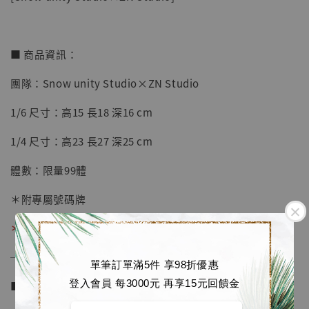
■ 商品資訊：
團隊：Snow unity Studio×ZN Studio
【店內現貨】七龍珠 系列蒐藏雕像 悟空 鳥山
明紀念款 [奇蹟工作室]
1/6 尺寸：高15 長18 深16 cm
-
+
NT$ 4,280
1/4 尺寸：高23 長27 深25 cm
NT$ 5,580
體數：限量99體
加入購物車
＊附專屬號碼牌
＊2026/7/31 工作室通知：1/6體數過少，取消生產
加購優惠【海賊王 布魯克達摩 [7STARS Studio]】
──────────────
單筆訂單滿5件 享98折優惠
登入會員 每3000元 再享15元回饋金
■ 販售資訊 (NT$)：