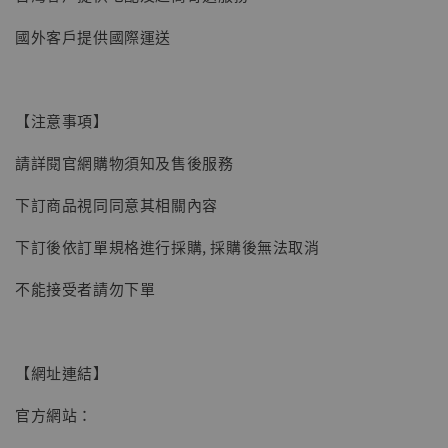
國外客戶提供國際運送
【現貨】BJSTUDIO 1/6系列可動蒐藏人偶 讓
【注意事項】
子彈飛 鵝城縣長 張麻子 [BK01]
請詳閱官網購物須知及售後服務
-
+
NT$ 4,980
NT$ 5,300
下訂商品視同同意其相關內容
下訂後依訂單規格進行採購, 採購後無法取消
加入購物車
不能接受者請勿下單
【網址連結】
官方網站：