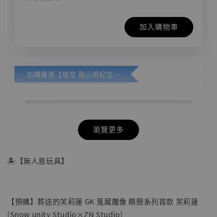
加入購物車
加購優惠【悟空 鳥山明紀念款 [奇蹟工作室]】
瀏覽更多
🏝【無人島玩具】
【預購】葬送的芙莉蓮 GK 蒐藏雕像 精簡系列首款 芙莉蓮
[Snow unity Studio×ZN Studio]