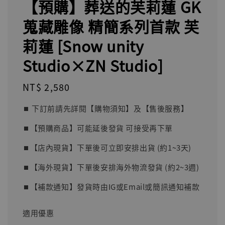
【預購】葬送的芙莉蓮 GK
蒐藏雕像 精簡系列首款 芙
莉蓮 [Snow unity
Studio×ZN Studio]
Regular
NT$ 2,580
price
⏹︎ 下訂前請先詳閱【購物須知】及【售後服務】
⏹︎【預購商品】可能延後發貨 可接受再下單
⏹︎【店內現貨】下單後可立即安排出貨 (約1~3天)
⏹︎【海外現貨】下單後安排海外物流發貨 (約2~3週)
⏹︎【補款通知】發貨時由IG或Email或簡訊通知補款
適用優惠