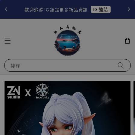
！
IG 連結
歡迎追蹤 IG 鎖定更多新品資訊
搜尋