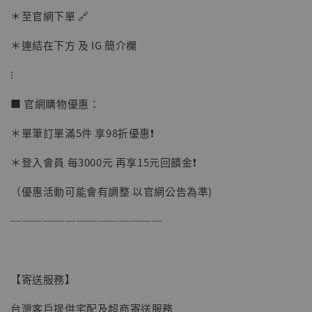
＊至官網下單 🔗
加入購物車
＊連結在下方 及 IG 簡介欄
⁝
加購優惠【讓子彈飛 鵝城縣長 張麻子 [BK01]】
■ 官網購物優惠：
＊單筆訂單滿5件 享98折優惠❗️
＊登入會員 每3000元 再享15元回饋金❗️
（優惠活動可能會有調整 以官網公告為準)
──────────────
【寄送服務】
台灣客戶提供宅配及超商寄送服務