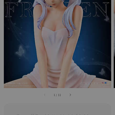
1
/
11