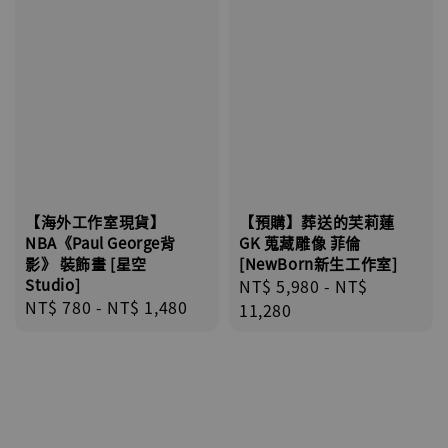
【海外工作室現貨】
【預購】葬送的芙莉蓮
NBA《Paul George背
GK 蒐藏雕像 菲倫
影》 裝飾畫 [星空
[NewBorn新生工作室]
Studio]
Regular
NT$ 5,980
-
NT$
Regular
NT$ 780
-
NT$ 1,480
price
11,280
price