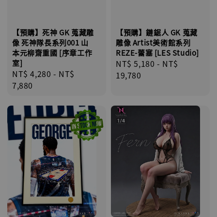
【預購】鏈鋸人 GK 蒐藏
【預購】死神 GK 蒐藏雕
雕像 Artist美術館系列
像 死神隊長系列001 山
REZE-蕾塞 [LES Studio]
本元柳齋重國 [序章工作
Regular
NT$ 5,180
-
NT$
室]
Regular
NT$ 4,280
-
NT$
price
19,780
price
7,880