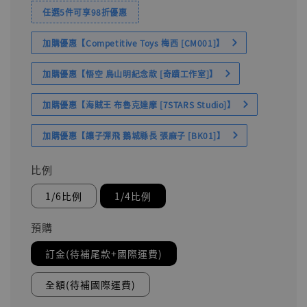
任選5件可享98折優惠
加購優惠【Competitive Toys 梅西 [CM001]】
加購優惠【悟空 鳥山明紀念款 [奇蹟工作室]】
加購優惠【海賊王 布魯克達摩 [7STARS Studio]】
加購優惠【讓子彈飛 鵝城縣長 張麻子 [BK01]】
比例
1/6比例
1/4比例
預購
訂金(待補尾款+國際運費)
全額(待補國際運費)