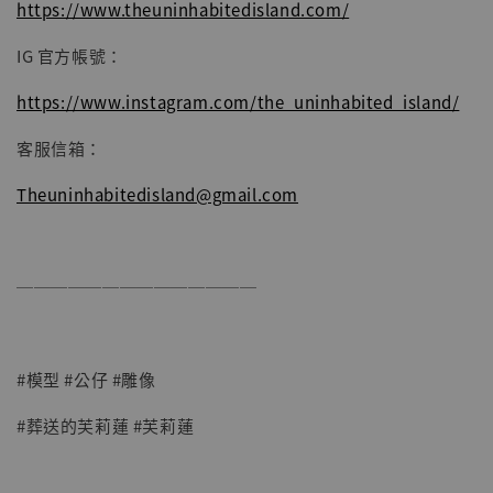
https://www.theuninhabitedisland.com/
IG 官方帳號：
https://www.instagram.com/the_uninhabited_island/
客服信箱：
Theuninhabitedisland@gmail.com
──────────────
#模型 #公仔 #雕像
#葬送的芙莉蓮 #芙莉蓮