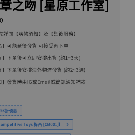
終章之吻 [星原工作室]
0
前請先詳閱【購物須知】及【售後服務】
品】可能延後發貨 可接受再下單
貨】下單後可立即安排出貨 (約1~3天)
貨】下單後安排海外物流發貨 (約2~3週)
知】發貨時由IG或Email或簡訊通知補款
98折優惠
petitive Toys 梅西 [CM001]】