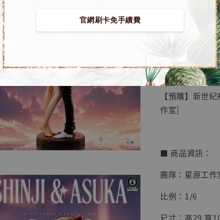
官網刷卡免手續費
【店內
🏝【無人島玩具
系列蒐
鳥山明
工作室
【預購】新世紀福
NT$ 4,280
作室]
NT$ 5,580
加
■ 商品資訊：
團隊：星原工作
比例：1/6
尺寸：高29 寬10