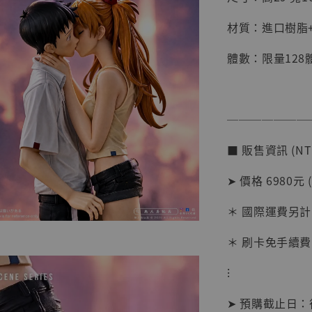
材質：進口樹脂+
體數：限量128
───────
【店內
■ 販售資訊 (NT
系列蒐
克達摩 
➤ 價格 6980元 
Studio
＊ 國際運費另計
NT$ 1,500
NT$ 1,870
＊ 刷卡免手續費
⁝
加
➤ 預購截止日