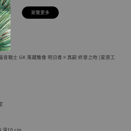
瀏覽更多
現貨】七龍珠
】
藏雕像 悟空
紀念款 [奇蹟
]
音戰士 GK 蒐藏雕像 明日香×真嗣 終章之吻 [星原工
-
+
入購物車
室
加購優惠【海賊王 布魯克達摩 [7STARS Studio]】
 深10 cm