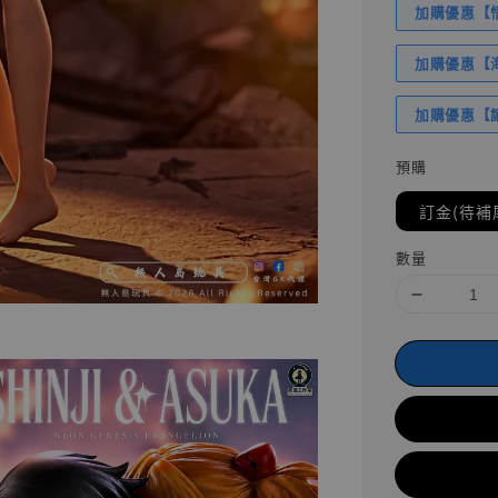
加購優惠【悟
加購優惠【海賊
加購優惠【讓
預購
訂金(待補
數量