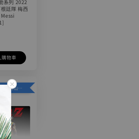
可動系列 2022
阿根廷隊 梅西
 Messi
1]
入購物車
加購優惠【悟空 鳥山明紀念款 [奇蹟工作室]】