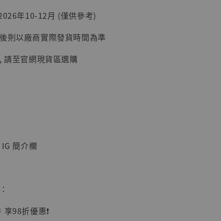
26年10-12月 (僅供參考)
加購優惠【讓子彈飛 鵝城縣長 張麻子 [BK01]】
延後則以廠商實際發貨時間為準
, 請至官網現貨區選購
IG 簡介欄
】
UDIO 1/6系列
藏人偶 讓子
鵝城縣長 張麻
惠：
01]
-
+
享98折優惠❗️