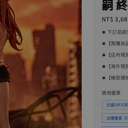
嗣 
Regular
NT$ 3,68
price
⏹︎ 下訂
⏹︎【預購商
⏹︎【店內現
⏹︎【海外現
⏹︎【補款通
適用優惠
任選5件可享
加購優惠【Com