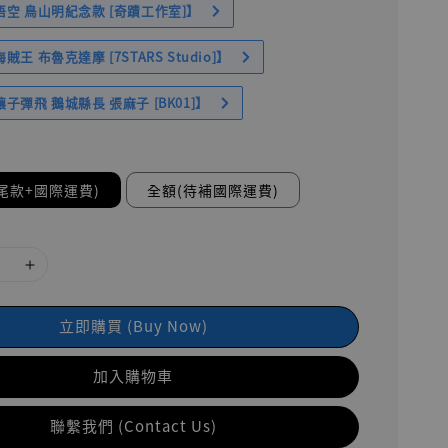
空 鳥山明紀念款 [奇蹟工作室]】
王 布魯克達摩 [7STARS Studio]】
子彈飛 鵝城縣長 張麻子 [BK01]】
尾款+國際運費)
全額(待補國際運費)
立即購買 (Buy Now)
加入購物車
聯繫我們 (Contact Us)