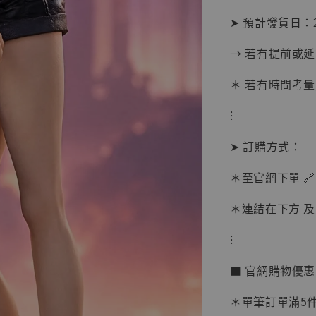
➤ 預計發貨日：20
→ 若有提前或
＊ 若有時間考量
⁝
➤ 訂購方式：
＊至官網下單 🔗
＊連結在下方 及 
【現貨
BJST
⁝
可動蒐
彈飛 
■ 官網購物優
子 [BK
＊單筆訂單滿5件 
NT$ 4,980