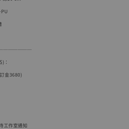
PU
體
───────
現貨】海賊王
$)：
藏雕像 布魯
[7STARS
(訂金3680)
]
-
+
入購物車
：待工作室通知