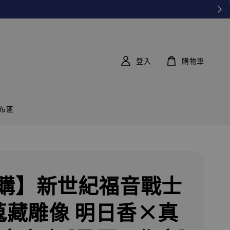
登入
購物車
布區
購】新世紀福音戰士
 蒐藏雕像 明日香×真