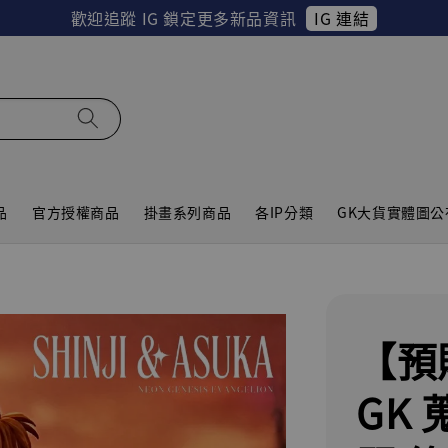
IG 連結
歡迎追蹤 IG 鎖定更多新品資訊
品
官方授權商品
掛畫系列商品
各IP分類
GK大貨實體圖公
【預
GK