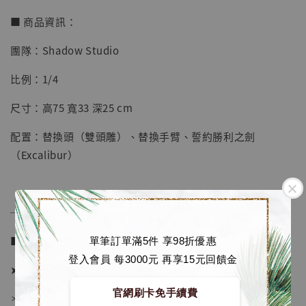
■ 商品資訊：
團隊：Shadow Studio
【店內現貨】七龍珠 系列蒐藏雕像 悟空 鳥山
明紀念款 [奇蹟工作室]
比例：1/4
-
+
NT$ 4,280
尺寸：高75 寬33 深25 cm
NT$ 5,580
配置：替換頭（雙頭雕）、替換手臂、誓約勝利之劍
加入購物車
（Excalibur）
──────────────
加購優惠【海賊王 布魯克達摩 [7STARS Studio]】
■ 販售資訊 (NT$)：
單筆訂單滿5件 享98折優惠
登入會員 每3000元 再享15元回饋金
➤ 價格 14680元 (訂金5680)
官網刷卡免手續費
＊ 國際運費另計