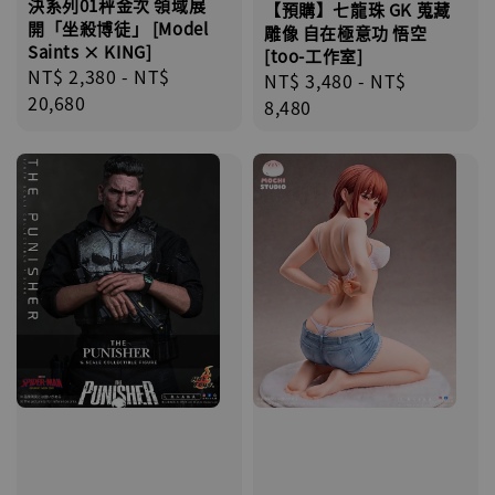
決系列01秤金次 領域展
【預購】七龍珠 GK 蒐藏
開「坐殺博徒」 [Model
雕像 自在極意功 悟空
Saints × KING]
[too-工作室]
Regular
NT$ 2,380
-
NT$
Regular
NT$ 3,480
-
NT$
price
20,680
price
8,480