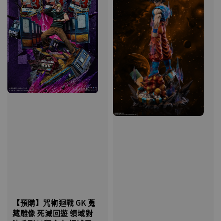
【預購】咒術迴戰 GK 蒐
藏雕像 死滅回遊 領域對