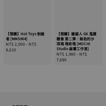
【預購】鏈鋸人 GK 蒐藏
【預購】Hot Toys 制裁
雕像 第二彈：無助的沙
者 [MMS904]
琪瑪 瑪奇瑪 [MOCHI
Regular
NT$ 2,500
-
NT$
Studio 麻薯工作室]
price
8,010
Regular
NT$ 1,980
-
NT$
price
7,680