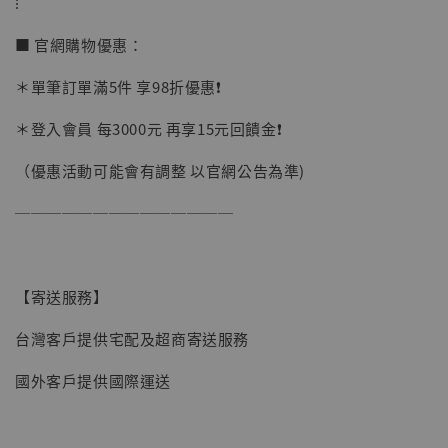
⁝
■ 官網購物優惠：
＊單筆訂單滿5件 享98折優惠❗️
加購優惠【讓子彈飛 鵝城縣長 張麻子 [BK01]】
＊登入會員 每3000元 再享15元回饋金❗️
（優惠活動可能會有調整 以官網公告為準)
──────────────
【寄送服務】
台灣客戶提供宅配及超商寄送服務
國外客戶提供國際運送