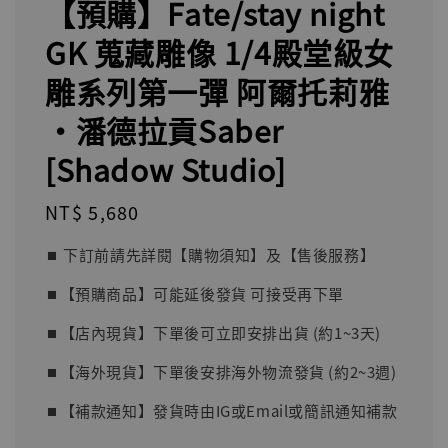
【預購】Fate/stay night
GK 蒐藏雕像 1/4殿堂級女
雕系列第一彈 阿爾托莉雅
·潘德拉貢Saber
[Shadow Studio]
Regular
NT$ 5,680
price
⏹︎ 下訂前請先詳閱【購物須知】及【售後服務】
⏹︎【預購商品】可能延後發貨 可接受再下單
⏹︎【店內現貨】下單後可立即安排出貨 (約1~3天)
⏹︎【海外現貨】下單後安排海外物流發貨 (約2~3週)
⏹︎【補款通知】發貨時由IG或Email或簡訊通知補款