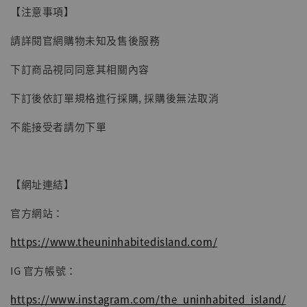
【注意事項】
請詳閱官網購物未知及售後服務
【現貨】BJSTUDIO 1/6系列可動蒐藏人偶 讓
子彈飛 鵝城縣長 張麻子 [BK01]
下訂商品視同同意其相關內容
-
+
NT$ 4,980
下訂後依訂單規格進行採購, 採購後無法取消
NT$ 5,300
不能接受者請勿下單
加入購物車
【網址連結】
官方網站：
https://www.theuninhabitedisland.com/
IG 官方帳號：
https://www.instagram.com/the_uninhabited_island/