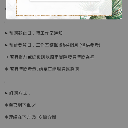
＊ 刷卡免手續費
⁝
➤ 預購截止日：待工作室通知
➤ 預計發貨日：工作室結單後約4個月 (僅供參考)
→ 若有提前或延後則以廠商實際發貨時間為準
＊ 若有時間考量, 請至官網現貨區選購
⁝
【店內現貨】海賊王 系列蒐藏雕像 布魯克達
摩 [7STARS Studio]
➤ 訂購方式：
-
+
NT$ 1,500
＊至官網下單 🔗
NT$ 1,870
＊連結在下方 及 IG 簡介欄
加入購物車