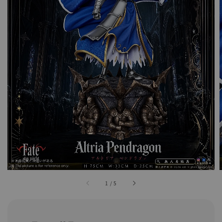
1
/
5