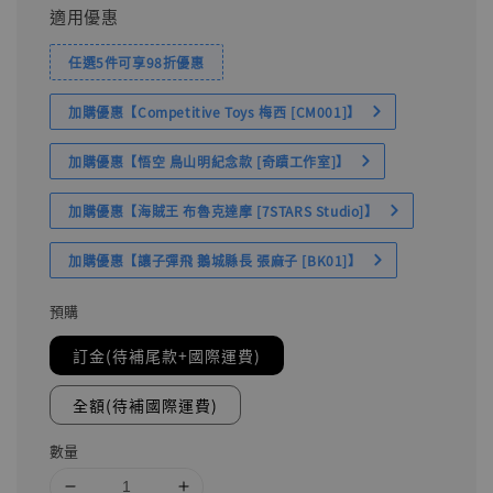
適用優惠
任選5件可享98折優惠
加購優惠【Competitive Toys 梅西 [CM001]】
加購優惠【悟空 鳥山明紀念款 [奇蹟工作室]】
加購優惠【海賊王 布魯克達摩 [7STARS Studio]】
加購優惠【讓子彈飛 鵝城縣長 張麻子 [BK01]】
預購
訂金(待補尾款+國際運費)
全額(待補國際運費)
數量