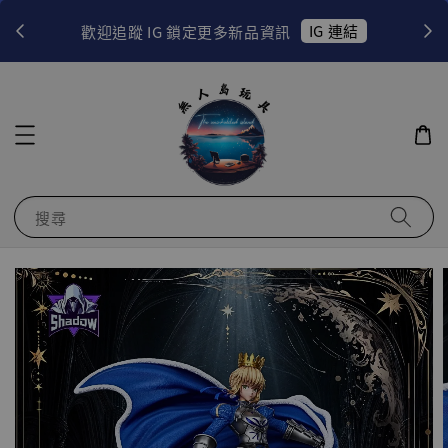
！
IG 連結
歡迎追蹤 IG 鎖定更多新品資訊
搜尋