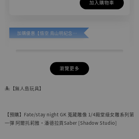
加入購物車
加購優惠【悟空 鳥山明紀念款 [奇蹟工作室]】
瀏覽更多
🏝【無人島玩具】
【預購】Fate/stay night GK 蒐藏雕像 1/4殿堂級女雕系列第
一彈 阿爾托莉雅·潘德拉貢Saber [Shadow Studio]