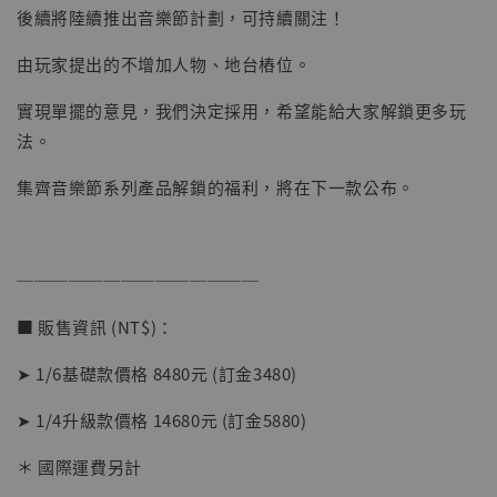
後續將陸續推出音樂節計劃，可持續關注！
加入購物車
由玩家提出的不增加人物、地台樁位。
實現單擺的意見，我們決定採用，希望能給大家解鎖更多玩
法。
加購優惠【讓子彈飛 鵝城縣長 張麻子 [BK01]】
集齊音樂節系列產品解鎖的福利，將在下一款公布。
──────────────
■ 販售資訊 (NT$)：
➤ 1/6基礎款價格 8480元 (訂金3480)
➤ 1/4升級款價格 14680元 (訂金5880)
＊ 國際運費另計