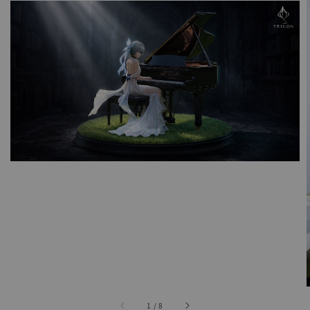
1
/
8