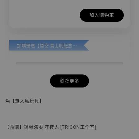
加入購物車
加購優惠【悟空 鳥山明紀念款 [奇蹟工作室]】
瀏覽更多
🏝【無人島玩具】
【預購】鋼琴演奏 守夜人 [TRIGON工作室]