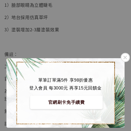
1）臉部眼睛為立體睫毛
2）地台採用仿真草坪
3）塗裝增加2-3層塗裝效果
備註：
工作室首發產品，全力打造精品品牌。
首款音樂節產品將品質保證、性價比保證。
單筆訂單滿5件 享98折優惠
登入會員 每3000元 再享15元回饋金
為保證玩家體驗，大貨樣品聯繫各大博主拍攝實物樣，確保
玩家看到真實品質再截單進入生產。
【店內現貨】海賊王 系列蒐藏雕像 布魯克達
官網刷卡免手續費
摩 [7STARS Studio]
無需擔心品質問題。
-
+
NT$ 1,500
NT$ 1,870
該系列為音樂節系列首發第一單，產品已經進入測試階段。