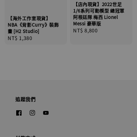
【店內現貨】2022世足
1/6系列可動模型 總冠軍
阿根廷隊 梅西 Lionel
【海外工作室現貨】
Messi 豪華版
NBA《背影Curry》裝飾
Regular
NT$ 8,800
畫 [H2 Studio]
price
Regular
NT$ 1,380
price
追蹤我們