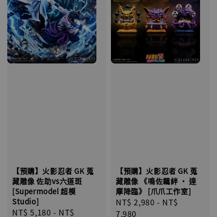
【預購】火影忍者 GK 蒐
【預購】火影忍者 GK 蒐
藏雕像 《鳴佐羈絆 · 達
藏雕像 佐助vs六道斑
摩降臨》 [爪爪工作室]
[Supermodel 超模
Regular
NT$ 2,980
-
NT$
Studio]
Regular
NT$ 5,180
-
NT$
price
7,980