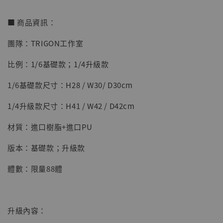
■ 商品資訊：
團隊：TRIGON工作室
【店內現貨】七龍珠 系列蒐藏雕像 悟空 鳥山
比例：1/6基礎款；1/4升級款
明紀念款 [奇蹟工作室]
1/6基礎款尺寸：H28 / W30/ D30cm
-
+
NT$ 4,280
NT$ 5,580
1/4升級款尺寸：H41 / W42 / D42cm
材質：進口樹脂+進口PU
加入購物車
版本：基礎款；升級款
體數：限量88體
加購優惠【海賊王 布魯克達摩 [7STARS Studio]】
升級內容：