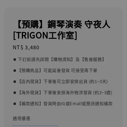
【預購】鋼琴演奏 守夜人
[TRIGON工作室]
Regular
NT$ 3,480
price
⏹︎ 下訂前請先詳閱【購物須知】及【售後服務】
⏹︎【預購商品】可能延後發貨 可接受再下單
⏹︎【店內現貨】下單後可立即安排出貨 (約1~3天)
⏹︎【海外現貨】下單後安排海外物流發貨 (約2~3週)
⏹︎【補款通知】發貨時由IG或Email或簡訊通知補款
適用優惠