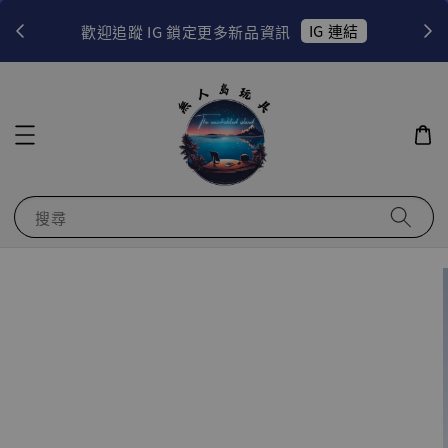
！
IG 連結
歡迎追蹤 IG 鎖定更多新品資訊
搜尋