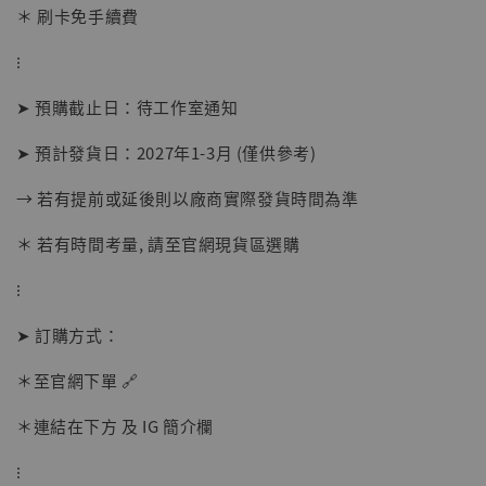
＊ 刷卡免手續費
⁝
➤ 預購截止日：待工作室通知
【現貨】BJSTUDIO 1/6系列可動蒐藏人偶 讓
子彈飛 鵝城縣長 張麻子 [BK01]
➤ 預計發貨日：2027年1-3月 (僅供參考)
-
+
NT$ 4,980
→ 若有提前或延後則以廠商實際發貨時間為準
NT$ 5,300
＊ 若有時間考量, 請至官網現貨區選購
加入購物車
⁝
➤ 訂購方式：
＊至官網下單 🔗
＊連結在下方 及 IG 簡介欄
⁝