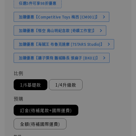
任選5件可享98折優惠
加購優惠【Competitive Toys 梅西 [CM001]】
加購優惠【悟空 鳥山明紀念款 [奇蹟工作室]】
加購優惠【海賊王 布魯克達摩 [7STARS Studio]】
加購優惠【讓子彈飛 鵝城縣長 張麻子 [BK01]】
比例
1/6基礎款
1/4升級款
預購
訂金(待補尾款+國際運費)
全額(待補國際運費)