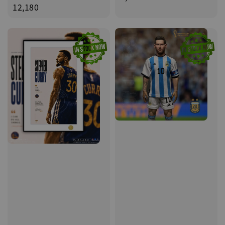
price
12,180