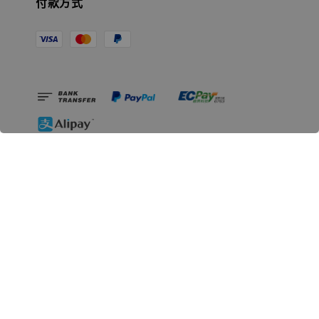
付款方式
相關資訊
無人島玩具公司資訊
里程碑
聯絡我們
認識GK
GK 預購流程說明
常見問題Q&A
EZWay易利委APP教學
For overseas clients