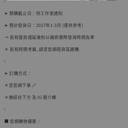
⁝
➤ 預購截止日：待工作室通知
➤ 預計發貨日：2027年1-3月 (僅供參考)
→ 若有提前或延後則以廠商實際發貨時間為準
＊ 若有時間考量, 請至官網現貨區選購
【現貨】BJSTUDIO 1/6系列可動蒐藏人偶 讓
⁝
子彈飛 鵝城縣長 張麻子 [BK01]
-
+
➤ 訂購方式：
NT$ 4,980
NT$ 5,300
＊至官網下單 🔗
＊連結在下方 及 IG 簡介欄
加入購物車
⁝
■ 官網購物優惠：