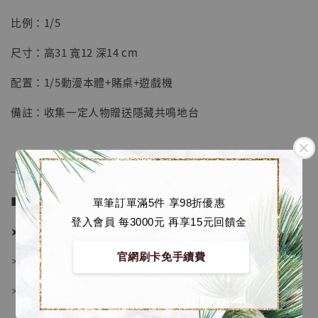
摩 [7STARS Studio]
比例：1/5
-
+
NT$ 1,500
NT$ 1,870
尺寸：高31 寬12 深14 cm
配置：1/5動漫本體+賭桌+遊戲機
加入購物車
備註：收集一定人物贈送隱藏共鳴地台
加購優惠【讓子彈飛 鵝城縣長 張麻子 [BK01]】
──────────────
■ 販售資訊 (NT$)：
單筆訂單滿5件 享98折優惠
登入會員 每3000元 再享15元回饋金
➤ 價格 5980元 (訂金2680)
官網刷卡免手續費
＊ 國際運費另計
＊ 刷卡免手續費