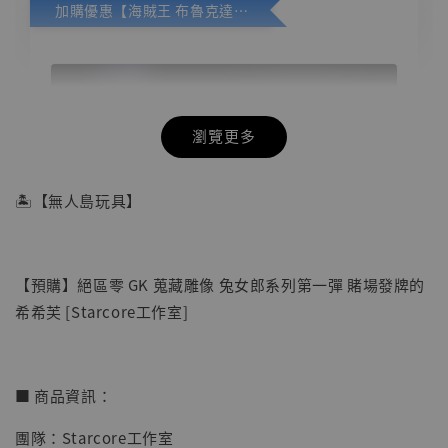
加購優惠【海賊王 布魯克達摩 [7STARS Studio]】
瀏覽更多
🏝【無人島玩具】
【預購】絕區零 GK 蒐藏雕像 兔女郎系列第一彈 賭場發牌的
希希芙 [Starcore工作室]
■ 商品資訊：
【店內現貨】海賊王 系列蒐藏雕像 布魯克達
團隊：Starcore工作室