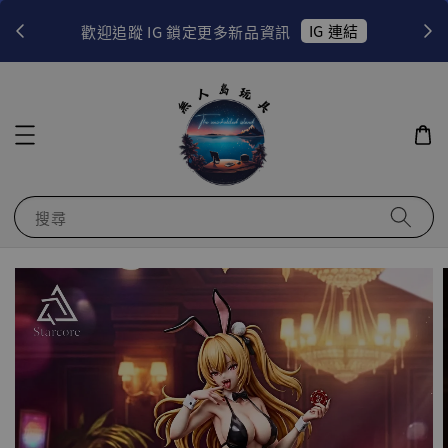
！
IG 連結
歡迎追蹤 IG 鎖定更多新品資訊
搜尋