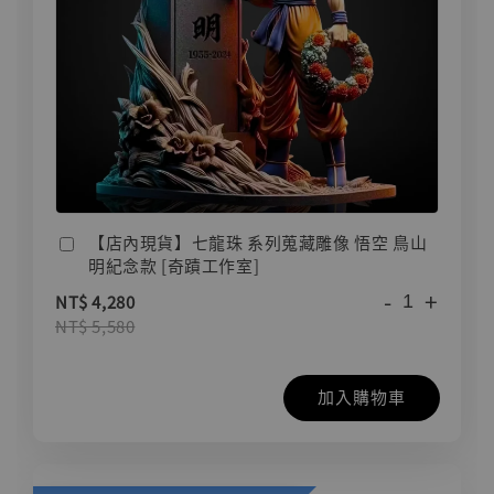
【店內現貨】七龍珠 系列蒐藏雕像 悟空 鳥山
明紀念款 [奇蹟工作室]
-
+
NT$ 4,280
NT$ 5,580
加入購物車