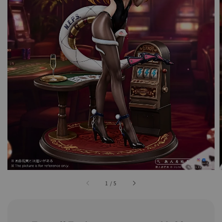
1
/
5