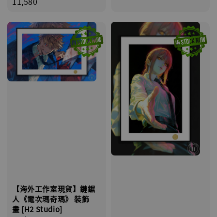
price
11,580
【海外工作室現貨】鏈鋸
人《電次瑪奇瑪》 裝飾
畫 [H2 Studio]