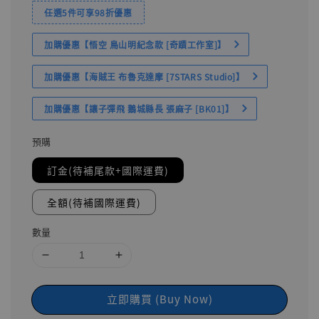
任選5件可享98折優惠
加購優惠【悟空 鳥山明紀念款 [奇蹟工作室]】
加購優惠【海賊王 布魯克達摩 [7STARS Studio]】
加購優惠【讓子彈飛 鵝城縣長 張麻子 [BK01]】
預購
訂金(待補尾款+國際運費)
全額(待補國際運費)
數量
立即購買 (Buy Now)