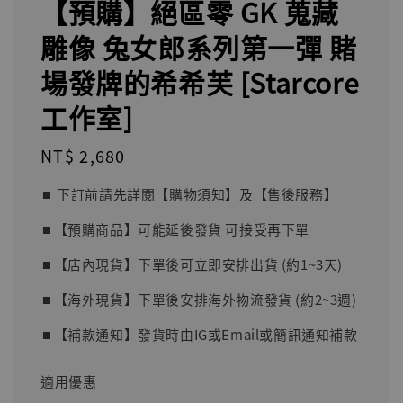
【預購】絕區零 GK 蒐藏
雕像 兔女郎系列第一彈 賭
場發牌的希希芙 [Starcore
工作室]
Regular
NT$ 2,680
price
⏹︎ 下訂前請先詳閱【購物須知】及【售後服務】
⏹︎【預購商品】可能延後發貨 可接受再下單
⏹︎【店內現貨】下單後可立即安排出貨 (約1~3天)
⏹︎【海外現貨】下單後安排海外物流發貨 (約2~3週)
⏹︎【補款通知】發貨時由IG或Email或簡訊通知補款
適用優惠