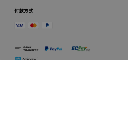
付款方式
相關資訊
無人島玩具公司資訊
里程碑
聯絡我們
認識GK
GK 預購流程說明
常見問題Q&A
EZWay易利委APP教學