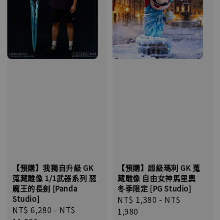
【預購】超級瑪利 GK 蒐
【預購】我獨自升級 GK
藏雕像 自由女神馬里奧
蒐藏雕像 1/1武器系列 惡
冬季限定 [PG Studio]
魔王的長劍 [Panda
Regular
NT$ 1,380
-
NT$
Studio]
Regular
NT$ 6,280
-
NT$
price
1,980