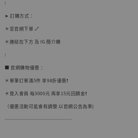
⁝
➤ 訂購方式：
＊至官網下單 🔗
＊連結在下方 及 IG 簡介欄
⁝
■ 官網購物優惠：
＊單筆訂單滿5件 享98折優惠❗️
＊登入會員 每3000元 再享15元回饋金❗️
（優惠活動可能會有調整 以官網公告為準)
──────────────