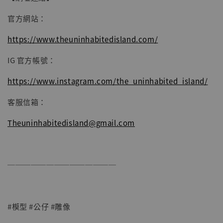
官方網站：
https://www.theuninhabitedisland.com/
IG 官方帳號：
https://www.instagram.com/the_uninhabited_island/
客服信箱：
Theuninhabitedisland@gmail.com
──────────────
#模型 #公仔 #雕像