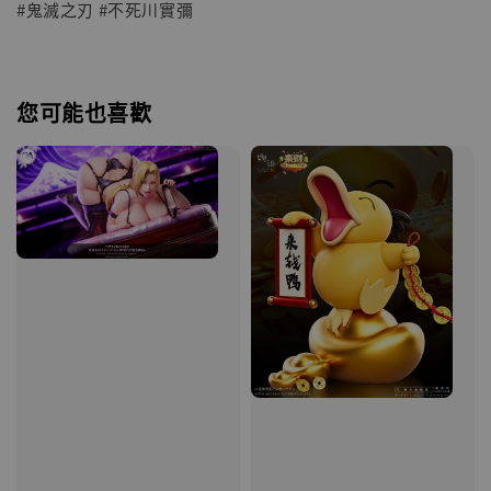
#鬼滅之刃 #不死川實彌
您可能也喜歡