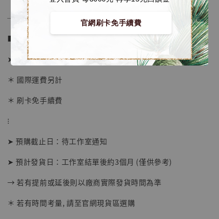
──────────────
官網刷卡免手續費
■ 販售資訊 (NT$)：
➤ 價格 3280元 (訂金1380)
＊ 國際運費另計
＊ 刷卡免手續費
⁝
【現貨】BJSTUDIO 1/6系列可動蒐藏人偶 讓
子彈飛 鵝城縣長 張麻子 [BK01]
➤ 預購截止日：待工作室通知
-
+
NT$ 4,980
NT$ 5,300
➤ 預計發貨日：工作室結單後約3個月 (僅供參考)
→ 若有提前或延後則以廠商實際發貨時間為準
加入購物車
＊ 若有時間考量, 請至官網現貨區選購