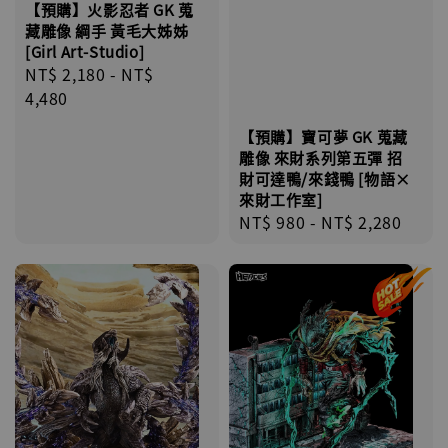
【預購】火影忍者 GK 蒐
藏雕像 綱手 黃毛大姊姊
[Girl Art-Studio]
Regular
NT$ 2,180
-
NT$
price
4,480
【預購】寶可夢 GK 蒐藏
雕像 來財系列第五彈 招
財可達鴨/來錢鴨 [物語×
來財工作室]
Regular
NT$ 980
-
NT$ 2,280
price