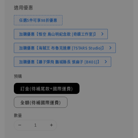
適用優惠
任選5件可享98折優惠
加購優惠【悟空 鳥山明紀念款 [奇蹟工作室]】
加購優惠【海賊王 布魯克達摩 [7STARS Studio]】
加購優惠【讓子彈飛 鵝城縣長 張麻子 [BK01]】
預購
訂金(待補尾款+國際運費)
全額(待補國際運費)
數量