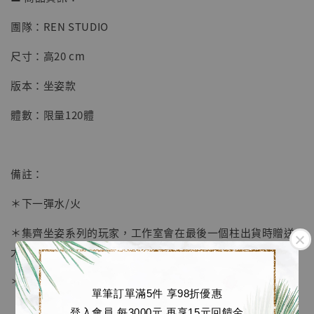
【店內現貨】海賊王 系列蒐藏雕像 布魯克達
團隊：REN STUDIO
摩 [7STARS Studio]
尺寸：高20 cm
-
+
NT$ 1,500
NT$ 1,870
版本：坐姿款
體數：限量120體
加入購物車
備註：
加購優惠【讓子彈飛 鵝城縣長 張麻子 [BK01]】
＊下一彈水/火
＊集齊坐姿系列的玩家，工作室會在最後一個柱出貨時贈送
大地台，可容納多個柱擺放，地台設計中
＊本工作室堅持實物開定，絕不建模圖開定，絕不AI圖開定
單筆訂單滿5件 享98折優惠
登入會員 每3000元 再享15元回饋金