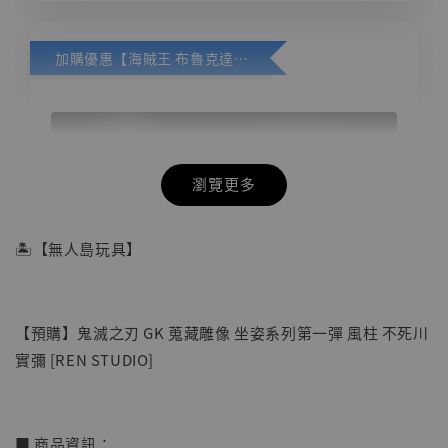
加購優惠【海賊王 布魯克達摩 [7STARS Studio]】
瀏覽更多
🏝【無人島玩具】
【預購】鬼滅之刃 GK 蒐藏雕像 坐姿系列第一彈 風柱 不死川
實彌 [REN STUDIO]
■ 商品資訊：