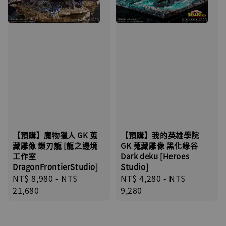
【預購】魔物獵人 GK 蒐
【預購】我的英雄學院
藏雕像 鎖刃龍 [龍之邊境
GK 蒐藏雕像 黑化綠谷
工作室
Dark deku [Heroes
DragonFrontierStudio]
Studio]
Regular
NT$ 8,980
-
NT$
Regular
NT$ 4,280
-
NT$
price
21,680
price
9,280