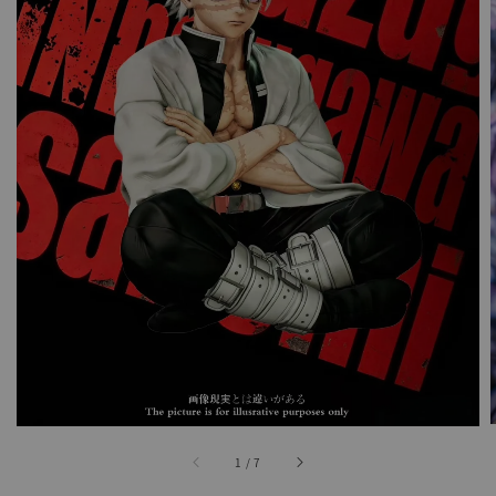
1
/
7