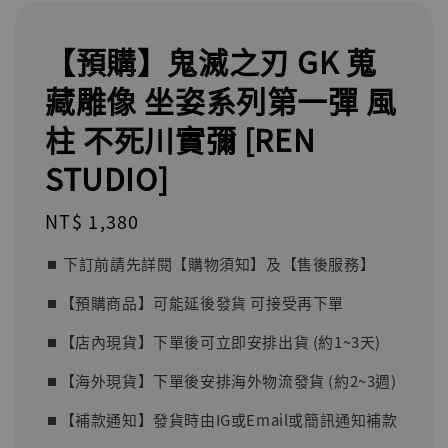
【預購】鬼滅之刃 GK 蒐
藏雕像 坐姿系列第一彈 風
柱 不死川實彌 [REN
STUDIO]
Regular
NT$ 1,380
price
⏹︎ 下訂前請先詳閱【購物須知】及【售後服務】
⏹︎【預購商品】可能延後發貨 可接受再下單
⏹︎【店內現貨】下單後可立即安排出貨 (約1~3天)
⏹︎【海外現貨】下單後安排海外物流發貨 (約2~3週)
⏹︎【補款通知】發貨時由IG或Email或簡訊通知補款