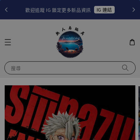
！
IG 連結
歡迎追蹤 IG 鎖定更多新品資訊
搜尋