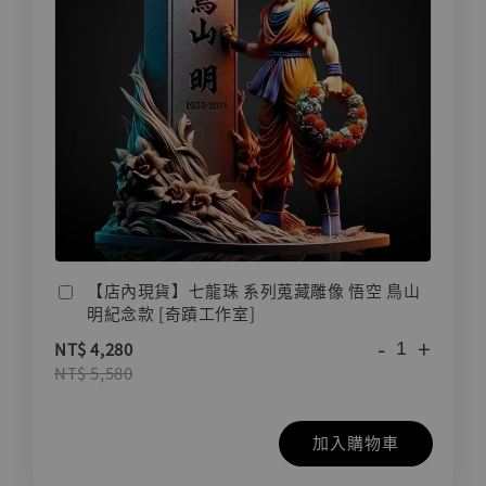
【店內現貨】七龍珠 系列蒐藏雕像 悟空 鳥山
明紀念款 [奇蹟工作室]
-
+
NT$ 4,280
NT$ 5,580
加入購物車