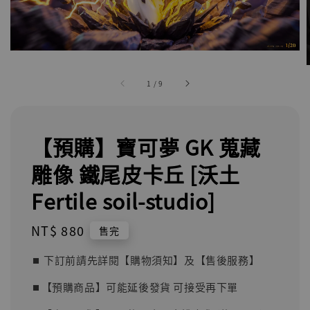
1
/
9
【預購】寶可夢 GK 蒐藏
雕像 鐵尾皮卡丘 [沃土
Fertile soil-studio]
Regular
NT$ 880
售完
price
⏹︎ 下訂前請先詳閱【購物須知】及【售後服務】
⏹︎【預購商品】可能延後發貨 可接受再下單