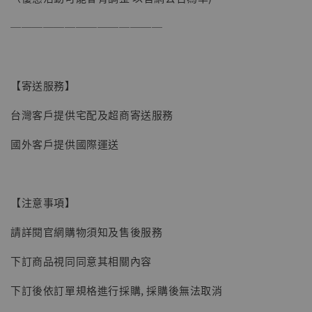
──────────────
【寄送服務】
台灣客戶提供宅配及超商寄送服務
國外客戶提供國際運送
【現貨】BJSTUDIO 1/6系列可動蒐藏人偶 讓
子彈飛 鵝城縣長 張麻子 [BK01]
【注意事項】
-
+
NT$ 4,980
NT$ 5,300
請詳閱官網購物須知及售後服務
下訂商品視同同意其相關內容
加入購物車
下訂後依訂單規格進行採購, 採購後無法取消