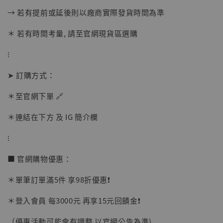
→ 若有提前或延後則以廠商實際發貨時間為準
【店內現貨】海賊王 系列蒐藏雕像 布魯克達
摩 [7STARS Studio]
＊ 若有時間考量, 請至官網現貨區選購
-
+
NT$ 1,500
NT$ 1,870
⁝
➤ 訂購方式：
加入購物車
＊至官網下單 🔗
＊連結在下方 及 IG 簡介欄
加購優惠【讓子彈飛 鵝城縣長 張麻子 [BK01]】
⁝
■ 官網購物優惠：
＊單筆訂單滿5件 享98折優惠❗️
＊登入會員 每3000元 再享15元回饋金❗️
（優惠活動可能會有調整 以官網公告為準)