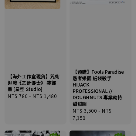
【預購】Fools Paradise
【海外工作室現貨】咒術
愚者樂園 紙袋殺手
迴戰《乙骨優太》 裝飾
HIJACK
畫 [星空 Studio]
PROFESSIONAL //
Regular
NT$ 780
-
NT$ 1,480
DOUGHNUTS 專業劫持
price
甜甜圈
Regular
NT$ 3,500
-
NT$
price
7,150