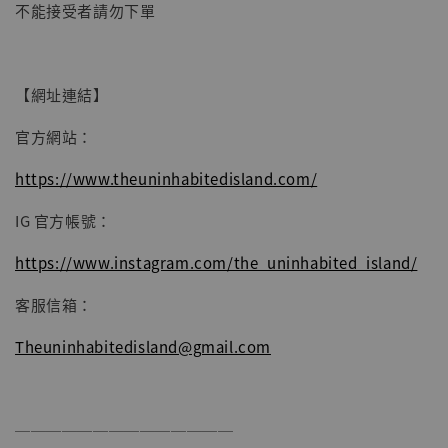
不能接受者請勿下單
【網址連結】
官方網站：
https://www.theuninhabitedisland.com/
IG 官方帳號：
https://www.instagram.com/the_uninhabited_island/
客服信箱：
Theuninhabitedisland@gmail.com
──────────────