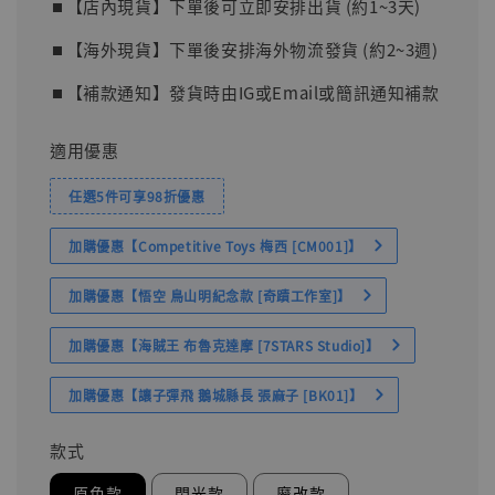
⏹︎【店內現貨】下單後可立即安排出貨 (約1~3天)
⏹︎【海外現貨】下單後安排海外物流發貨 (約2~3週)
⏹︎【補款通知】發貨時由IG或Email或簡訊通知補款
適用優惠
任選5件可享98折優惠
加購優惠【Competitive Toys 梅西 [CM001]】
加購優惠【悟空 鳥山明紀念款 [奇蹟工作室]】
加購優惠【海賊王 布魯克達摩 [7STARS Studio]】
加購優惠【讓子彈飛 鵝城縣長 張麻子 [BK01]】
款式
原色款
閃光款
魔改款