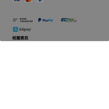
相關資訊
無人島玩具公司資訊
里程碑
聯絡我們
認識GK
GK 預購流程說明
常見問題Q&A
EZWay易利委APP教學
For overseas clients