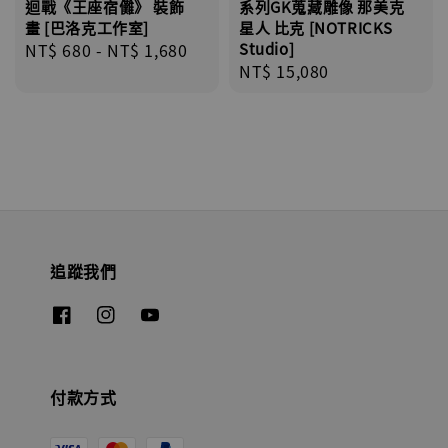
迴戰《王座宿儺》 裝飾
系列GK蒐藏雕像 那美克
畫 [巴洛克工作室]
星人 比克 [NOTRICKS
Regular
NT$ 680
-
NT$ 1,680
Studio]
Regular
NT$ 15,080
price
price
追蹤我們
付款方式