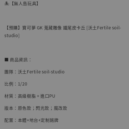
🏝【無人島玩具】
【預購】寶可夢 GK 蒐藏雕像 鐵尾皮卡丘 [沃土Fertile soil-
studio]
■ 商品資訊：
團隊：沃土Fertile soil-studio
【店內現貨】七龍珠 系列蒐藏雕像 悟空 鳥山
明紀念款 [奇蹟工作室]
比例：1/20
-
+
NT$ 4,280
材質：高級樹脂 + 進口PU
NT$ 5,580
版本：原色款；閃光款；魔改款
加入購物車
配置：本體+地台+定制銘牌