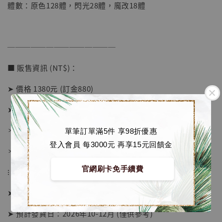
體數：原色128體，閃光28體，魔改18體
加購優惠【海賊王 布魯克達摩 [7STARS Studio]】
──────────────
■ 販售資訊 (NT$)：
➤ 價格 1380元 (訂金880)
➤ 加購金屬尾巴價格 1580元 (訂金1080)
＊ 國際運費另計
單筆訂單滿5件 享98折優惠
登入會員 每3000元 再享15元回饋金
＊ 刷卡免手續費
官網刷卡免手續費
⁝
➤ 預購截止日：待工作室通知
➤ 預計發貨日：2026年10-12月 (僅供參考)