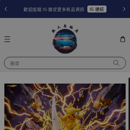
！
IG 連結
歡迎追蹤 IG 鎖定更多新品資訊
搜尋