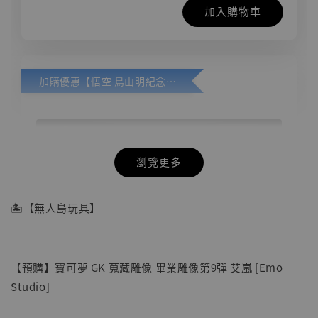
加入購物車
加購優惠【悟空 鳥山明紀念款 [奇蹟工作室]】
瀏覽更多
🏝【無人島玩具】
【預購】寶可夢 GK 蒐藏雕像 畢業雕像第9彈 艾嵐 [Emo
Studio]