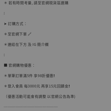
加入購物車
＊ 若有時間考量, 請至官網現貨區選購
⁝
➤ 訂購方式：
加購優惠【讓子彈飛 鵝城縣長 張麻子 [BK01]】
＊至官網下單 🔗
＊連結在下方 及 IG 簡介欄
⁝
■ 官網購物優惠：
＊單筆訂單滿5件 享98折優惠❗️
＊登入會員 每3000元 再享15元回饋金❗️
（優惠活動可能會有調整 以官網公告為準)
──────────────