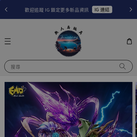
！
IG 連結
歡迎追蹤 IG 鎖定更多新品資訊
搜尋