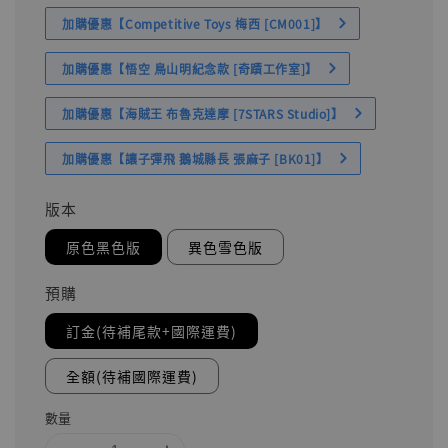
加購優惠【Competitive Toys 梅西 [CM001]】
加購優惠【悟空 鳥山明紀念款 [奇蹟工作室]】
加購優惠【海賊王 布魯克達摩 [7STARS Studio]】
加購優惠【讓子彈飛 鵝城縣長 張麻子 [BK01]】
版本
原色黑色版
異色雪色版
預購
訂金(待補尾款+國際運費)
全額(待補國際運費)
數量