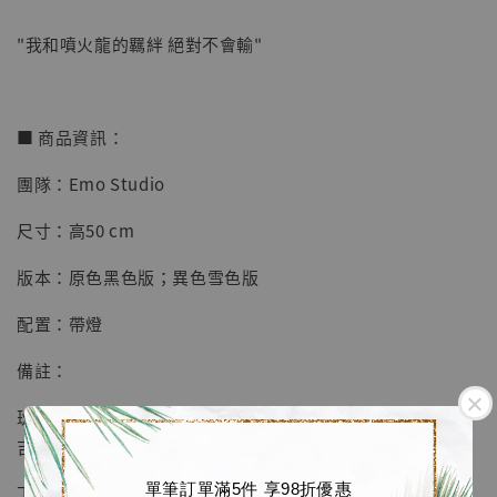
"我和噴火龍的羈絆 絕對不會輸"
【店內現貨】七龍珠 系列蒐藏雕像 悟空 鳥山
明紀念款 [奇蹟工作室]
■ 商品資訊：
-
+
NT$ 4,280
團隊：Emo Studio
NT$ 5,580
尺寸：高50 cm
加入購物車
版本：原色黑色版；異色雪色版
配置：帶燈
加購優惠【海賊王 布魯克達摩 [7STARS Studio]】
備註：
班吉拉斯皆為綠色，圖片異色特寫有誤，因不搭所以取消班
吉拉斯異色。
單筆訂單滿5件 享98折優惠
下款預告：冠軍丹帝/大吾/阿渡