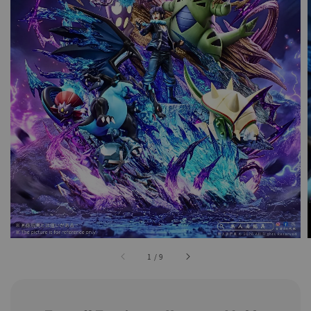
1
/
9