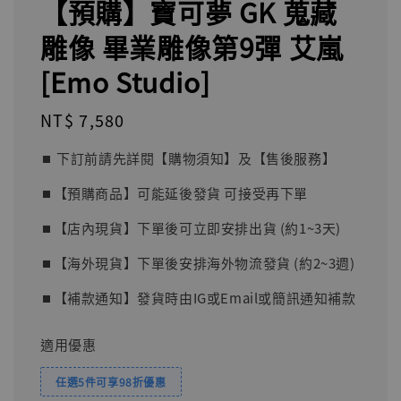
【預購】寶可夢 GK 蒐藏
雕像 畢業雕像第9彈 艾嵐
[Emo Studio]
Regular
NT$ 7,580
price
⏹︎ 下訂前請先詳閱【購物須知】及【售後服務】
⏹︎【預購商品】可能延後發貨 可接受再下單
⏹︎【店內現貨】下單後可立即安排出貨 (約1~3天)
⏹︎【海外現貨】下單後安排海外物流發貨 (約2~3週)
⏹︎【補款通知】發貨時由IG或Email或簡訊通知補款
適用優惠
任選5件可享98折優惠