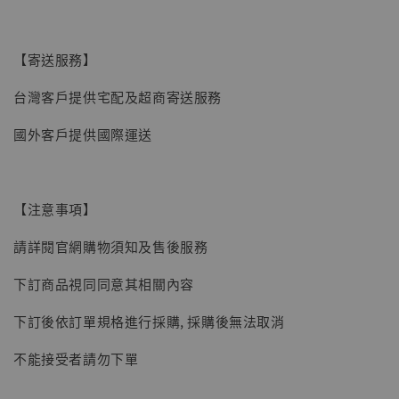
【寄送服務】
【現貨】BJSTUDIO 1/6系列可動蒐藏人偶 讓
子彈飛 鵝城縣長 張麻子 [BK01]
台灣客戶提供宅配及超商寄送服務
-
+
NT$ 4,980
國外客戶提供國際運送
NT$ 5,300
加入購物車
【注意事項】
請詳閱官網購物須知及售後服務
下訂商品視同同意其相關內容
下訂後依訂單規格進行採購, 採購後無法取消
不能接受者請勿下單