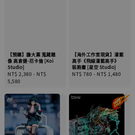
【預購】膽大黨 蒐藏雕
【海外工作室現貨】灌籃
像 高倉健-厄卡倫 [Koi
高手《飛線灌籃高手》
Studio]
裝飾畫 [星空 Studio]
Regular
NT$ 2,380
-
NT$
Regular
NT$ 780
-
NT$ 1,480
price
5,580
price