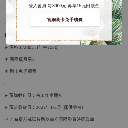
登入會員 每3000元 再享15元回饋金
官網刷卡免手續費
──────────────
■ 販售資訊 (NT$)：
➤ 價格 17280元 (訂金7580)
＊ 國際運費另計
＊ 刷卡免手續費
⁝
【店內現貨】海賊王 系列蒐藏雕像 布魯克達
摩 [7STARS Studio]
➤ 預購截止日：待工作室通知
-
+
NT$ 1,500
➤ 預計發貨日：2027年1-3月 (僅供參考)
NT$ 1,870
→ 若有提前或延後則以廠商實際發貨時間為準