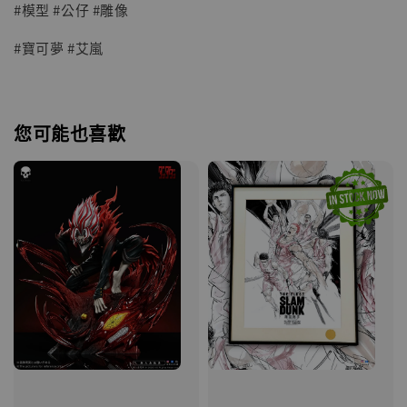
#模型 #公仔 #雕像
#寶可夢 #艾嵐
您可能也喜歡