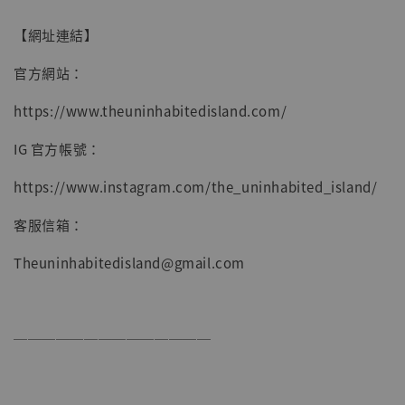
【網址連結】
官方網站：
https://www.theuninhabitedisland.com/
IG 官方帳號：
https://www.instagram.com/the_uninhabited_island/
客服信箱：
Theuninhabitedisland@gmail.com
──────────────