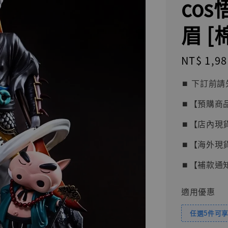
co
眉 
Regular
NT$ 1,98
price
⏹︎ 下訂
⏹︎【預購商
⏹︎【店內現
⏹︎【海外現
⏹︎【補款通
適用優惠
任選5件可享