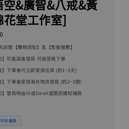
s悟空&廣智&八戒&黃
[棉花堂工作室]
0
前請先詳閱【購物須知】及【售後服務】
品】可能延後發貨 可接受再下單
貨】下單後可立即安排出貨 (約1~3天)
貨】下單後安排海外物流發貨 (約2~3週)
知】發貨時由IG或Email或簡訊通知補款
98折優惠