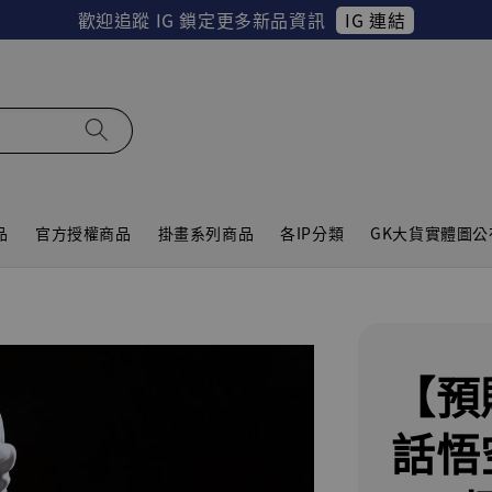
品
官方授權商品
掛畫系列商品
各IP分類
GK大貨實體圖公
【預
話悟