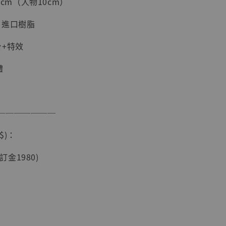
25cm（人物10cm）
+ 進口樹脂
台+特效
體
───────
現貨】海賊王
$)：
藏雕像 布魯
[7STARS
(訂金1980)
]
-
+
入購物車