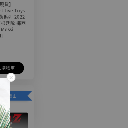
現貨】
titive Toys
可動系列 2022
阿根廷隊 梅西
 Messi
1]
入購物車
加購優惠【悟空 鳥山明紀念款 [奇蹟工作室]】