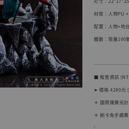
尺寸：22*17*
材質：人物PU 
配置：人物+地
體數：限量100
───────
【店內
■ 販售資訊 (NT
系列蒐
克達摩 
➤ 價格 4280元 
Studio
＊ 國際運費另計
NT$ 1,500
NT$ 1,870
＊ 刷卡免手續費
⁝
加