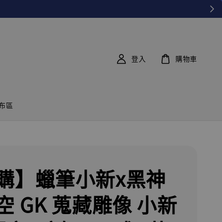
連結
EZWAY 使用教學
登入
購物車
布區
購】蠟筆小新x黑神
空 GK 蒐藏雕像 小新