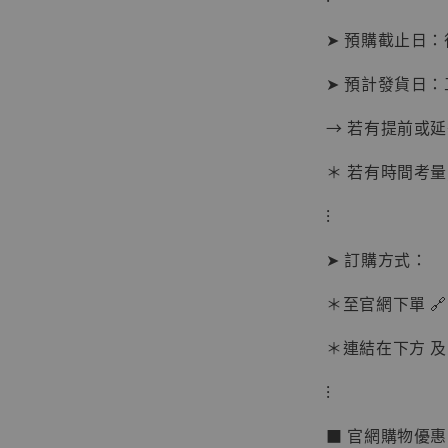
➤ 預購截止日
➤ 預計發貨日：
→ 若有提前或
＊ 若有時間考量
⁝
➤ 訂購方式：
＊至官網下單 🔗
＊連結在下方 及 
【現貨
BJST
⁝
可動蒐
彈飛 
■ 官網購物優
子 [BK