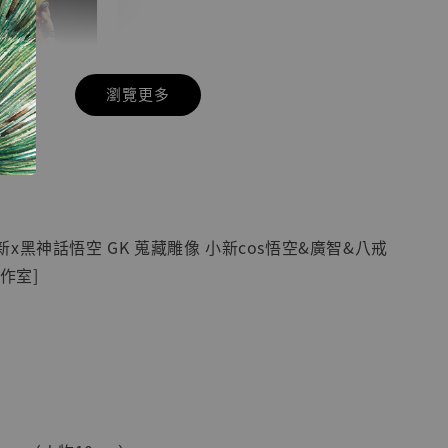
瀏覽更多
現貨】七龍珠
】
藏雕像 悟空
紀念款 [奇蹟
]
x黑神話悟空 GK 蒐藏雕像 小新cos悟空&廣智&八戒
-
+
作室]
入購物車
加購優惠【海賊王 布魯克達摩 [7STARS Studio]】