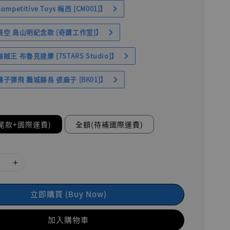
petitive Toys 梅西 [CM001]】
空 鳥山明紀念款 [奇蹟工作室]】
王 布魯克達摩 [7STARS Studio]】
子彈飛 鵝城縣長 張麻子 [BK01]】
尾款+國際運費)
全額(待補國際運費)
立即購買 (Buy Now)
加入購物車