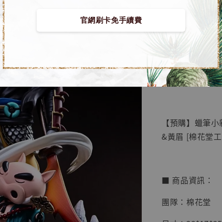
官網刷卡免手續費
【店內
🏝【無人島玩具
系列蒐
鳥山明
工作室
【預購】蠟筆小新
NT$ 4,280
&黃眉 [棉花堂工
NT$ 5,580
加
■ 商品資訊：
團隊：棉花堂