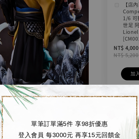
【店內
Compe
1/6 
世足 
Lionel
[CM00
NT$ 4,000
NT$ 5,200
加
單筆訂單滿5件 享98折優惠
登入會員 每3000元 再享15元回饋金