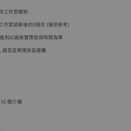
：待工作室通知
工作室結單後約3個月 (僅供參考)
加購優惠【讓子彈飛 鵝城縣長 張麻子 [BK01]】
延後則以廠商實際發貨時間為準
, 請至官網現貨區選購
IG 簡介欄
】
UDIO 1/6系列
藏人偶 讓子
鵝城縣長 張麻
惠：
01]