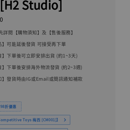
H2 Studio]
0
前請先詳閱【購物須知】及【售後服務】
品】可能延後發貨 可接受再下單
貨】下單後可立即安排出貨 (約1~3天)
貨】下單後安排海外物流發貨 (約2~3週)
知】發貨時由IG或Email或簡訊通知補款
98折優惠
petitive Toys 梅西 [CM001]】