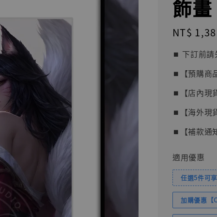
飾畫 [
Regular
NT$ 1,38
price
⏹︎ 下訂
⏹︎【預購商
⏹︎【店內現
⏹︎【海外現
⏹︎【補款通
適用優惠
任選5件可享
加購優惠【Com