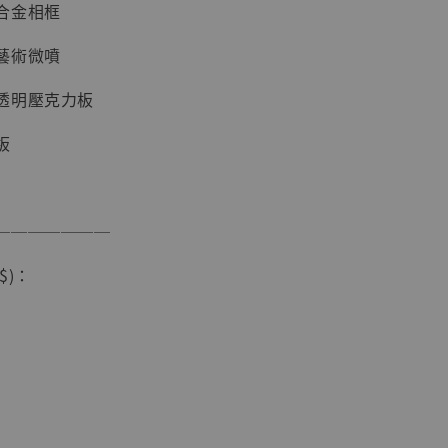
合金相框
藝術微噴
透明壓克力板
板
現貨】海賊王
藏雕像 布魯
───────
[7STARS
]
$)：
-
+
入購物車