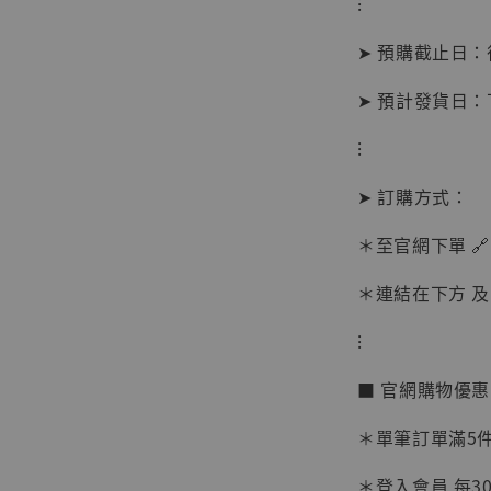
⁝
➤ 預購截止日
➤ 預計發貨日
⁝
➤ 訂購方式：
＊至官網下單 🔗
＊連結在下方 及 
【現貨
⁝
BJST
可動蒐
■ 官網購物優
彈飛 
子 [BK
＊單筆訂單滿5件 
NT$ 4,980
＊登入會員 每30