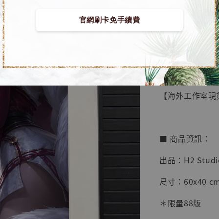
官網刷卡免手續費
【店內
🏝【無人島玩
系列蒐
鳥山明
工作室
【海外工作室現貨】
NT$ 4,280
NT$ 5,580
■ 商品資訊：
加
出品：H2 Studi
尺寸：60x40 cm
＊限量88版