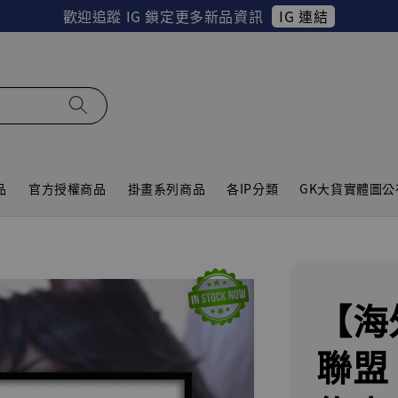
IG 連結
歡迎追蹤 IG 鎖定更多新品資訊
品
官方授權商品
掛畫系列商品
各IP分類
GK大貨實體圖公
【海
聯盟