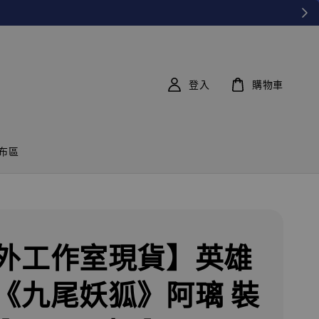
登入
購物車
布區
外工作室現貨】英雄
《九尾妖狐》阿璃 裝