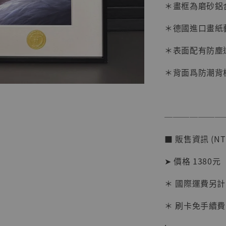
＊畫框為磨砂鋁
＊德國進口畫紙
＊表面配有防塵
＊背面爲防潮背
【店內
系列蒐
───────
克達摩 
Studio
■ 販售資訊 (NT
NT$ 1,500
➤ 價格 1380元
NT$ 1,870
＊ 國際運費另計
加
＊ 刷卡免手續費