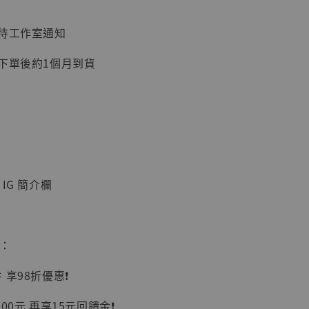
加購優惠【讓子彈飛 鵝城縣長 張麻子 [BK01]】
：待工作室通知
：下單後約1個月到貨
IG 簡介欄
】
UDIO 1/6系列
藏人偶 讓子
惠：
鵝城縣長 張麻
01]
享98折優惠❗️
-
+
00元 再享15元回饋金❗️