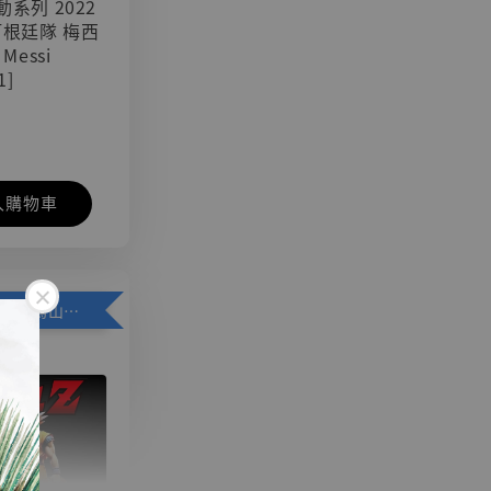
可動系列 2022
阿根廷隊 梅西
 Messi
1]
入購物車
加購優惠【悟空 鳥山明紀念款 [奇蹟工作室]】