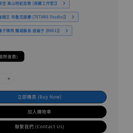
空 鳥山明紀念款 [奇蹟工作室]】
王 布魯克達摩 [7STARS Studio]】
子彈飛 鵝城縣長 張麻子 [BK01]】
國際運費)
立即購買 (Buy Now)
加入購物車
聯繫我們 (Contact Us)