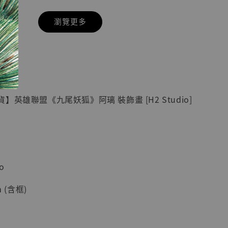
瀏覽更多
現貨】七龍珠
具】
藏雕像 悟空
紀念款 [奇蹟
]
英雄聯盟《九尾妖狐》阿璃 裝飾畫 [H2 Studio]
-
+
入購物車
o
 (含框)
加購優惠【海賊王 布魯克達摩 [7STARS Studio]】