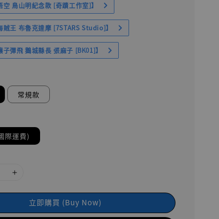
空 鳥山明紀念款 [奇蹟工作室]】
王 布魯克達摩 [7STARS Studio]】
子彈飛 鵝城縣長 張麻子 [BK01]】
常規款
國際運費)
立即購買 (Buy Now)