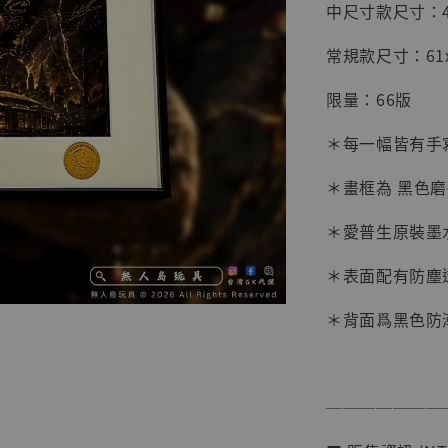
中尺寸款尺寸：45x
常規款尺寸：61x4
限量：66版
＊每一幅皆有手
＊畫框為 黑色
＊愛普生原裝墨
＊表面配有防塵
【店內
系列蒐
＊背面爲黑色防
克達摩 
Studio
NT$ 1,500
───────
NT$ 1,870