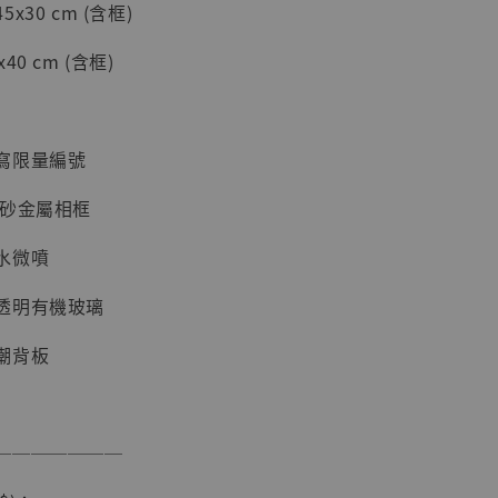
30 cm (含框)
加購優惠【海賊王 布魯克達摩 [7STARS Studio]】
0 cm (含框)
寫限量編號
磨砂金屬相框
水微噴
透明有機玻璃
現貨】海賊王
藏雕像 布魯
潮背板
[7STARS
]
-
+
───────