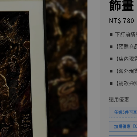
飾畫 
Regular
NT$ 780
price
⏹︎ 下訂
⏹︎【預購商
⏹︎【店內現
⏹︎【海外現
⏹︎【補款通
適用優惠
任選5件可享
加購優惠【Com