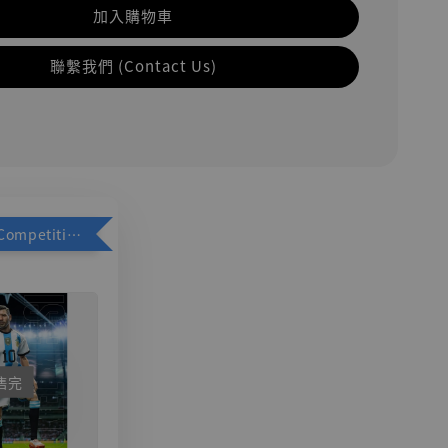
加入購物車
聯繫我們 (Contact Us)
加購優惠【Competitive Toys 梅西 [CM001]】
售完