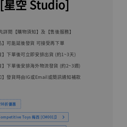
[星空 Studio]
前請先詳閱【購物須知】及【售後服務】
品】可能延後發貨 可接受再下單
貨】下單後可立即安排出貨 (約1~3天)
貨】下單後安排海外物流發貨 (約2~3週)
知】發貨時由IG或Email或簡訊通知補款
98折優惠
petitive Toys 梅西 [CM001]】