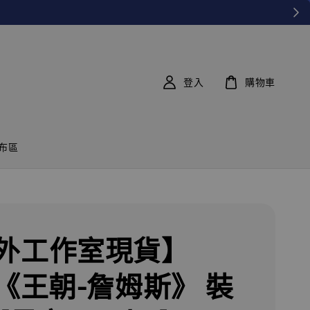
登入
購物車
布區
外工作室現貨】
A《王朝-詹姆斯》 裝