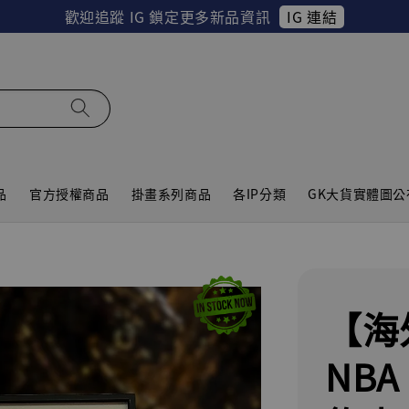
IG 連結
歡迎追蹤 IG 鎖定更多新品資訊
品
官方授權商品
掛畫系列商品
各IP分類
GK大貨實體圖公
【海
NB