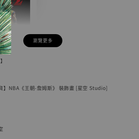
瀏覽更多
現貨】七龍珠
具】
藏雕像 悟空
紀念款 [奇蹟
]
NBA《王朝-詹姆斯》 裝飾畫 [星空 Studio]
-
+
入購物車
室