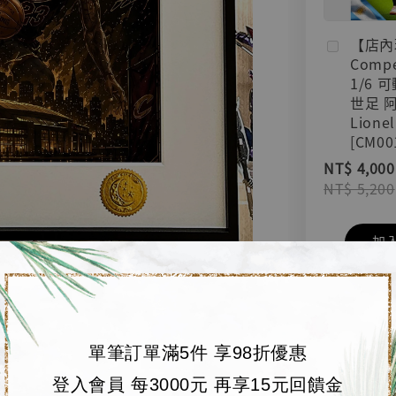
【店內
Compe
1/6 
世足 
Lionel
[CM00
NT$ 4,000
NT$ 5,200
加
單筆訂單滿5件 享98折優惠
登入會員 每3000元 再享15元回饋金