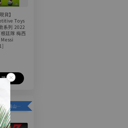
現貨】
titive Toys
可動系列 2022
阿根廷隊 梅西
 Messi
1]
入購物車
加購優惠【悟空 鳥山明紀念款 [奇蹟工作室]】