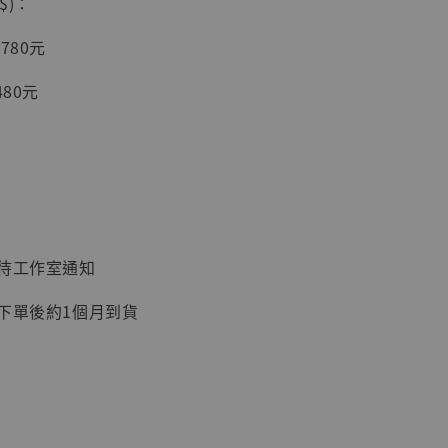
$)：
入購物車
780元
480元
加購優惠【讓子彈飛 鵝城縣長 張麻子 [BK01]】
：待工作室通知
：下單後約1個月到貨
】
UDIO 1/6系列
藏人偶 讓子