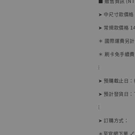
■ 販售資訊 (NT
加
➤ 中尺寸款價格 
➤ 常規款價格 1
＊ 國際運費另計
＊ 刷卡免手續費
⁝
➤ 預購截止日
➤ 預計發貨日
⁝
【現貨
➤ 訂購方式：
BJST
可動蒐
＊至官網下單 🔗