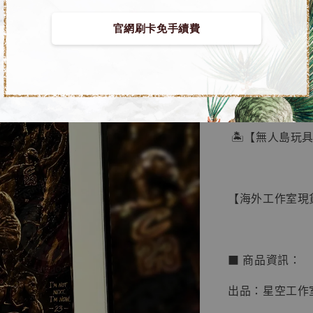
官網刷卡免手續費
【店內
🏝【無人島玩
系列蒐
鳥山明
工作室
【海外工作室現貨】
NT$ 4,280
NT$ 5,580
■ 商品資訊：
加
出品：星空工作