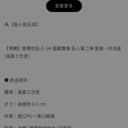
瀏覽更多
🏝【無人島玩具】
【預購】進擊的巨人 GK 蒐藏雕像 巨人第二彈 里維·阿克曼
[風暴工作室]
■ 商品資訊：
團隊：風暴工作室
【店內現貨】七龍珠 系列蒐藏雕像 悟空 鳥山
明紀念款 [奇蹟工作室]
尺寸：高度約 8.3 cm
-
+
NT$ 4,280
材質：進口PU + 進口樹脂
NT$ 5,580
配置：本體+微景特效地台+紅圓底