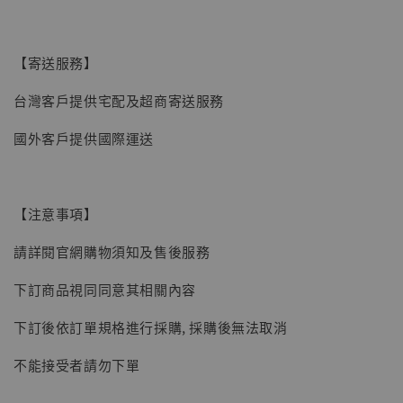
【寄送服務】
台灣客戶提供宅配及超商寄送服務
國外客戶提供國際運送
【注意事項】
請詳閱官網購物須知及售後服務
【現貨】BJSTUDIO 1/6系列可動蒐藏人偶 讓
下訂商品視同同意其相關內容
子彈飛 鵝城縣長 張麻子 [BK01]
下訂後依訂單規格進行採購, 採購後無法取消
-
+
NT$ 4,980
NT$ 5,300
不能接受者請勿下單