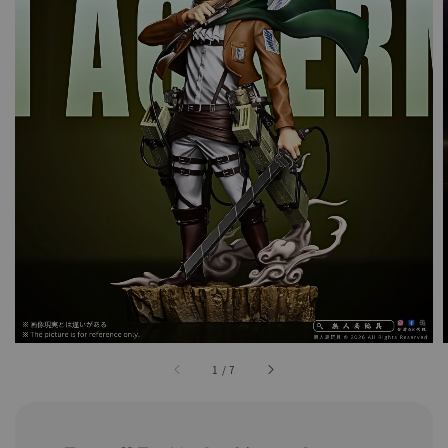
1
/
7