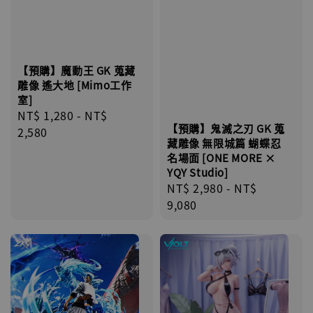
【預購】魔動王 GK 蒐藏
雕像 遙大地 [Mimo工作
室]
Regular
NT$ 1,280
-
NT$
【預購】鬼滅之刃 GK 蒐
price
2,580
藏雕像 無限城篇 蝴蝶忍
名場面 [ONE MORE ×
YQY Studio]
Regular
NT$ 2,980
-
NT$
price
9,080