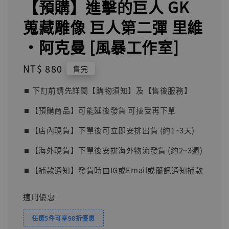
【預購】進擊的巨人 GK
蒐藏雕像 巨人第二彈 里維
·阿克曼 [風暴工作室]
Regular
NT$ 880
售完
price
⏹︎ 下訂前請先詳閱【購物須知】及【售後服務】
⏹︎【預購商品】可能延後發貨 可接受再下單
⏹︎【店內現貨】下單後可立即安排出貨 (約1~3天)
⏹︎【海外現貨】下單後安排海外物流發貨 (約2~3週)
⏹︎【補款通知】發貨時由IG或Email或簡訊通知補款
適用優惠
任選5件可享98折優惠