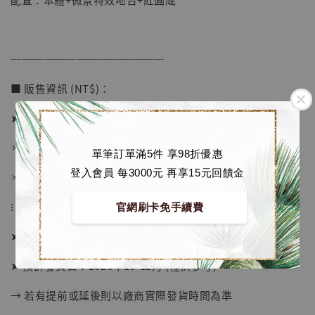
加入購物車
──────────────
加購優惠【海賊王 布魯克達摩 [7STARS Studio]】
■ 販售資訊 (NT$)：
➤ 價格 1880元 (訂金880)
＊ 國際運費另計
單筆訂單滿5件 享98折優惠
登入會員 每3000元 再享15元回饋金
＊ 刷卡免手續費
⁝
官網刷卡免手續費
➤ 預購截止日：待工作室通知
➤ 預計發貨日：2026年10-12月 (僅供參考)
→ 若有提前或延後則以廠商實際發貨時間為準