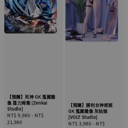
【預購】死神 GK 蒐藏雕
像 葛力姆喬 [Zenkai
【預購】勝利女神妮姬
Studio]
GK 蒐藏雕像 灰姑娘
Regular
NT$ 9,980
-
NT$
[VOLT Studio]
price
21,980
Regular
NT$ 3,980
-
NT$