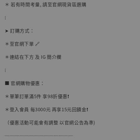
＊ 若有時間考量, 請至官網現貨區選購
⁝
➤ 訂購方式：
【店內現貨】海賊王 系列蒐藏雕像 布魯克達
摩 [7STARS Studio]
＊至官網下單 🔗
-
+
NT$ 1,500
NT$ 1,870
＊連結在下方 及 IG 簡介欄
⁝
加入購物車
■ 官網購物優惠：
＊單筆訂單滿5件 享98折優惠❗️
加購優惠【讓子彈飛 鵝城縣長 張麻子 [BK01]】
＊登入會員 每3000元 再享15元回饋金❗️
（優惠活動可能會有調整 以官網公告為準)
──────────────