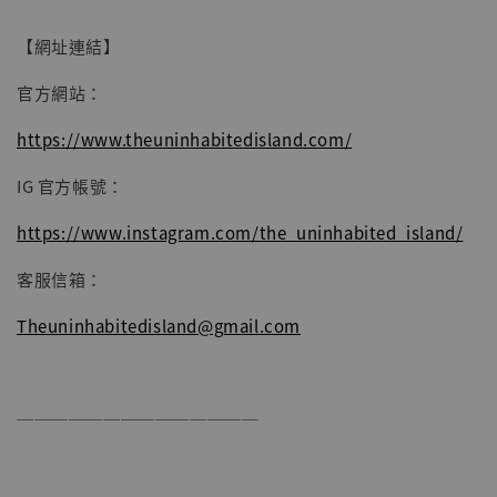
加入購物車
【網址連結】
官方網站：
https://www.theuninhabitedisland.com/
IG 官方帳號：
https://www.instagram.com/the_uninhabited_island/
客服信箱：
Theuninhabitedisland@gmail.com
──────────────