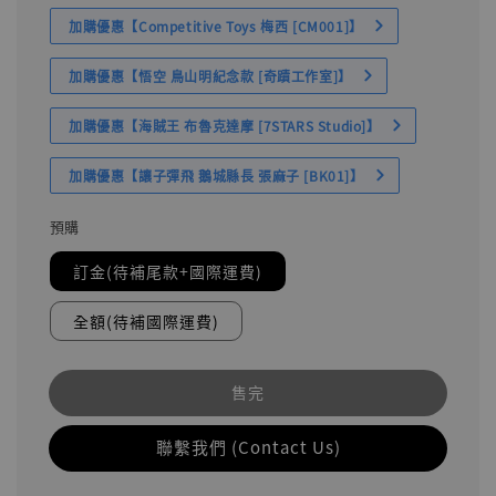
加購優惠【Competitive Toys 梅西 [CM001]】
加購優惠【悟空 鳥山明紀念款 [奇蹟工作室]】
加購優惠【海賊王 布魯克達摩 [7STARS Studio]】
加購優惠【讓子彈飛 鵝城縣長 張麻子 [BK01]】
預購
訂金(待補尾款+國際運費)
全額(待補國際運費)
售完
聯繫我們 (Contact Us)