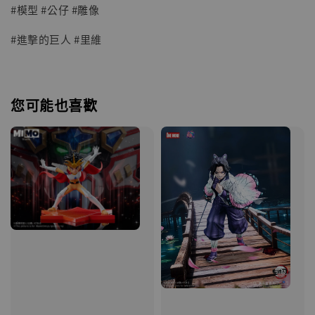
#模型 #公仔 #雕像
#進擊的巨人 #里維
您可能也喜歡