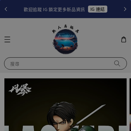
！
IG 連結
歡迎追蹤 IG 鎖定更多新品資訊
搜尋