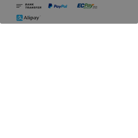
相關資訊
無人島玩具公司資訊
里程碑
聯絡我們
認識GK
GK 預購流程說明
常見問題Q&A
EZWay易利委APP教學
For overseas clients
Copyright © 2026 無人島玩具 All rights reserved | 統一編號 91582461